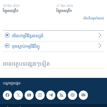
28 មីនា 2025
27 មីនា 2025
វិទ្យុពេលព្រឹក
វិទ្យុពេលព្រឹក
មើល​វីដេអូ​ទាំង​អស់
មើល​កម្មវិធី​ទូរទស្សន៍
ចុចស្តាប់កម្មវិធីវិទ្យុ
អានអត្ថបទផ្សេងៗទៀត
បណ្តាញ​សង្គម