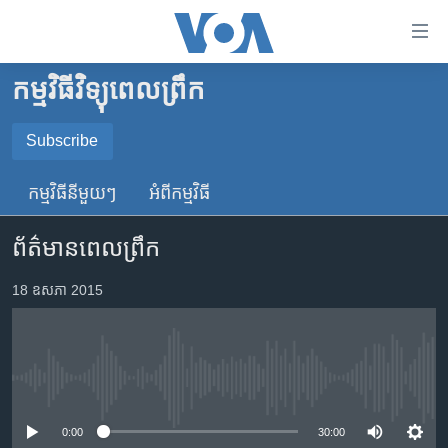
ភ្ជាប់​
ទៅ​
គេហទំព័រ​
កម្មវិធីវិទ្យុពេលព្រឹក
កម្ពុជា
ទាក់ទង
រំលង​
អន្តរជាតិ
Subscribe
និង​
SUBSCRIBE
អាមេរិក
ចូល​
កម្មវិធី​នីមួយៗ
អំពី​កម្មវិធី​
ទៅ​​
ចិន
YouTube Music
ទំព័រ​
ព័ត៌មានពេលព្រឹក
ហេឡូវីអូអេ
ព័ត៌មាន​​
តែ​
កម្ពុជាច្នៃប្រតិដ្ឋ
18 ឧសភា 2015
Spotify
ម្តង
ព្រឹត្តិការណ៍ព័ត៌មាន
រំលង​
ទទួល​​​សេវា​​​ Podcast
និង​
ទូរទស្សន៍ / វីដេអូ​
ចូល​
No media source currently available
វិទ្យុ / ផតខាសថ៍
ទៅ​
ទំព័រ​
កម្មវិធីទាំងអស់
0:00
30:00