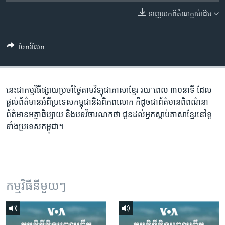
រចនា
សម្ព័ន្ធ​
ទាញ​យក​ពី​តំណភ្ជាប់​ដើម
Khmer English
រំលង​
និង​
បណ្តាញ​សង្គម
ចែករំលែក
ចូល​
ទៅ​
កាន់​
ទំព័រ​
នេះជា​កម្ម​វិធីផ្សាយ​ប្រចាំថ្ងៃ​តាម​វិទ្យុ​ជា​ភាសា​ខ្មែរ​ រយៈ​ពេល​ ៣០​​នាទី ដែល​
ភាសា
ស្វែង​
ផ្តល់​ព័ត៌មាន​អំពី​ប្រទេស​កម្ពុជា​និង​ពិភព​លោក​ ក៏ដូច​​ជា​ព័ត៌មាន​ពិពណ៌នា​
រក
ព័ត៌មាន​អត្ថា​ធិប្បាយ​ និង​បទ​​វិចារណកថា​ ជូន​ដល់​អ្នក​ស្តាប់​ភាសា​ខ្មែរ​នៅ​ទូ
ទាំង​ប្រទេស​កម្ពុជា។
កម្មវិធី​នីមួយៗ