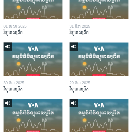
01 មេសា 2025
31 មីនា 2025
វិទ្យុពេលព្រឹក
វិទ្យុពេលព្រឹក
30 មីនា 2025
29 មីនា 2025
វិទ្យុពេលព្រឹក
វិទ្យុពេលព្រឹក