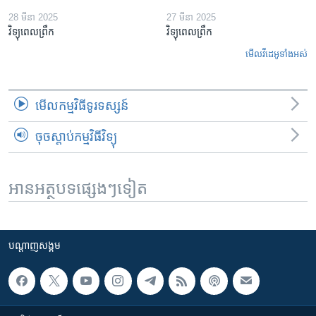
28 មីនា 2025
27 មីនា 2025
វិទ្យុពេលព្រឹក
វិទ្យុពេលព្រឹក
មើល​វីដេអូ​ទាំង​អស់
មើល​កម្មវិធី​ទូរទស្សន៍
ចុចស្តាប់កម្មវិធីវិទ្យុ
អានអត្ថបទផ្សេងៗទៀត
បណ្តាញ​សង្គម