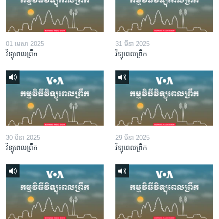
01 មេសា 2025
31 មីនា 2025
វិទ្យុពេលព្រឹក
វិទ្យុពេលព្រឹក
30 មីនា 2025
29 មីនា 2025
វិទ្យុពេលព្រឹក
វិទ្យុពេលព្រឹក