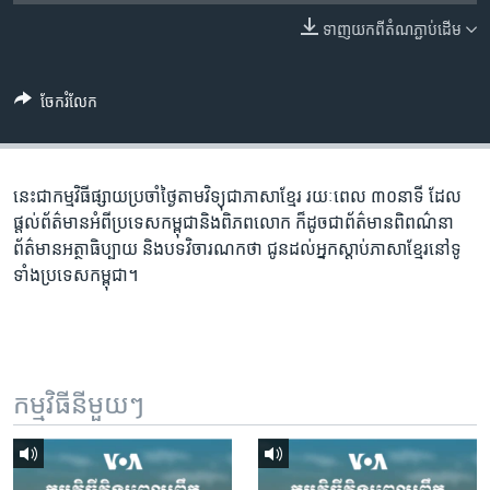
រចនា
សម្ព័ន្ធ​
ទាញ​យក​ពី​តំណភ្ជាប់​ដើម
Khmer English
រំលង​
និង​
បណ្តាញ​សង្គម
ចែករំលែក
ចូល​
ទៅ​
កាន់​
ទំព័រ​
នេះជា​កម្ម​វិធីផ្សាយ​ប្រចាំថ្ងៃ​តាម​វិទ្យុ​ជា​ភាសា​ខ្មែរ​ រយៈ​ពេល​ ៣០​​នាទី ដែល​
ភាសា
ស្វែង​
ផ្តល់​ព័ត៌មាន​អំពី​ប្រទេស​កម្ពុជា​និង​ពិភព​លោក​ ក៏ដូច​​ជា​ព័ត៌មាន​ពិពណ៌នា​
រក
ព័ត៌មាន​អត្ថា​ធិប្បាយ​ និង​បទ​​វិចារណកថា​ ជូន​ដល់​អ្នក​ស្តាប់​ភាសា​ខ្មែរ​នៅ​ទូ
ទាំង​ប្រទេស​កម្ពុជា។
កម្មវិធី​នីមួយៗ