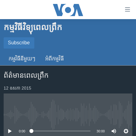
ភ្ជាប់​
ទៅ​
គេហទំព័រ​
កម្មវិធីវិទ្យុពេលព្រឹក
កម្ពុជា
ទាក់ទង
រំលង​
អន្តរជាតិ
Subscribe
និង​
SUBSCRIBE
អាមេរិក
ចូល​
កម្មវិធី​នីមួយៗ
អំពី​កម្មវិធី​
ទៅ​​
ចិន
YouTube Music
ទំព័រ​
ព័ត៌មានពេលព្រឹក
ហេឡូវីអូអេ
ព័ត៌មាន​​
តែ​
កម្ពុជាច្នៃប្រតិដ្ឋ
12 ឧសភា 2015
Spotify
ម្តង
ព្រឹត្តិការណ៍ព័ត៌មាន
រំលង​
ទទួល​​​សេវា​​​ Podcast
និង​
ទូរទស្សន៍ / វីដេអូ​
ចូល​
No media source currently available
វិទ្យុ / ផតខាសថ៍
ទៅ​
ទំព័រ​
កម្មវិធីទាំងអស់
0:00
30:00