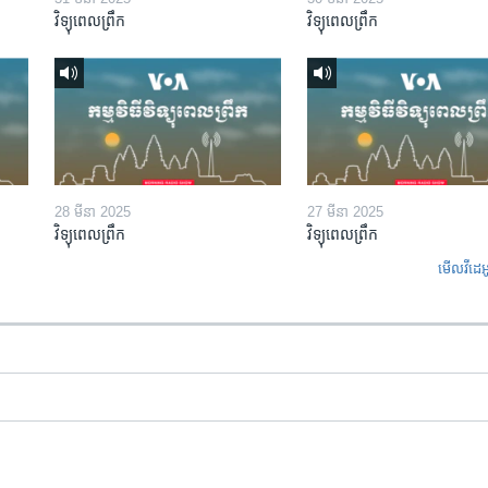
វិទ្យុពេលព្រឹក
វិទ្យុពេលព្រឹក
28 មីនា 2025
27 មីនា 2025
វិទ្យុពេលព្រឹក
វិទ្យុពេលព្រឹក
មើល​វីដេអ