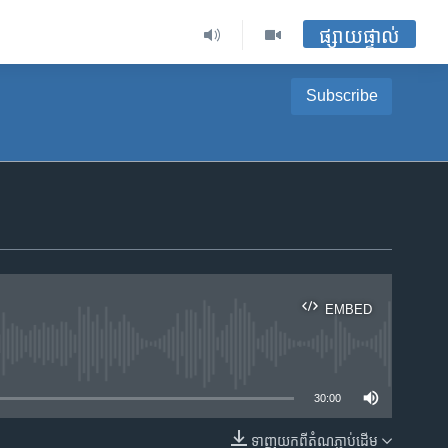
ផ្សាយផ្ទាល់
Subscribe
EMBED
ble
30:00
ទាញ​យក​ពី​តំណភ្ជាប់​ដើម