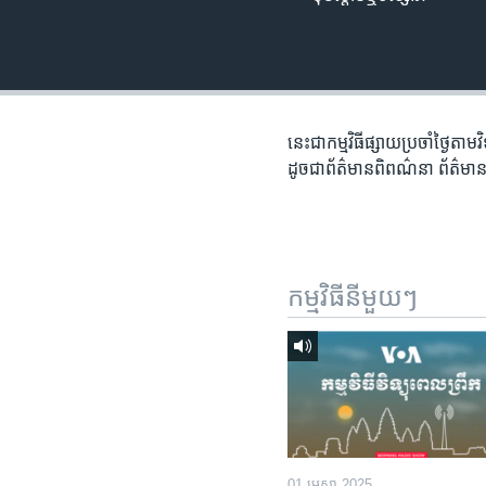
រចនា
សម្ព័ន្ធ​
រំលង​
និង​
ចូល​
ទៅ​
នេះជា​កម្ម​វិធីផ្សាយ​ប្រចាំថ្ងៃ​តាម
កាន់​
ដូច​​ជា​ព័ត៌មាន​ពិពណ៌នា​ ព័ត៌មាន​
ទំព័រ​
ស្វែង​
រក
កម្មវិធី​នីមួយៗ
01 មេសា 2025