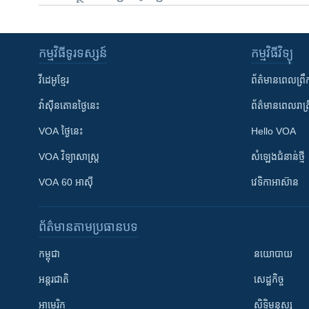
កម្មវិធី​ទូរទស្សន៍
កម្មវិធី​វិទ្យុ
វីដេអូ​ខ្មែរ
ព័ត៌មាន​ពេល​ព្រឹ
វ៉ាស៊ីនតោន​ថ្ងៃ​នេះ
ព័ត៌មាន​​ពេល​រាត្រ
VOA ថ្ងៃនេះ
Hello VOA
VOA ​វិទ្យាសាស្ត្រ
សំឡេង​ជំនាន់​ថ្មី
VOA 60 អាស៊ី
វេទិកា​អាស៊ាន
ព័ត៌មាន​តាមប្រធានបទ​
កម្ពុជា
នយោបាយ
អន្តរជាតិ
សេដ្ឋកិច្ច
អាមេរិក
សិទ្ធិមនុស្ស