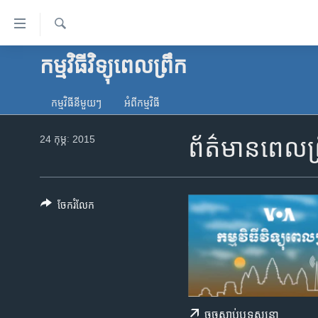
ភ្ជាប់​
ទៅ​
គេហទំព័រ​
ស្វែង​
កម្មវិធីវិទ្យុពេលព្រឹក
កម្ពុជា
រក
ទាក់ទង
អន្តរជាតិ
រំលង​
កម្មវិធី​នីមួយៗ
អំពី​កម្មវិធី​
និង​
អាមេរិក
ចូល​
24 កុម្ភៈ 2015
ព័ត៌មានពេលព្
ចិន
ទៅ​​
ទំព័រ​
ហេឡូវីអូអេ
ព័ត៌មាន​​
កម្ពុជាច្នៃប្រតិដ្ឋ
តែ​
ចែករំលែក
ម្តង
ព្រឹត្តិការណ៍ព័ត៌មាន
រំលង​
ទូរទស្សន៍ / វីដេអូ​
និង​
ចូល​
វិទ្យុ / ផតខាសថ៍
ទៅ​
កម្មវិធីទាំងអស់
ទំព័រ​
ចុច​​ស្តាប់​ឬ​ទស្សនា