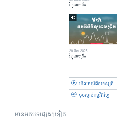
វិទ្យុពេលព្រឹក
29 មីនា 2025
វិទ្យុពេលព្រឹក
មើល​កម្មវិធី​ទូរទស្សន៍
ចុចស្តាប់កម្មវិធីវិទ្យុ
អានអត្ថបទផ្សេងៗទៀត