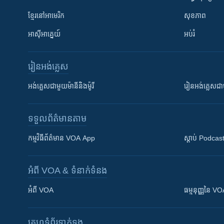
ខ្មែរ​នៅអាមេរិក
សុខភាព
អាស៊ីអាគ្នេយ៍
អប់រំ
រៀន​​អង់គ្លេស
អង់គ្លេស​ជាមួយ​ម៉ានី​និង​ម៉ូរី
រៀន​​​​​​អង់គ្លេ
ទទួល​ព័ត៌មាន​តាម
កម្មវិធី​ព័ត៌មាន VOA App
ស្តាប់ Podcas
អំពី​ VOA & ទំនាក់ទំនង
អំពី​ VOA
ធម្មនុញ្ញ​នៃ V
គេហទំព័រ​​ទាក់ទង