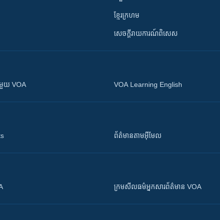
ខ្មែរក្រហម
សេចក្តីរាយការណ៍ពិសេស
ស​​ជាមួយ VOA
VOA Learning English
ts
ព័ត៌មាន​តាម​អ៊ីមែល
OA
ក្រម​​​សីលធម៌​​​អ្នក​​​សារព័ត៌មាន VOA