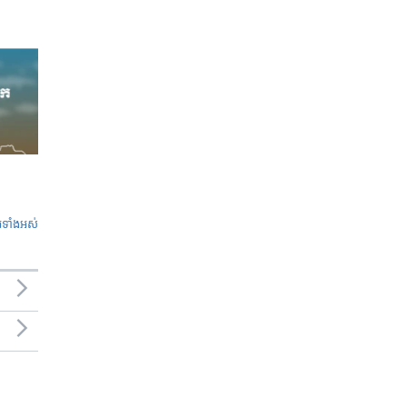
ូ​ទាំង​អស់