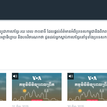
​វិទ្យុ​ជា​ភាសា​ខ្មែរ​ រយៈ​ពេល​ ៣០​​នាទី ដែល​ផ្តល់​ព័ត៌មាន​អំពី​ប្រទេស​កម្ពុជា​និង​ពិ
អត្ថា​ធិប្បាយ​ និង​បទ​​វិចារណកថា​ ជូន​ដល់​អ្នក​ស្តាប់​ភាសា​ខ្មែរ​នៅ​ទូទាំង​ប្រទេស​កម
31 មីនា 2025
30 មីនា 2025