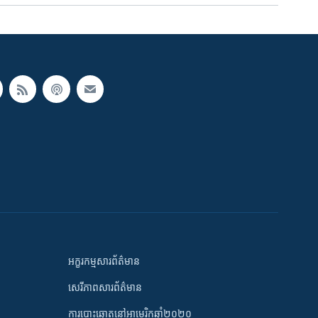
អក្ខរកម្មសារព័ត៌មាន
សេរីភាពសារព័ត៌មាន
ការបោះឆ្នោតនៅអាមេរិកឆ្នាំ២០២០