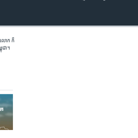
EMBED
ភព​លោក​ ក៏
្ពុជា។