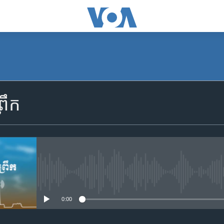
SUBSCRIBE
រឹក
Apple Podcasts
YouTube Music
Spotify
No media source currently availa
0:00
ទទួល​​​សេវា​​​ Podcast