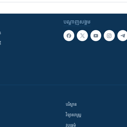
បណ្តាញ​សង្គម
ក
ី
បរិស្ថាន
វិទ្យាសាស្រ្ត
វប្បធម៌