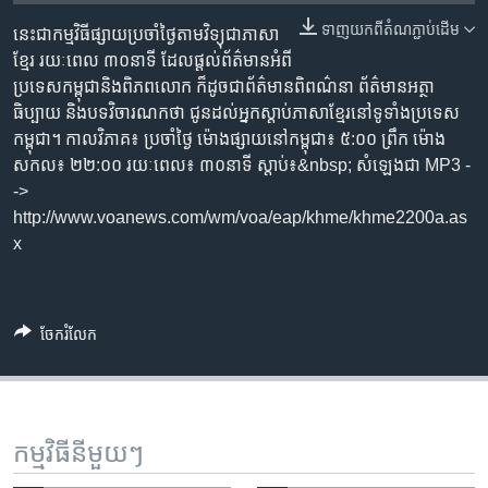
រចនា
សម្ព័ន្ធ​
ទាញ​យក​ពី​តំណភ្ជាប់​ដើម
នេះជា​កម្ម​វិធីផ្សាយ​ប្រចាំថ្ងៃ​តាម​វិទ្យុ​ជា​ភាសា​
Khmer English
រំលង​
ខ្មែរ​ រយៈ​ពេល​ ៣០​​នាទី ដែល​ផ្តល់​ព័ត៌មាន​អំពី​
និង​
ប្រទេស​កម្ពុជា​និង​ពិភព​លោក​ ក៏ដូច​​ជា​ព័ត៌មាន​ពិពណ៌នា​ ព័ត៌មាន​អត្ថា​
បណ្តាញ​សង្គម
ចូល​
ធិប្បាយ​ និង​បទ​​វិចារណកថា​ ជូន​ដល់​អ្នក​ស្តាប់​ភាសា​ខ្មែរ​នៅ​ទូទាំង​ប្រទេស​
ទៅ​
កម្ពុជា។ កាល​វិភាគ៖ ប្រចាំ​ថ្ងៃ ម៉ោង​ផ្សាយ​នៅ​កម្ពុជា៖ ៥:០០ ព្រឹក ម៉ោង​
កាន់​
សកល៖ ២២:០០ រយៈពេល៖ ៣០​នាទី ស្តាប់​៖&nbsp; សំឡេងជា​ MP3 -
ទំព័រ​
->
ភាសា
ស្វែង​
http://www.voanews.com/wm/voa/eap/khme/khme2200a.as
រក
x
ចែករំលែក
កម្មវិធី​នីមួយៗ