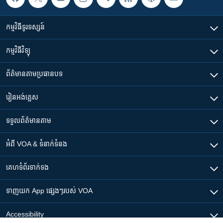
កម្មវិធី​ទូរទស្សន៍
កម្មវិធី​វិទ្យុ
ព័ត៌មាន​តាមប្រធានបទ​
រៀន​​អង់គ្លេស
ទទួល​ព័ត៌មាន​តាម
អំពី​ VOA & ទំនាក់ទំនង
គេហទំព័រ​​ទាក់ទង
ទាញយក​ App ផ្សេងៗ​របស់​ VOA
Accessibility