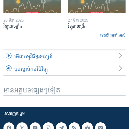
28 មីនា 2025
27 មីនា 2025
វិទ្យុពេលព្រឹក
វិទ្យុពេលព្រឹក
មើល​វីដេអូ​ទាំង​អស់
មើល​កម្មវិធី​ទូរទស្សន៍
ចុចស្តាប់កម្មវិធីវិទ្យុ
អានអត្ថបទផ្សេងៗទៀត
បណ្តាញ​សង្គម