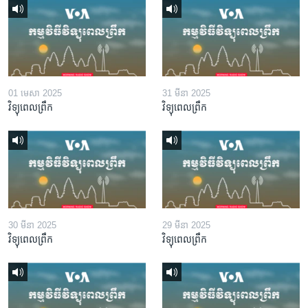
01 មេសា 2025
31 មីនា 2025
វិទ្យុពេលព្រឹក
វិទ្យុពេលព្រឹក
30 មីនា 2025
29 មីនា 2025
វិទ្យុពេលព្រឹក
វិទ្យុពេលព្រឹក