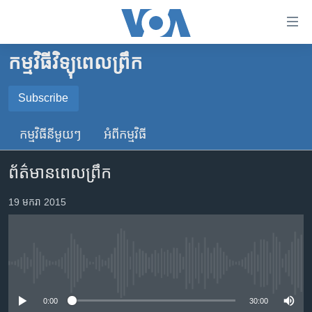
ភ្ជាប់​
ទៅ​
គេហទំព័រ​
កម្មវិធីវិទ្យុពេលព្រឹក
កម្ពុជា
ទាក់ទង
រំលង​
អន្តរជាតិ
Subscribe
និង​
SUBSCRIBE
អាមេរិក
ចូល​
កម្មវិធី​នីមួយៗ
អំពី​កម្មវិធី​
ទៅ​​
ចិន
YouTube Music
ទំព័រ​
ព័ត៌មានពេលព្រឹក
ហេឡូវីអូអេ
ព័ត៌មាន​​
តែ​
កម្ពុជាច្នៃប្រតិដ្ឋ
19 មករា 2015
Spotify
ម្តង
ព្រឹត្តិការណ៍ព័ត៌មាន
រំលង​
ទទួល​​​សេវា​​​ Podcast
និង​
ទូរទស្សន៍ / វីដេអូ​
ចូល​
No media source currently available
វិទ្យុ / ផតខាសថ៍
ទៅ​
ទំព័រ​
កម្មវិធីទាំងអស់
0:00
30:00