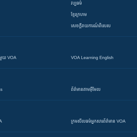
វប្បធម៌
ខ្មែរក្រហម
សេចក្តីរាយការណ៍ពិសេស
ស​​ជាមួយ VOA
VOA Learning English
ts
ព័ត៌មាន​តាម​អ៊ីមែល
OA
ក្រម​​​សីលធម៌​​​អ្នក​​​សារព័ត៌មាន VOA