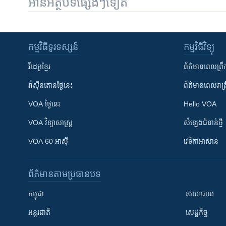
អានអត្ថបទផ្សេងៗទៀត
កម្មវិធី​ទូរទស្សន៍
កម្មវិធី​វិទ្យុ
វីដេអូ​ខ្មែរ
ព័ត៌មាន​ពេល​ព្រឹ
វ៉ាស៊ីនតោន​ថ្ងៃ​នេះ
ព័ត៌មាន​​ពេល​រាត្រ
VOA ថ្ងៃនេះ
Hello VOA
VOA ​វិទ្យាសាស្ត្រ
សំឡេង​ជំនាន់​ថ្មី
VOA 60 អាស៊ី
វេទិកា​អាស៊ាន
ព័ត៌មាន​តាមប្រធានបទ​
កម្ពុជា
នយោបាយ
អន្តរជាតិ
សេដ្ឋកិច្ច