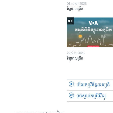
01 មេសា 2025
វិទ្យុពេលព្រឹក
29 មីនា 2025
វិទ្យុពេលព្រឹក
មើល​កម្មវិធី​ទូរទស្សន៍
ចុចស្តាប់កម្មវិធីវិទ្យុ