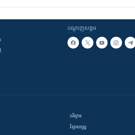
បណ្តាញ​សង្គម
ក
ី
បរិស្ថាន
វិទ្យាសាស្រ្ត