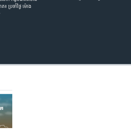
EMBED
គ៖ ប្រចាំ​ថ្ងៃ ម៉ោង​
>