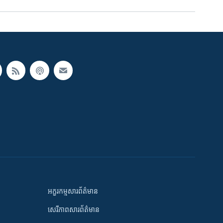
អក្ខរកម្មសារព័ត៌មាន
សេរីភាពសារព័ត៌មាន