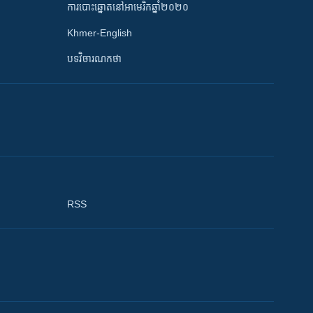
ការបោះឆ្នោតនៅអាមេរិកឆ្នាំ២០២០
Khmer-English
បទវិចារណកថា
RSS