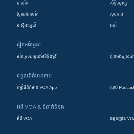
អាមេរិក
សិទ្ធិមនុស្ស
ខ្មែរ​នៅអាមេរិក
សុខភាព
អាស៊ីអាគ្នេយ៍
អប់រំ
រៀន​​អង់គ្លេស
អង់គ្លេស​ជាមួយ​ម៉ានី​និង​ម៉ូរី
រៀន​​​​​​អង់គ្លេ
ទទួល​ព័ត៌មាន​តាម
កម្មវិធី​ព័ត៌មាន VOA App
ស្តាប់ Podcas
អំពី​ VOA & ទំនាក់ទំនង
អំពី​ VOA
ធម្មនុញ្ញ​នៃ V