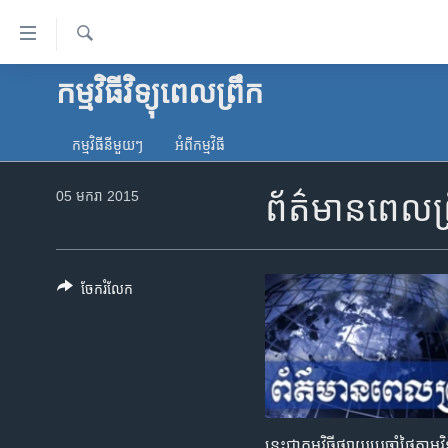
ភ្ជាប់​
ទៅ​
គេហទំព័រ​
ស្វែង​
កម្មវិធីវិទ្យុពេលព្រឹក
កម្ពុជា
រក
ទាក់ទង
អន្តរជាតិ
រំលង​
កម្មវិធី​នីមួយៗ
អំពី​កម្មវិធី​
និង​
អាមេរិក
ចូល​
05 មករា 2015
ព័ត៌មានពេលព្
ចិន
ទៅ​​
ទំព័រ​
ហេឡូវីអូអេ
ព័ត៌មាន​​
កម្ពុជាច្នៃប្រតិដ្ឋ
តែ​
ចែករំលែក
ម្តង
ព្រឹត្តិការណ៍ព័ត៌មាន
រំលង​
ទូរទស្សន៍ / វីដេអូ​
និង​
ចូល​
វិទ្យុ / ផតខាសថ៍
ទៅ​
កម្មវិធីទាំងអស់
ទំព័រ​
នេះជា​កម្ម​វិធីផ្សាយ​ប្រចាំថ្ងៃ​តាម