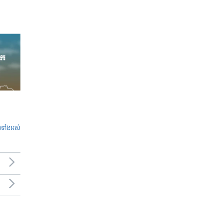
ូ​ទាំង​អស់