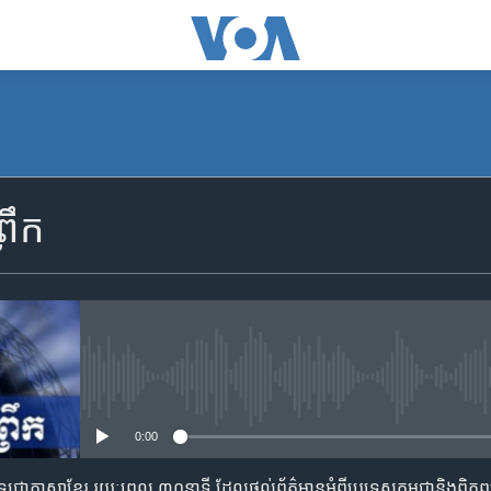
SUBSCRIBE
រឹក
Apple Podcasts
YouTube Music
Spotify
No media source currently availa
0:00
ទទួល​​​សេវា​​​ Podcast
​វិទ្យុ​ជា​ភាសា​ខ្មែរ​ រយៈ​ពេល​ ៣០​​នាទី ដែល​ផ្តល់​ព័ត៌មាន​អំពី​ប្រទេស​កម្ពុជា​និង​ពិភ