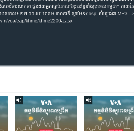
ិង​បទ​​វិចារណកថា​ ជូន​ដល់​អ្នក​ស្តាប់​ភាសា​ខ្មែរ​នៅ​ទូទាំង​ប្រទេស​កម្ពុជា។ កាល​វិភា
ឹក ម៉ោង​សកល៖ ២២:០០ រយៈពេល៖ ៣០​នាទី ស្តាប់​៖&nbsp; សំឡេងជា​ MP3 --
/wm/voa/eap/khme/khme2200a.asx