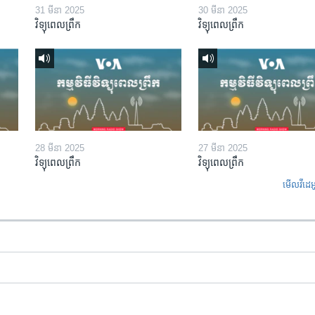
31 មីនា 2025
30 មីនា 2025
វិទ្យុពេលព្រឹក
វិទ្យុពេលព្រឹក
28 មីនា 2025
27 មីនា 2025
វិទ្យុពេលព្រឹក
វិទ្យុពេលព្រឹក
មើល​វីដេអ