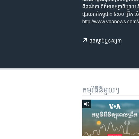
រចនា
ពិពណ៌នា​ ព័ត៌មាន​អត្ថា​ធិប្បាយ​ ន
សម្ព័ន្ធ​
ផ្សាយ​នៅ​កម្ពុជា៖ ៥:០០ ព្រ
រំលង​
http://www.voanews.com
និង​
ចូល​
ទៅ​
ចុច​​ស្តាប់​ឬ​ទស្សនា
កាន់​
ទំព័រ​
ស្វែង​
រក
កម្មវិធី​នីមួយៗ