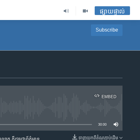
ផ្សាយផ្ទាល់
Subscribe
EMBED
ble
30:00
ទាញ​យក​ពី​តំណភ្ជាប់​ដើម
ព​លោក​ ក៏ដូច​​ជា​ព័ត៌មាន​