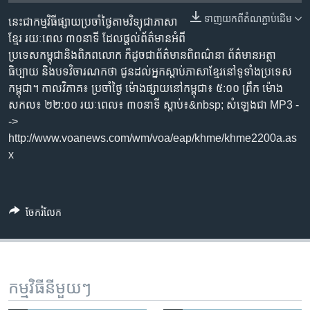
រចនា
សម្ព័ន្ធ​
ទាញ​យក​ពី​តំណភ្ជាប់​ដើម
នេះជា​កម្ម​វិធីផ្សាយ​ប្រចាំថ្ងៃ​តាម​វិទ្យុ​ជា​ភាសា​
Khmer English
រំលង​
ខ្មែរ​ រយៈ​ពេល​ ៣០​​នាទី ដែល​ផ្តល់​ព័ត៌មាន​អំពី​
និង​
ប្រទេស​កម្ពុជា​និង​ពិភព​លោក​ ក៏ដូច​​ជា​ព័ត៌មាន​ពិពណ៌នា​ ព័ត៌មាន​អត្ថា​
បណ្តាញ​សង្គម
ចូល​
ធិប្បាយ​ និង​បទ​​វិចារណកថា​ ជូន​ដល់​អ្នក​ស្តាប់​ភាសា​ខ្មែរ​នៅ​ទូទាំង​ប្រទេស​
ទៅ​
កម្ពុជា។ កាល​វិភាគ៖ ប្រចាំ​ថ្ងៃ ម៉ោង​ផ្សាយ​នៅ​កម្ពុជា៖ ៥:០០ ព្រឹក ម៉ោង​
កាន់​
សកល៖ ២២:០០ រយៈពេល៖ ៣០​នាទី ស្តាប់​៖&nbsp; សំឡេងជា​ MP3 -
ទំព័រ​
->
ភាសា
ស្វែង​
http://www.voanews.com/wm/voa/eap/khme/khme2200a.as
រក
x
ចែករំលែក
កម្មវិធី​នីមួយៗ