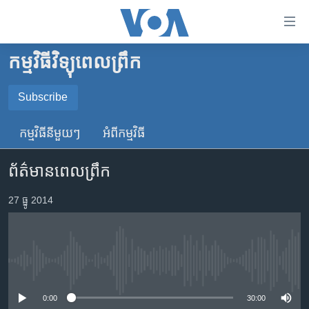
ភ្ជាប់​
ទៅ​
គេហទំព័រ​
កម្មវិធីវិទ្យុពេលព្រឹក
កម្ពុជា
ទាក់ទង
រំលង​
អន្តរជាតិ
Subscribe
និង​
SUBSCRIBE
អាមេរិក
ចូល​
កម្មវិធី​នីមួយៗ
អំពី​កម្មវិធី​
ទៅ​​
ចិន
YouTube Music
ទំព័រ​
ព័ត៌មានពេលព្រឹក
ហេឡូវីអូអេ
ព័ត៌មាន​​
តែ​
កម្ពុជាច្នៃប្រតិដ្ឋ
27 ធ្នូ 2014
Spotify
ម្តង
ព្រឹត្តិការណ៍ព័ត៌មាន
រំលង​
ទទួល​​​សេវា​​​ Podcast
និង​
ទូរទស្សន៍ / វីដេអូ​
ចូល​
No media source currently available
វិទ្យុ / ផតខាសថ៍
ទៅ​
ទំព័រ​
កម្មវិធីទាំងអស់
0:00
30:00