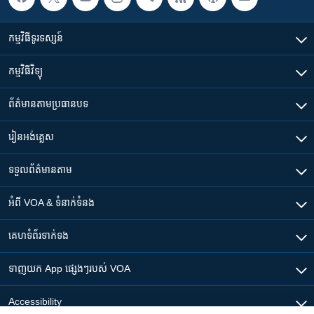
កម្មវិធី​ទូរទស្សន៍
កម្មវិធី​វិទ្យុ
ព័ត៌មាន​តាមប្រធានបទ​
រៀន​​អង់គ្លេស
ទទួល​ព័ត៌មាន​តាម
អំពី​ VOA & ទំនាក់ទំនង
គេហទំព័រ​​ទាក់ទង
ទាញយក​ App ផ្សេងៗ​របស់​ VOA
Accessibility