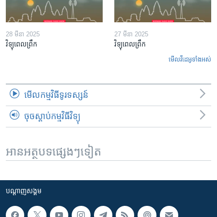
28 មីនា 2025
27 មីនា 2025
វិទ្យុពេលព្រឹក
វិទ្យុពេលព្រឹក
មើល​វីដេអូ​ទាំង​អស់
មើល​កម្មវិធី​ទូរទស្សន៍
ចុចស្តាប់កម្មវិធីវិទ្យុ
អានអត្ថបទផ្សេងៗទៀត
បណ្តាញ​សង្គម