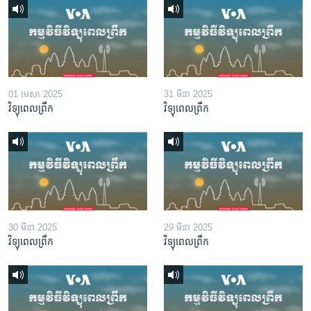
01 មេសា 2025
31 មីនា 2025
វិទ្យុពេលព្រឹក
វិទ្យុពេលព្រឹក
30 មីនា 2025
29 មីនា 2025
វិទ្យុពេលព្រឹក
វិទ្យុពេលព្រឹក