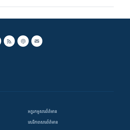
អក្ខរកម្មសារព័ត៌មាន
សេរីភាពសារព័ត៌មាន