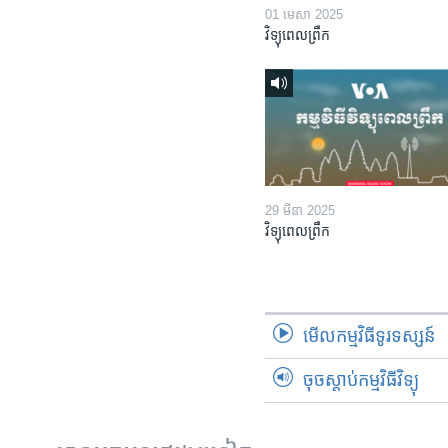
01 មេសា 2025
វិទ្យុពេលព្រឹក
29 មីនា 2025
វិទ្យុពេលព្រឹក
មើល​កម្មវិធី​ទូរទស្សន៍
ចុចស្តាប់កម្មវិធីវិទ្យុ