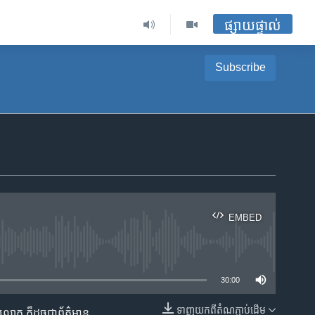
ផ្សាយផ្ទាល់
Subscribe
EMBED
ble
30:00
ទាញ​យក​ពី​តំណភ្ជាប់​ដើម
ព​លោក​ ក៏ដូច​​ជា​ព័ត៌មាន​