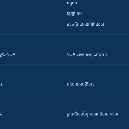
វប្បធម៌
ខ្មែរក្រហម
សេចក្តីរាយការណ៍ពិសេស
ស​​ជាមួយ VOA
VOA Learning English
ts
ព័ត៌មាន​តាម​អ៊ីមែល
OA
ក្រម​​​សីលធម៌​​​អ្នក​​​សារព័ត៌មាន VOA