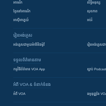
អាមេរិក
សិទ្ធិមនុស្ស
ខ្មែរ​នៅអាមេរិក
សុខភាព
អាស៊ីអាគ្នេយ៍
អប់រំ
រៀន​​អង់គ្លេស
អង់គ្លេស​ជាមួយ​ម៉ានី​និង​ម៉ូរី
រៀន​​​​​​អង់គ្លេ
ទទួល​ព័ត៌មាន​តាម
កម្មវិធី​ព័ត៌មាន VOA App
ស្តាប់ Podcas
អំពី​ VOA & ទំនាក់ទំនង
អំពី​ VOA
ធម្មនុញ្ញ​នៃ V