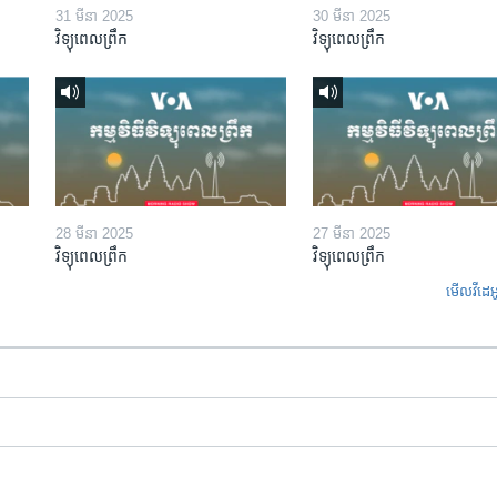
31 មីនា 2025
30 មីនា 2025
វិទ្យុពេលព្រឹក
វិទ្យុពេលព្រឹក
28 មីនា 2025
27 មីនា 2025
វិទ្យុពេលព្រឹក
វិទ្យុពេលព្រឹក
មើល​វីដេអ