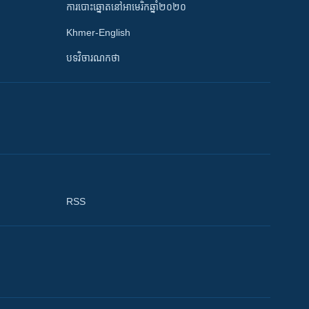
ការបោះឆ្នោតនៅអាមេរិកឆ្នាំ២០២០
Khmer-English
បទវិចារណកថា
RSS