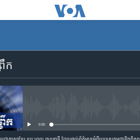
SUBSCRIBE
រឹក
Apple Podcasts
YouTube Music
Spotify
No media source currently availa
0:00
ទទួល​​​សេវា​​​ Podcast
​វិទ្យុ​ជា​ភាសា​ខ្មែរ​ រយៈ​ពេល​ ៣០​​នាទី ដែល​ផ្តល់​ព័ត៌មាន​អំពី​ប្រទេស​កម្ពុជា​និង​ពិភ