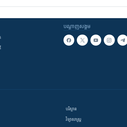
បណ្តាញ​សង្គម
ក
ី
បរិស្ថាន
វិទ្យាសាស្រ្ត