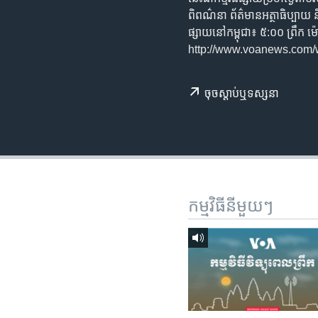
រចនា
ពិពណ៌នា​ ព័ត៌មាន​អត្ថា​ធិប្បាយ​ ន
សម្ព័ន្ធ​
ផ្សាយ​នៅ​កម្ពុជា៖ ៥:០០ ព្រ
រំលង​
http://www.voanews.com
និង​
ចូល​
ទៅ​
ចុច​​ស្តាប់​ឬ​ទស្សនា
កាន់​
ទំព័រ​
ស្វែង​
រក
កម្មវិធី​នីមួយៗ