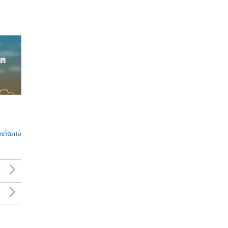
ូ​ទាំង​អស់