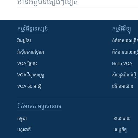
អានអត្ថបទផ្សេងៗទៀត
កម្មវិធី​ទូរទស្សន៍
កម្មវិធី​វិទ្យុ
វីដេអូ​ខ្មែរ
ព័ត៌មាន​ពេល​ព្រឹ
វ៉ាស៊ីនតោន​ថ្ងៃ​នេះ
ព័ត៌មាន​​ពេល​រាត្រ
VOA ថ្ងៃនេះ
Hello VOA
VOA ​វិទ្យាសាស្ត្រ
សំឡេង​ជំនាន់​ថ្មី
VOA 60 អាស៊ី
វេទិកា​អាស៊ាន
ព័ត៌មាន​តាមប្រធានបទ​
កម្ពុជា
នយោបាយ
អន្តរជាតិ
សេដ្ឋកិច្ច