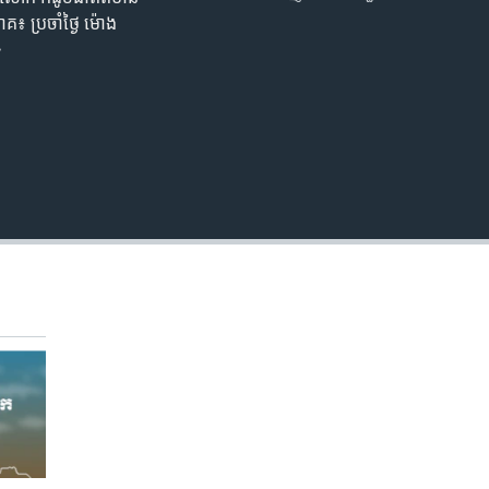
EMBED
គ៖ ប្រចាំ​ថ្ងៃ ម៉ោង​
>