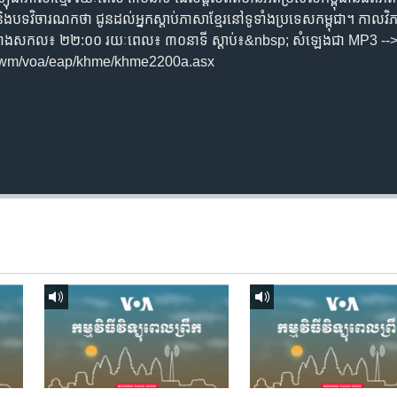
ិង​បទ​​វិចារណកថា​ ជូន​ដល់​អ្នក​ស្តាប់​ភាសា​ខ្មែរ​នៅ​ទូទាំង​ប្រទេស​កម្ពុជា។ កាល​វិភា
ឹក ម៉ោង​សកល៖ ២២:០០ រយៈពេល៖ ៣០​នាទី ស្តាប់​៖&nbsp; សំឡេងជា​ MP3 --
/wm/voa/eap/khme/khme2200a.asx