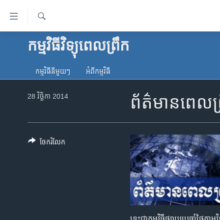
ភ្ជាប់​
ទៅ​
គេហទំព័រ​
ស្វែង​
កម្មវិធីវិទ្យុពេលព្រឹក
កម្ពុជា
រក
ទាក់ទង
អន្តរជាតិ
រំលង​
កម្មវិធី​នីមួយៗ
អំពី​កម្មវិធី​
និង​
អាមេរិក
ចូល​
28 វិច្ឆិកា 2014
ព័ត៌មានពេលព្
ចិន
ទៅ​​
ទំព័រ​
ហេឡូវីអូអេ
ព័ត៌មាន​​
កម្ពុជាច្នៃប្រតិដ្ឋ
តែ​
ចែករំលែក
ម្តង
ព្រឹត្តិការណ៍ព័ត៌មាន
រំលង​
ទូរទស្សន៍ / វីដេអូ​
និង​
ចូល​
វិទ្យុ / ផតខាសថ៍
ទៅ​
កម្មវិធីទាំងអស់
ទំព័រ​
នេះជា​កម្ម​វិធីផ្សាយ​ប្រចាំថ្ងៃ​តាម