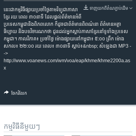
រចនា
សម្ព័ន្ធ​
ទាញ​យក​ពី​តំណភ្ជាប់​ដើម
នេះជា​កម្ម​វិធីផ្សាយ​ប្រចាំថ្ងៃ​តាម​វិទ្យុ​ជា​ភាសា​
Khmer English
រំលង​
ខ្មែរ​ រយៈ​ពេល​ ៣០​​នាទី ដែល​ផ្តល់​ព័ត៌មាន​អំពី​
និង​
ប្រទេស​កម្ពុជា​និង​ពិភព​លោក​ ក៏ដូច​​ជា​ព័ត៌មាន​ពិពណ៌នា​ ព័ត៌មាន​អត្ថា​
បណ្តាញ​សង្គម
ចូល​
ធិប្បាយ​ និង​បទ​​វិចារណកថា​ ជូន​ដល់​អ្នក​ស្តាប់​ភាសា​ខ្មែរ​នៅ​ទូទាំង​ប្រទេស​
ទៅ​
កម្ពុជា។ កាល​វិភាគ៖ ប្រចាំ​ថ្ងៃ ម៉ោង​ផ្សាយ​នៅ​កម្ពុជា៖ ៥:០០ ព្រឹក ម៉ោង​
កាន់​
សកល៖ ២២:០០ រយៈពេល៖ ៣០​នាទី ស្តាប់​៖&nbsp; សំឡេងជា​ MP3 -
ទំព័រ​
->
ភាសា
ស្វែង​
http://www.voanews.com/wm/voa/eap/khme/khme2200a.as
រក
x
ចែករំលែក
កម្មវិធី​នីមួយៗ