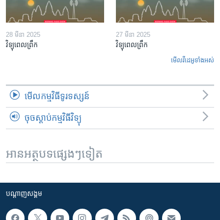
28 មីនា 2025
27 មីនា 2025
វិទ្យុពេលព្រឹក
វិទ្យុពេលព្រឹក
មើល​វីដេអូ​ទាំង​អស់
មើល​កម្មវិធី​ទូរទស្សន៍
ចុចស្តាប់កម្មវិធីវិទ្យុ
អានអត្ថបទផ្សេងៗទៀត
បណ្តាញ​សង្គម