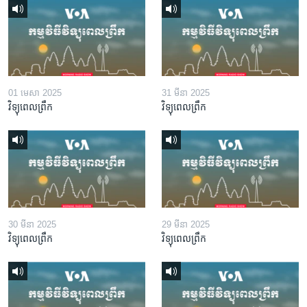
01 មេសា 2025
31 មីនា 2025
វិទ្យុពេលព្រឹក
វិទ្យុពេលព្រឹក
30 មីនា 2025
29 មីនា 2025
វិទ្យុពេលព្រឹក
វិទ្យុពេលព្រឹក