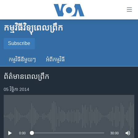
ភ្ជាប់​
ទៅ​
គេហទំព័រ​
កម្មវិធីវិទ្យុពេលព្រឹក
កម្ពុជា
ទាក់ទង
រំលង​
អន្តរជាតិ
Subscribe
និង​
SUBSCRIBE
អាមេរិក
ចូល​
កម្មវិធី​នីមួយៗ
អំពី​កម្មវិធី​
ទៅ​​
ចិន
YouTube Music
ទំព័រ​
ព័ត៌មានពេលព្រឹក
ហេឡូវីអូអេ
ព័ត៌មាន​​
តែ​
កម្ពុជាច្នៃប្រតិដ្ឋ
05 វិច្ឆិកា 2014
Spotify
ម្តង
ព្រឹត្តិការណ៍ព័ត៌មាន
រំលង​
ទទួល​​​សេវា​​​ Podcast
និង​
ទូរទស្សន៍ / វីដេអូ​
ចូល​
No media source currently available
វិទ្យុ / ផតខាសថ៍
ទៅ​
ទំព័រ​
កម្មវិធីទាំងអស់
0:00
30:00