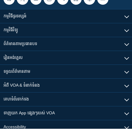
កម្មវិធី​ទូរទស្សន៍
កម្មវិធី​វិទ្យុ
ព័ត៌មាន​តាមប្រធានបទ​
រៀន​​អង់គ្លេស
ទទួល​ព័ត៌មាន​តាម
អំពី​ VOA & ទំនាក់ទំនង
គេហទំព័រ​​ទាក់ទង
ទាញយក​ App ផ្សេងៗ​របស់​ VOA
Accessibility