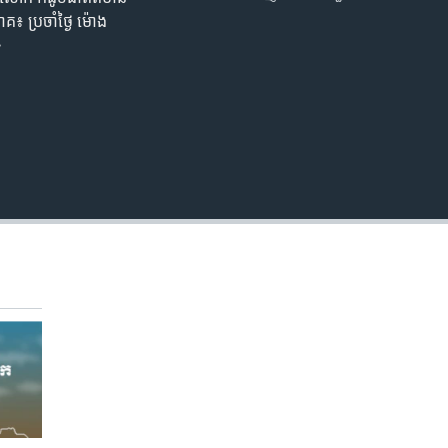
EMBED
គ៖ ប្រចាំ​ថ្ងៃ ម៉ោង​
>