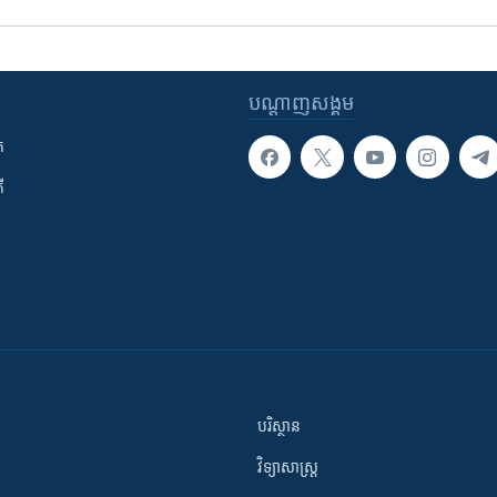
បណ្តាញ​សង្គម
ក
ី
បរិស្ថាន
វិទ្យាសាស្រ្ត