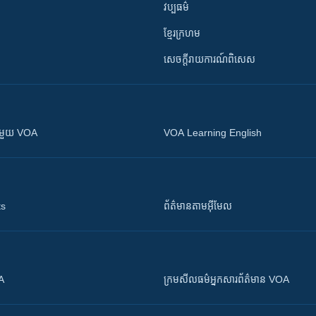
វប្បធម៌
ខ្មែរក្រហម
សេចក្តីរាយការណ៍ពិសេស
ស​​ជាមួយ VOA
VOA Learning English
ts
ព័ត៌មាន​តាម​អ៊ីមែល
OA
ក្រម​​​សីលធម៌​​​អ្នក​​​សារព័ត៌មាន VOA