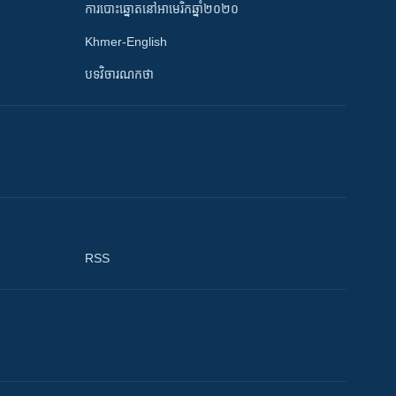
ការបោះឆ្នោតនៅអាមេរិកឆ្នាំ២០២០
Khmer-English
បទវិចារណកថា
RSS