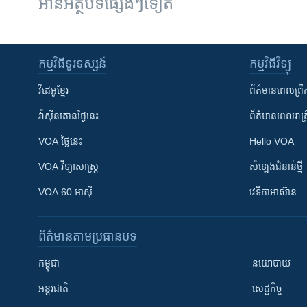
អានអត្ថបទផ្សេងៗទៀត
កម្មវិធី​ទូរទស្សន៍
កម្មវិធី​វិទ្យុ
វីដេអូ​ខ្មែរ
ព័ត៌មាន​ពេល​ព្រឹ
វ៉ាស៊ីនតោន​ថ្ងៃ​នេះ
ព័ត៌មាន​​ពេល​រាត្រ
VOA ថ្ងៃនេះ
Hello VOA
VOA ​វិទ្យាសាស្ត្រ
សំឡេង​ជំនាន់​ថ្មី
VOA 60 អាស៊ី
វេទិកា​អាស៊ាន
ព័ត៌មាន​តាមប្រធានបទ​
កម្ពុជា
នយោបាយ
អន្តរជាតិ
សេដ្ឋកិច្ច