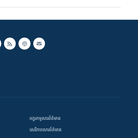
អក្ខរកម្មសារព័ត៌មាន
សេរីភាពសារព័ត៌មាន