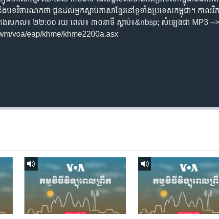
ិង​បទ​​វិចារណកថា​ ជូន​ដល់​អ្នក​ស្តាប់​ភាសា​ខ្មែរ​នៅ​ទូទាំង​ប្រទេស​កម្ពុជា។ កាល​វិភា
ឹក ម៉ោង​សកល៖ ២២:០០ រយៈពេល៖ ៣០​នាទី ស្តាប់​៖&nbsp; សំឡេងជា​ MP3 --
/wm/voa/eap/khme/khme2200a.asx