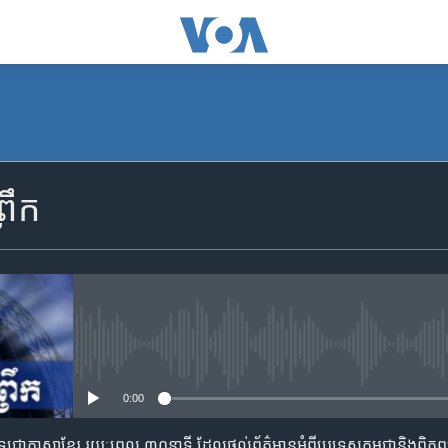
SUBSCRIBE
រឹក
Apple Podcasts
YouTube Music
Spotify
No media source currently availa
0:00
ទទួល​​​សេវា​​​ Podcast
​វិទ្យុ​ជា​ភាសា​ខ្មែរ​ រយៈ​ពេល​ ៣០​​នាទី ដែល​ផ្តល់​ព័ត៌មាន​អំពី​ប្រទេស​កម្ពុជា​និង​ពិភ