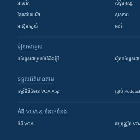
អាមេរិក
សិទ្ធិមនុស្ស
ខ្មែរ​នៅអាមេរិក
សុខភាព
អាស៊ីអាគ្នេយ៍
អប់រំ
រៀន​​អង់គ្លេស
អង់គ្លេស​ជាមួយ​ម៉ានី​និង​ម៉ូរី
រៀន​​​​​​អង់គ្លេ
ទទួល​ព័ត៌មាន​តាម
កម្មវិធី​ព័ត៌មាន VOA App
ស្តាប់ Podcas
អំពី​ VOA & ទំនាក់ទំនង
អំពី​ VOA
ធម្មនុញ្ញ​នៃ V