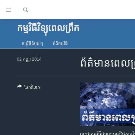
ភ្ជាប់​
ទៅ​
គេហទំព័រ​
ស្វែង​
កម្មវិធីវិទ្យុពេលព្រឹក
កម្ពុជា
រក
ទាក់ទង
អន្តរជាតិ
រំលង​
កម្មវិធី​នីមួយៗ
អំពី​កម្មវិធី​
និង​
អាមេរិក
ចូល​
02 កញ្ញា 2014
ព័ត៌មានពេលព្
ចិន
ទៅ​​
ទំព័រ​
ហេឡូវីអូអេ
ព័ត៌មាន​​
កម្ពុជាច្នៃប្រតិដ្ឋ
តែ​
ចែករំលែក
ម្តង
ព្រឹត្តិការណ៍ព័ត៌មាន
រំលង​
ទូរទស្សន៍ / វីដេអូ​
និង​
ចូល​
វិទ្យុ / ផតខាសថ៍
ទៅ​
កម្មវិធីទាំងអស់
ទំព័រ​
នេះជា​កម្ម​វិធីផ្សាយ​ប្រចាំថ្ងៃ​តាម