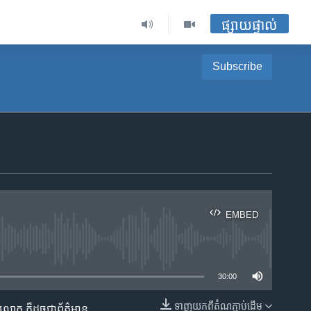
ផ្សាយផ្ទាល់
Subscribe
EMBED
ble
30:00
ទាញ​យក​ពី​តំណភ្ជាប់​ដើម
ព​លោក​ ក៏ដូច​​ជា​ព័ត៌មាន​