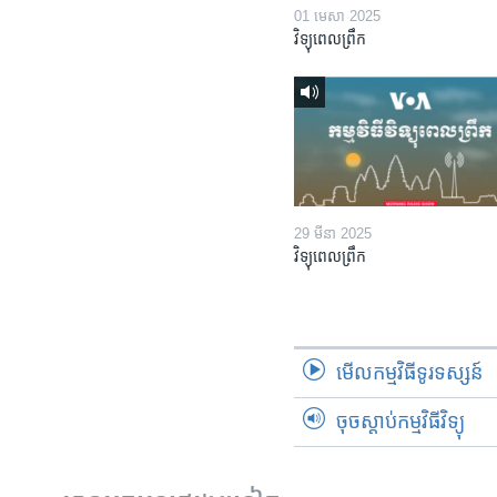
01 មេសា 2025
វិទ្យុពេលព្រឹក
29 មីនា 2025
វិទ្យុពេលព្រឹក
មើល​កម្មវិធី​ទូរទស្សន៍
ចុចស្តាប់កម្មវិធីវិទ្យុ