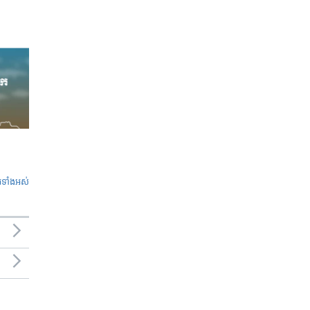
ូ​ទាំង​អស់