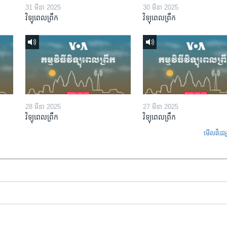
31 មីនា 2025
30 មីនា 2025
វិទ្យុពេលព្រឹក
វិទ្យុពេលព្រឹក
28 មីនា 2025
27 មីនា 2025
វិទ្យុពេលព្រឹក
វិទ្យុពេលព្រឹក
មើល​វីដេអ