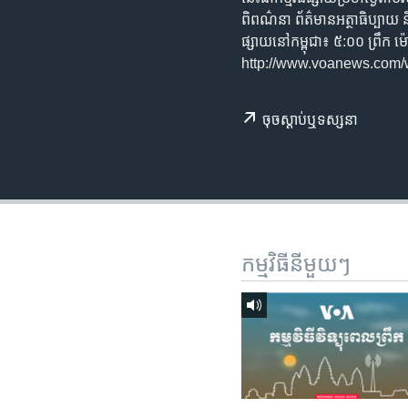
រចនា
ពិពណ៌នា​ ព័ត៌មាន​អត្ថា​ធិប្បាយ​ ន
សម្ព័ន្ធ​
ផ្សាយ​នៅ​កម្ពុជា៖ ៥:០០ ព្រ
រំលង​
http://www.voanews.com
និង​
ចូល​
ទៅ​
ចុច​​ស្តាប់​ឬ​ទស្សនា
កាន់​
ទំព័រ​
ស្វែង​
រក
កម្មវិធី​នីមួយៗ