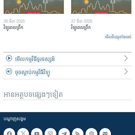
28 មីនា 2025
27 មីនា 2025
វិទ្យុពេលព្រឹក
វិទ្យុពេលព្រឹក
មើល​វីដេអូ​ទាំង​អស់
មើល​កម្មវិធី​ទូរទស្សន៍
ចុចស្តាប់កម្មវិធីវិទ្យុ
អានអត្ថបទផ្សេងៗទៀត
បណ្តាញ​សង្គម