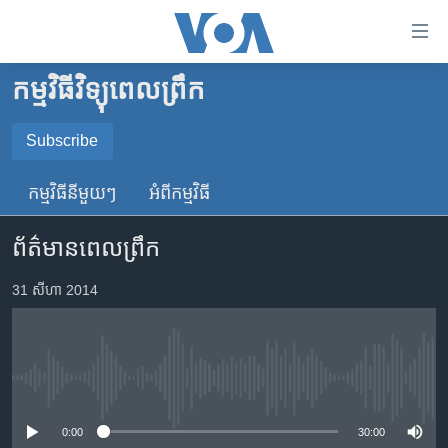
ភ្ជាប់​
ទៅ​
គេហទំព័រ​
កម្មវិធីវិទ្យុពេលព្រឹក
កម្ពុជា
ទាក់ទង
រំលង​
អន្តរជាតិ
Subscribe
និង​
SUBSCRIBE
អាមេរិក
ចូល​
កម្មវិធី​នីមួយៗ
អំពី​កម្មវិធី​
ទៅ​​
ចិន
YouTube Music
ទំព័រ​
ព័ត៌មានពេលព្រឹក
ហេឡូវីអូអេ
ព័ត៌មាន​​
តែ​
កម្ពុជាច្នៃប្រតិដ្ឋ
31 សីហា 2014
Spotify
ម្តង
ព្រឹត្តិការណ៍ព័ត៌មាន
រំលង​
ទទួល​​​សេវា​​​ Podcast
និង​
ទូរទស្សន៍ / វីដេអូ​
ចូល​
No media source currently available
វិទ្យុ / ផតខាសថ៍
ទៅ​
ទំព័រ​
កម្មវិធីទាំងអស់
0:00
30:00