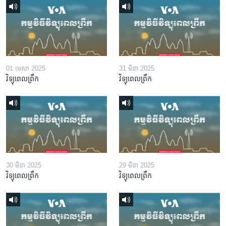
01 មេសា 2025
31 មីនា 2025
វិទ្យុពេលព្រឹក
វិទ្យុពេលព្រឹក
30 មីនា 2025
29 មីនា 2025
វិទ្យុពេលព្រឹក
វិទ្យុពេលព្រឹក