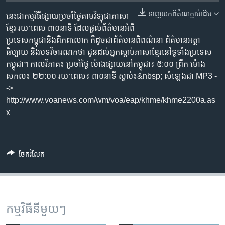
រចនា
សម្ព័ន្ធ​
ទាញ​យក​ពី​តំណភ្ជាប់​ដើម
នេះជា​កម្ម​វិធីផ្សាយ​ប្រចាំថ្ងៃ​តាម​វិទ្យុ​ជា​ភាសា​
Khmer English
រំលង​
ខ្មែរ​ រយៈ​ពេល​ ៣០​​នាទី ដែល​ផ្តល់​ព័ត៌មាន​អំពី​
និង​
ប្រទេស​កម្ពុជា​និង​ពិភព​លោក​ ក៏ដូច​​ជា​ព័ត៌មាន​ពិពណ៌នា​ ព័ត៌មាន​អត្ថា​
បណ្តាញ​សង្គម
ចូល​
ធិប្បាយ​ និង​បទ​​វិចារណកថា​ ជូន​ដល់​អ្នក​ស្តាប់​ភាសា​ខ្មែរ​នៅ​ទូទាំង​ប្រទេស​
ទៅ​
កម្ពុជា។ កាល​វិភាគ៖ ប្រចាំ​ថ្ងៃ ម៉ោង​ផ្សាយ​នៅ​កម្ពុជា៖ ៥:០០ ព្រឹក ម៉ោង​
កាន់​
សកល៖ ២២:០០ រយៈពេល៖ ៣០​នាទី ស្តាប់​៖&nbsp; សំឡេងជា​ MP3 -
ទំព័រ​
->
ភាសា
ស្វែង​
http://www.voanews.com/wm/voa/eap/khme/khme2200a.as
រក
x
ចែករំលែក
កម្មវិធី​នីមួយៗ