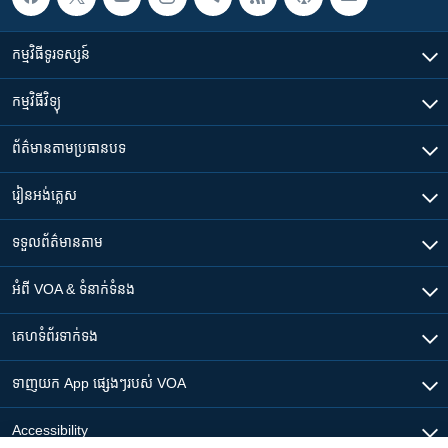
កម្មវិធី​ទូរទស្សន៍
កម្មវិធី​វិទ្យុ
ព័ត៌មាន​តាមប្រធានបទ​
រៀន​​អង់គ្លេស
ទទួល​ព័ត៌មាន​តាម
អំពី​ VOA & ទំនាក់ទំនង
គេហទំព័រ​​ទាក់ទង
ទាញយក​ App ផ្សេងៗ​របស់​ VOA
Accessibility