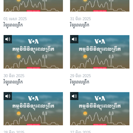
01 មេសា 2025
31 មីនា 2025
វិទ្យុពេលព្រឹក
វិទ្យុពេលព្រឹក
30 មីនា 2025
29 មីនា 2025
វិទ្យុពេលព្រឹក
វិទ្យុពេលព្រឹក
28 មីនា 2025
27 មីនា 2025