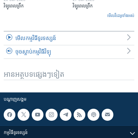
វិទ្យុពេលព្រឹក
វិទ្យុពេលព្រឹក
មើល​វីដេអូ​ទាំង​អស់
មើល​កម្មវិធី​ទូរទស្សន៍
ចុចស្តាប់កម្មវិធីវិទ្យុ
អានអត្ថបទផ្សេងៗទៀត
បណ្តាញ​សង្គម
កម្មវិធី​ទូរទស្សន៍