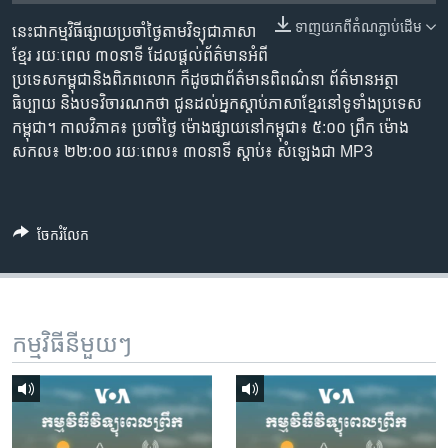
រចនា
សម្ព័ន្ធ​
ទាញ​យក​ពី​តំណភ្ជាប់​ដើម
នេះជា​កម្ម​វិធីផ្សាយ​ប្រចាំថ្ងៃ​តាម​វិទ្យុ​ជា​ភាសា​
Khmer English
រំលង​
ខ្មែរ​ រយៈ​ពេល​ ៣០​​នាទី ដែល​ផ្តល់​ព័ត៌មាន​អំពី​
និង​
ប្រទេស​កម្ពុជា​និង​ពិភព​លោក​ ក៏ដូច​​ជា​ព័ត៌មាន​ពិពណ៌នា​ ព័ត៌មាន​អត្ថា​
បណ្តាញ​សង្គម
ចូល​
ធិប្បាយ​ និង​បទ​​វិចារណកថា​ ជូន​ដល់​អ្នក​ស្តាប់​ភាសា​ខ្មែរ​នៅ​ទូទាំង​ប្រទេស​
ទៅ​
កម្ពុជា។ កាល​វិភាគ៖ ប្រចាំ​ថ្ងៃ ម៉ោង​ផ្សាយ​នៅ​កម្ពុជា៖ ៥:០០ ព្រឹក ម៉ោង​
កាន់​
សកល៖ ២២:០០ រយៈពេល៖ ៣០​នាទី ស្តាប់​៖ សំឡេងជា​ MP3
ទំព័រ​
ភាសា
ស្វែង​
រក
ចែករំលែក
កម្មវិធី​នីមួយៗ