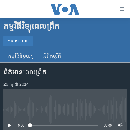
ភ្ជាប់​
ទៅ​
គេហទំព័រ​
កម្មវិធីវិទ្យុពេលព្រឹក
កម្ពុជា
ទាក់ទង
រំលង​
អន្តរជាតិ
Subscribe
និង​
SUBSCRIBE
អាមេរិក
ចូល​
កម្មវិធី​នីមួយៗ
អំពី​កម្មវិធី​
ទៅ​​
ចិន
YouTube Music
ទំព័រ​
ព័ត៌មានពេលព្រឹក
ហេឡូវីអូអេ
ព័ត៌មាន​​
តែ​
កម្ពុជាច្នៃប្រតិដ្ឋ
26 កក្កដា 2014
Spotify
ម្តង
ព្រឹត្តិការណ៍ព័ត៌មាន
រំលង​
ទទួល​​​សេវា​​​ Podcast
និង​
ទូរទស្សន៍ / វីដេអូ​
ចូល​
No media source currently available
វិទ្យុ / ផតខាសថ៍
ទៅ​
ទំព័រ​
កម្មវិធីទាំងអស់
0:00
30:00