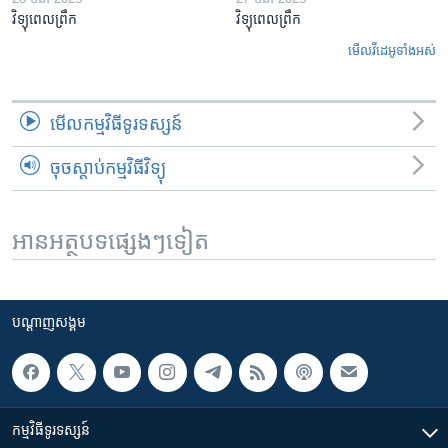
វិទ្យុពេលព្រឹក
វិទ្យុពេលព្រឹក
មើល​វីដេអូ​ទាំង​អស់
មើល​កម្មវិធី​ទូរទស្សន៍
ចុចស្តាប់កម្មវិធីវិទ្យុ
អានអត្ថបទផ្សេងៗទៀត
បណ្តាញ​សង្គម
កម្មវិធី​ទូរទស្សន៍