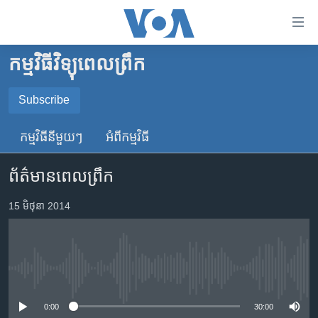
ភ្ជាប់​
ទៅ​
គេហទំព័រ​
កម្មវិធីវិទ្យុពេលព្រឹក
កម្ពុជា
ទាក់ទង
រំលង​
អន្តរជាតិ
Subscribe
និង​
SUBSCRIBE
អាមេរិក
ចូល​
កម្មវិធី​នីមួយៗ
អំពី​កម្មវិធី​
ទៅ​​
ចិន
YouTube Music
ទំព័រ​
ព័ត៌មានពេលព្រឹក
ហេឡូវីអូអេ
ព័ត៌មាន​​
តែ​
កម្ពុជាច្នៃប្រតិដ្ឋ
15 មិថុនា 2014
Spotify
ម្តង
ព្រឹត្តិការណ៍ព័ត៌មាន
រំលង​
ទទួល​​​សេវា​​​ Podcast
និង​
ទូរទស្សន៍ / វីដេអូ​
ចូល​
No media source currently available
វិទ្យុ / ផតខាសថ៍
ទៅ​
ទំព័រ​
កម្មវិធីទាំងអស់
0:00
30:00