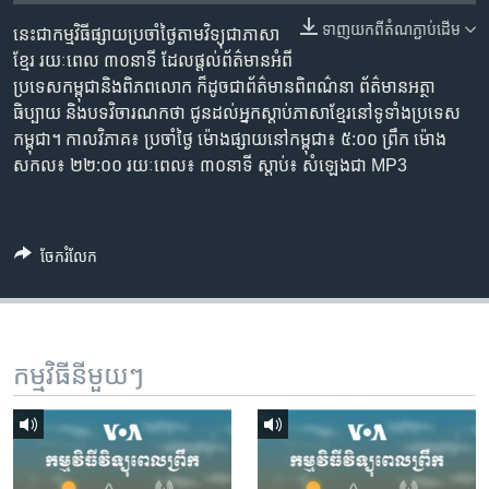
រចនា
សម្ព័ន្ធ​
ទាញ​យក​ពី​តំណភ្ជាប់​ដើម
នេះជា​កម្ម​វិធីផ្សាយ​ប្រចាំថ្ងៃ​តាម​វិទ្យុ​ជា​ភាសា​
Khmer English
រំលង​
ខ្មែរ​ រយៈ​ពេល​ ៣០​​នាទី ដែល​ផ្តល់​ព័ត៌មាន​អំពី​
និង​
ប្រទេស​កម្ពុជា​និង​ពិភព​លោក​ ក៏ដូច​​ជា​ព័ត៌មាន​ពិពណ៌នា​ ព័ត៌មាន​អត្ថា​
បណ្តាញ​សង្គម
ចូល​
ធិប្បាយ​ និង​បទ​​វិចារណកថា​ ជូន​ដល់​អ្នក​ស្តាប់​ភាសា​ខ្មែរ​នៅ​ទូទាំង​ប្រទេស​
ទៅ​
កម្ពុជា។ កាល​វិភាគ៖ ប្រចាំ​ថ្ងៃ ម៉ោង​ផ្សាយ​នៅ​កម្ពុជា៖ ៥:០០ ព្រឹក ម៉ោង​
កាន់​
សកល៖ ២២:០០ រយៈពេល៖ ៣០​នាទី ស្តាប់​៖ សំឡេងជា​ MP3
ទំព័រ​
ភាសា
ស្វែង​
រក
ចែករំលែក
កម្មវិធី​នីមួយៗ