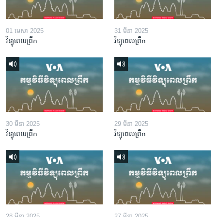
01 មេសា 2025
31 មីនា 2025
វិទ្យុពេលព្រឹក
វិទ្យុពេលព្រឹក
30 មីនា 2025
29 មីនា 2025
វិទ្យុពេលព្រឹក
វិទ្យុពេលព្រឹក
28 មីនា 2025
27 មីនា 2025