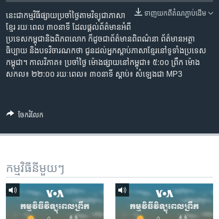
រចនា
សម្ព័ន្ធ​
ទាញ​យក​ពី​តំណភ្ជាប់​ដើម
នេះជា​កម្ម​វិធីផ្សាយ​ប្រចាំថ្ងៃ​តាម​វិទ្យុ​ជា​ភាសា​
Khmer English
រំលង​
ខ្មែរ​ រយៈ​ពេល​ ៣០​​នាទី ដែល​ផ្តល់​ព័ត៌មាន​អំពី​
និង​
ប្រទេស​កម្ពុជា​និង​ពិភព​លោក​ ក៏ដូច​​ជា​ព័ត៌មាន​ពិពណ៌នា​ ព័ត៌មាន​អត្ថា​
បណ្តាញ​សង្គម
ចូល​
ធិប្បាយ​ និង​បទ​​វិចារណកថា​ ជូន​ដល់​អ្នក​ស្តាប់​ភាសា​ខ្មែរ​នៅ​ទូទាំង​ប្រទេស​
ទៅ​
កម្ពុជា។ កាល​វិភាគ៖ ប្រចាំ​ថ្ងៃ ម៉ោង​ផ្សាយ​នៅ​កម្ពុជា៖ ៥:០០ ព្រឹក ម៉ោង​
កាន់​
សកល៖ ២២:០០ រយៈពេល៖ ៣០​នាទី ស្តាប់​៖ សំឡេងជា​ MP3
ទំព័រ​
ភាសា
ស្វែង​
រក
ចែករំលែក
កម្មវិធី​នីមួយៗ