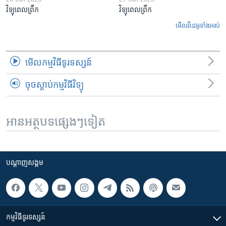
វិទ្យុពេលព្រឹក
វិទ្យុពេលព្រឹក
មើល​វីដេអូ​ទាំង​អស់
មើល​កម្មវិធី​ទូរទស្សន៍
ចុចស្តាប់កម្មវិធីវិទ្យុ
អានអត្ថបទផ្សេងៗទៀត
បណ្តាញ​សង្គម
កម្មវិធី​ទូរទស្សន៍