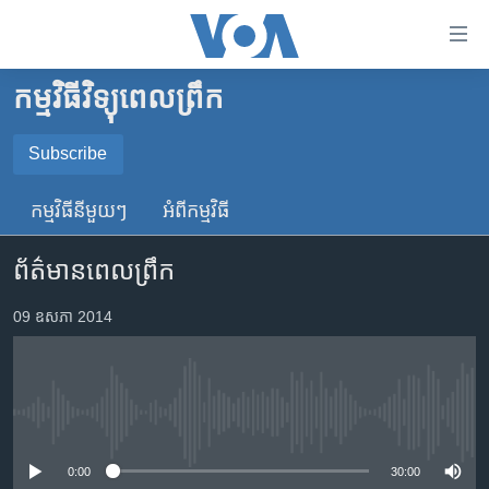
ភ្ជាប់​
ទៅ​
គេហទំព័រ​
កម្មវិធីវិទ្យុពេលព្រឹក
កម្ពុជា
ទាក់ទង
រំលង​
អន្តរជាតិ
Subscribe
និង​
SUBSCRIBE
អាមេរិក
ចូល​
កម្មវិធី​នីមួយៗ
អំពី​កម្មវិធី​
ទៅ​​
ចិន
YouTube Music
ទំព័រ​
ព័ត៌មានពេលព្រឹក
ហេឡូវីអូអេ
ព័ត៌មាន​​
តែ​
កម្ពុជាច្នៃប្រតិដ្ឋ
09 ឧសភា 2014
Spotify
ម្តង
ព្រឹត្តិការណ៍ព័ត៌មាន
រំលង​
ទទួល​​​សេវា​​​ Podcast
និង​
ទូរទស្សន៍ / វីដេអូ​
ចូល​
No media source currently available
វិទ្យុ / ផតខាសថ៍
ទៅ​
ទំព័រ​
កម្មវិធីទាំងអស់
0:00
30:00