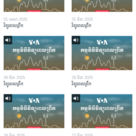
01 មេសា 2025
31 មីនា 2025
វិទ្យុពេលព្រឹក
វិទ្យុពេលព្រឹក
30 មីនា 2025
29 មីនា 2025
វិទ្យុពេលព្រឹក
វិទ្យុពេលព្រឹក
28 មីនា 2025
27 មីនា 2025