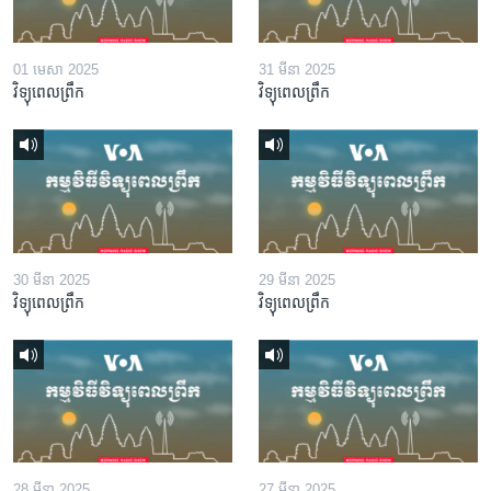
01 មេសា 2025
31 មីនា 2025
វិទ្យុពេលព្រឹក
វិទ្យុពេលព្រឹក
30 មីនា 2025
29 មីនា 2025
វិទ្យុពេលព្រឹក
វិទ្យុពេលព្រឹក
28 មីនា 2025
27 មីនា 2025