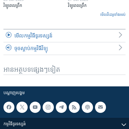
វិទ្យុពេលព្រឹក
វិទ្យុពេលព្រឹក
មើល​វីដេអូ​ទាំង​អស់
មើល​កម្មវិធី​ទូរទស្សន៍
ចុចស្តាប់កម្មវិធីវិទ្យុ
អានអត្ថបទផ្សេងៗទៀត
បណ្តាញ​សង្គម
កម្មវិធី​ទូរទស្សន៍