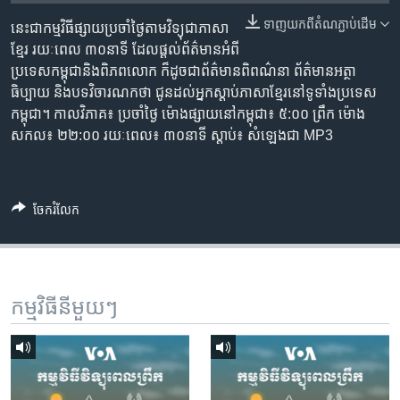
រចនា
សម្ព័ន្ធ​
ទាញ​យក​ពី​តំណភ្ជាប់​ដើម
នេះជា​កម្ម​វិធីផ្សាយ​ប្រចាំថ្ងៃ​តាម​វិទ្យុ​ជា​ភាសា​
Khmer English
រំលង​
ខ្មែរ​ រយៈ​ពេល​ ៣០​​នាទី ដែល​ផ្តល់​ព័ត៌មាន​អំពី​
និង​
ប្រទេស​កម្ពុជា​និង​ពិភព​លោក​ ក៏ដូច​​ជា​ព័ត៌មាន​ពិពណ៌នា​ ព័ត៌មាន​អត្ថា​
បណ្តាញ​សង្គម
ចូល​
ធិប្បាយ​ និង​បទ​​វិចារណកថា​ ជូន​ដល់​អ្នក​ស្តាប់​ភាសា​ខ្មែរ​នៅ​ទូទាំង​ប្រទេស​
ទៅ​
កម្ពុជា។ កាល​វិភាគ៖ ប្រចាំ​ថ្ងៃ ម៉ោង​ផ្សាយ​នៅ​កម្ពុជា៖ ៥:០០ ព្រឹក ម៉ោង​
កាន់​
សកល៖ ២២:០០ រយៈពេល៖ ៣០​នាទី ស្តាប់​៖ សំឡេងជា​ MP3
ទំព័រ​
ភាសា
ស្វែង​
រក
ចែករំលែក
កម្មវិធី​នីមួយៗ