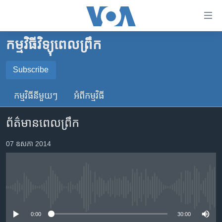
ភ្ជាប់​
ទៅ​
គេហទំព័រ​
កម្មវិធីវិទ្យុពេលព្រឹក
កម្ពុជា
ទាក់ទង
រំលង​
អន្តរជាតិ
Subscribe
និង​
SUBSCRIBE
អាមេរិក
ចូល​
កម្មវិធី​នីមួយៗ
អំពី​កម្មវិធី​
ទៅ​​
ចិន
YouTube Music
ទំព័រ​
ព័ត៌មានពេលព្រឹក
ហេឡូវីអូអេ
ព័ត៌មាន​​
តែ​
កម្ពុជាច្នៃប្រតិដ្ឋ
07 ឧសភា 2014
Spotify
ម្តង
ព្រឹត្តិការណ៍ព័ត៌មាន
រំលង​
ទទួល​​​សេវា​​​ Podcast
និង​
ទូរទស្សន៍ / វីដេអូ​
ចូល​
No media source currently available
វិទ្យុ / ផតខាសថ៍
ទៅ​
ទំព័រ​
កម្មវិធីទាំងអស់
0:00
30:00