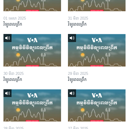
01 មេសា 2025
31 មីនា 2025
វិទ្យុពេលព្រឹក
វិទ្យុពេលព្រឹក
30 មីនា 2025
29 មីនា 2025
វិទ្យុពេលព្រឹក
វិទ្យុពេលព្រឹក
28 មីនា 2025
27 មីនា 2025