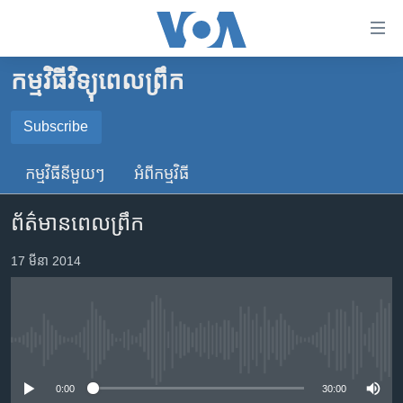
ភ្ជាប់​
ទៅ​
គេហទំព័រ​
កម្មវិធីវិទ្យុពេលព្រឹក
កម្ពុជា
ទាក់ទង
រំលង​
អន្តរជាតិ
Subscribe
និង​
SUBSCRIBE
អាមេរិក
ចូល​
កម្មវិធី​នីមួយៗ
អំពី​កម្មវិធី​
ទៅ​​
ចិន
YouTube Music
ទំព័រ​
ព័ត៌មានពេលព្រឹក
ហេឡូវីអូអេ
ព័ត៌មាន​​
តែ​
កម្ពុជាច្នៃប្រតិដ្ឋ
17 មីនា 2014
Spotify
ម្តង
ព្រឹត្តិការណ៍ព័ត៌មាន
រំលង​
ទទួល​​​សេវា​​​ Podcast
និង​
ទូរទស្សន៍ / វីដេអូ​
ចូល​
No media source currently available
វិទ្យុ / ផតខាសថ៍
ទៅ​
ទំព័រ​
កម្មវិធីទាំងអស់
0:00
30:00