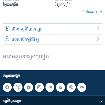
វិទ្យុពេលព្រឹក
វិទ្យុពេលព្រឹក
មើល​វីដេអូ​ទាំង​អស់
មើល​កម្មវិធី​ទូរទស្សន៍
ចុចស្តាប់កម្មវិធីវិទ្យុ
អានអត្ថបទផ្សេងៗទៀត
បណ្តាញ​សង្គម
កម្មវិធី​ទូរទស្សន៍