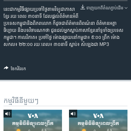
រចនា
សម្ព័ន្ធ​
ទាញ​យក​ពី​តំណភ្ជាប់​ដើម
នេះជា​កម្ម​វិធីផ្សាយ​ប្រចាំថ្ងៃ​តាម​វិទ្យុ​ជា​ភាសា​
Khmer English
រំលង​
ខ្មែរ​ រយៈ​ពេល​ ៣០​​នាទី ដែល​ផ្តល់​ព័ត៌មាន​អំពី​
និង​
ប្រទេស​កម្ពុជា​និង​ពិភព​លោក​ ក៏ដូច​​ជា​ព័ត៌មាន​ពិពណ៌នា​ ព័ត៌មាន​អត្ថា​
បណ្តាញ​សង្គម
ចូល​
ធិប្បាយ​ និង​បទ​​វិចារណកថា​ ជូន​ដល់​អ្នក​ស្តាប់​ភាសា​ខ្មែរ​នៅ​ទូទាំង​ប្រទេស​
ទៅ​
កម្ពុជា។ កាល​វិភាគ៖ ប្រចាំ​ថ្ងៃ ម៉ោង​ផ្សាយ​នៅ​កម្ពុជា៖ ៥:០០ ព្រឹក ម៉ោង​
កាន់​
សកល៖ ២២:០០ រយៈពេល៖ ៣០​នាទី ស្តាប់​៖ សំឡេងជា​ MP3
ទំព័រ​
ភាសា
ស្វែង​
រក
ចែករំលែក
កម្មវិធី​នីមួយៗ