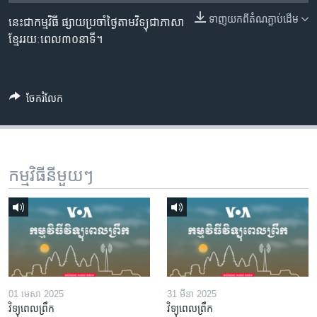
រចនា
សម្ព័ន្ធ​
ទាញ​យក​ពី​តំណភ្ជាប់​ដើម
នេះជាកម្មវិធី ផ្សាយប្រចាំថ្ងៃតាមវិទ្យុជាភាសា
Khmer English
រំលង​
ខ្មែររយៈពេល៣០នាទី។
និង​
បណ្តាញ​សង្គម
ចូល​
ទៅ​
ចែករំលែក
កាន់​
ទំព័រ​
ភាសា
ស្វែង​
រក
កម្មវិធី​នីមួយៗ
01 មេសា 2025
31 មីនា 2025
វិទ្យុពេលព្រឹក
វិទ្យុពេលព្រឹក