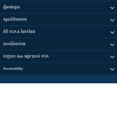
រៀន​​អង់គ្លេស
ទទួល​ព័ត៌មាន​តាម
អំពី​ VOA & ទំនាក់ទំនង
គេហទំព័រ​​ទាក់ទង
ទាញយក​ App ផ្សេងៗ​របស់​ VOA
Accessibility