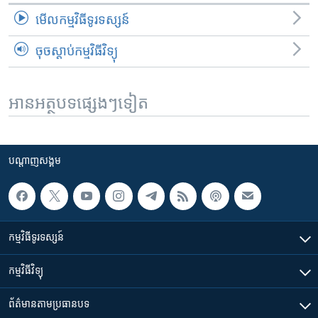
មើល​កម្មវិធី​ទូរទស្សន៍
ចុចស្តាប់កម្មវិធីវិទ្យុ
អានអត្ថបទផ្សេងៗទៀត
បណ្តាញ​សង្គម
កម្មវិធី​ទូរទស្សន៍
កម្មវិធី​វិទ្យុ
ព័ត៌មាន​តាមប្រធានបទ​