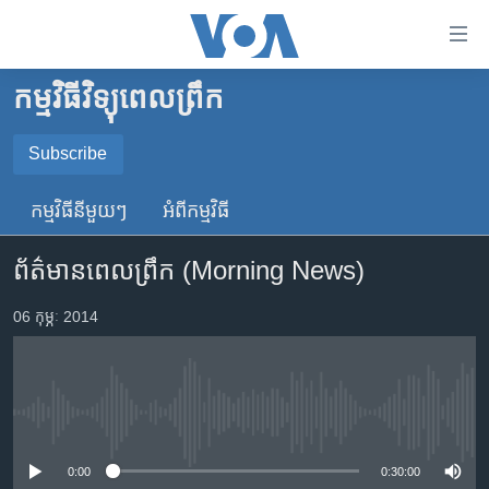
ភ្ជាប់​
ទៅ​
គេហទំព័រ​
កម្មវិធីវិទ្យុពេលព្រឹក
កម្ពុជា
ទាក់ទង
រំលង​
អន្តរជាតិ
Subscribe
និង​
SUBSCRIBE
អាមេរិក
ចូល​
កម្មវិធី​នីមួយៗ
អំពី​កម្មវិធី​
ទៅ​​
ចិន
YouTube Music
ទំព័រ​
ព័ត៌មានពេលព្រឹក (Morning News)
ហេឡូវីអូអេ
ព័ត៌មាន​​
តែ​
កម្ពុជាច្នៃប្រតិដ្ឋ
06 កុម្ភៈ 2014
Spotify
ម្តង
ព្រឹត្តិការណ៍ព័ត៌មាន
រំលង​
ទទួល​​​សេវា​​​ Podcast
និង​
ទូរទស្សន៍ / វីដេអូ​
ចូល​
No media source currently available
វិទ្យុ / ផតខាសថ៍
ទៅ​
ទំព័រ​
កម្មវិធីទាំងអស់
0:00
0:30:00