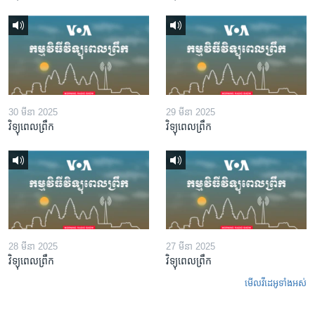
30 មីនា 2025
29 មីនា 2025
វិទ្យុពេលព្រឹក
វិទ្យុពេលព្រឹក
28 មីនា 2025
27 មីនា 2025
វិទ្យុពេលព្រឹក
វិទ្យុពេលព្រឹក
មើល​វីដេអូ​ទាំង​អស់