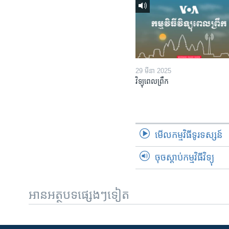
29 មីនា 2025
វិទ្យុពេលព្រឹក
មើល​កម្មវិធី​ទូរទស្សន៍
ចុចស្តាប់កម្មវិធីវិទ្យុ
អានអត្ថបទផ្សេងៗទៀត