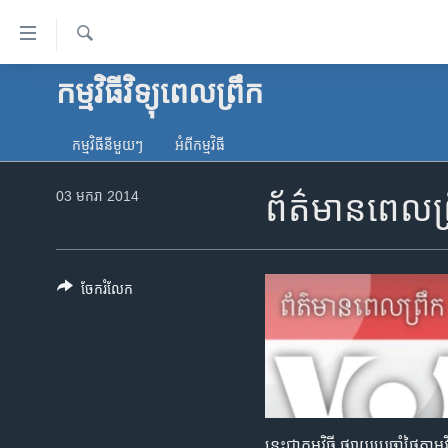
ភ្ជាប់​
ទៅ​
គេហទំព័រ​
ស្វែង​
កម្មវិធីវិទ្យុពេលព្រឹក
កម្ពុជា
រក
ទាក់ទង
អន្តរជាតិ
រំលង​
កម្មវិធី​នីមួយៗ
អំពី​កម្មវិធី​
និង​
អាមេរិក
ចូល​
03 មករា 2014
ព័ត៌មានពេលព
ចិន
ទៅ​​
ទំព័រ​
ហេឡូវីអូអេ
ព័ត៌មាន​​
កម្ពុជាច្នៃប្រតិដ្ឋ
តែ​
ចែករំលែក
ម្តង
ព្រឹត្តិការណ៍ព័ត៌មាន
រំលង​
ទូរទស្សន៍ / វីដេអូ​
និង​
ចូល​
វិទ្យុ / ផតខាសថ៍
ទៅ​
កម្មវិធីទាំងអស់
ទំព័រ​
នេះជាកម្មវិធី ផ្សាយប្រចាំថ្ងៃ