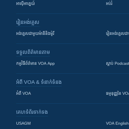
អាស៊ីអាគ្នេយ៍
អប់រំ
រៀន​​អង់គ្លេស
អង់គ្លេស​ជាមួយ​ម៉ានី​និង​ម៉ូរី
រៀន​​​​​​អង់គ្លេ
ទទួល​ព័ត៌មាន​តាម
កម្មវិធី​ព័ត៌មាន VOA App
ស្តាប់ Podcas
អំពី​ VOA & ទំនាក់ទំនង
អំពី​ VOA
ធម្មនុញ្ញ​នៃ V
គេហទំព័រ​​ទាក់ទង
USAGM
VOA English