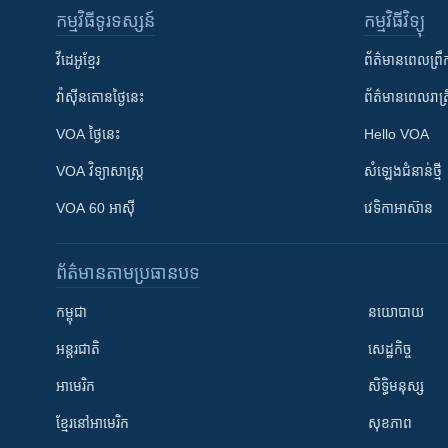
កម្មវិធី​ទូរទស្សន៍
កម្មវិធី​វិទ្យុ
វីដេអូ​ខ្មែរ
ព័ត៌មាន​ពេល​ព្រឹ
វ៉ាស៊ីនតោន​ថ្ងៃ​នេះ
ព័ត៌មាន​​ពេល​រាត្រ
VOA ថ្ងៃនេះ
Hello VOA
VOA ​វិទ្យាសាស្ត្រ
សំឡេង​ជំនាន់​ថ្មី
VOA 60 អាស៊ី
វេទិកា​អាស៊ាន
ព័ត៌មាន​តាមប្រធានបទ​
កម្ពុជា
នយោបាយ
អន្តរជាតិ
សេដ្ឋកិច្ច
អាមេរិក
សិទ្ធិមនុស្ស
ខ្មែរ​នៅអាមេរិក
សុខភាព