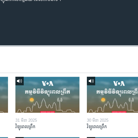
31 មីនា 2025
30 មីនា 2025
វិទ្យុពេលព្រឹក
វិទ្យុពេលព្រឹក