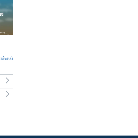
ូ​ទាំង​អស់