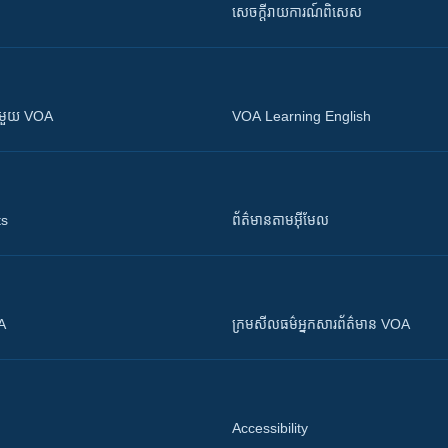
សេចក្តីរាយការណ៍ពិសេស
ស​​ជាមួយ VOA
VOA Learning English
ts
ព័ត៌មាន​តាម​អ៊ីមែល
OA
ក្រម​​​សីលធម៌​​​អ្នក​​​សារព័ត៌មាន VOA
Accessibility