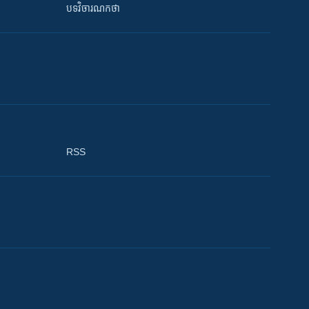
បទវិចារណកថា
RSS