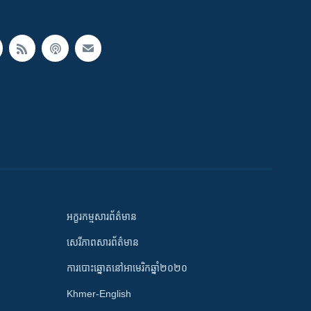
អក្ខរកម្មសារព័ត៌មាន
សេរីភាពសារព័ត៌មាន
ការបោះឆ្នោតនៅអាមេរិកឆ្នាំ២០២០
Khmer-English