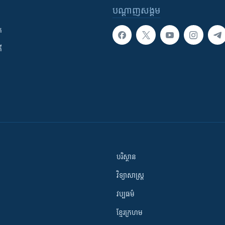
បណ្តាញ​សង្គម
ក
ី
បរិស្ថាន
វិទ្យាសាស្រ្ត
វប្បធម៌
ខ្មែរក្រហម