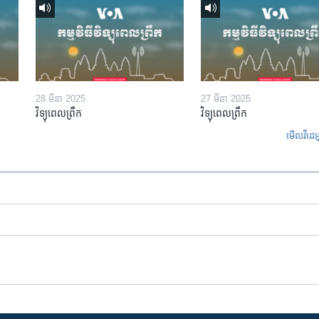
28 មីនា 2025
27 មីនា 2025
វិទ្យុពេលព្រឹក
វិទ្យុពេលព្រឹក
មើល​វីដេអ