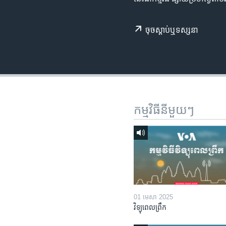
រចនា
សម្ព័ន្ធ​
រំលង​
ចុច​​ស្តាប់​ឬ​ទស្សនា
និង​
ចូល​
ទៅ​
កាន់​
ទំព័រ​
ស្វែង​
កម្មវិធី​នីមួយៗ
រក
01 មេសា 2025
វិទ្យុពេលព្រឹក