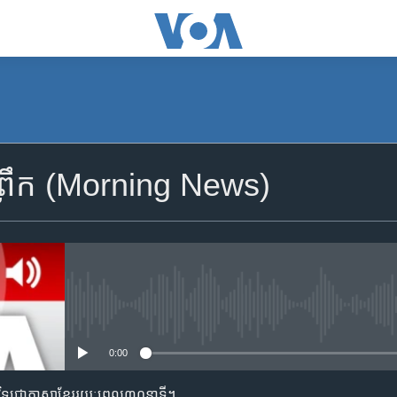
SUBSCRIBE
្រឹក (Morning News)
Apple Podcasts
YouTube Music
Spotify
No media source currently availa
0:00
ទទួល​​​សេវា​​​ Podcast
តាមវិទ្យុជាភាសាខ្មែររយៈពេល៣០នាទី។