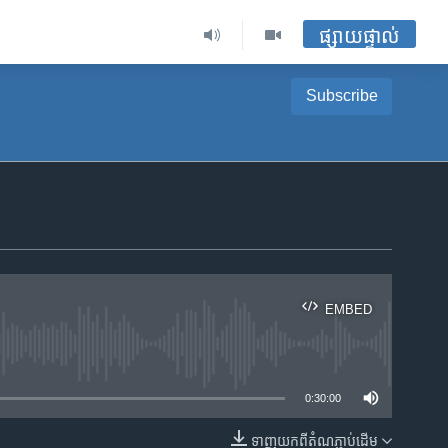
ផ្សាយផ្ទាល់
Subscribe
EMBED
ble
0:30:00
ទាញ​យក​ពី​តំណភ្ជាប់​ដើម