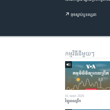
រចនា
សម្ព័ន្ធ​
រំលង​
ចុច​​ស្តាប់​ឬ​ទស្សនា
និង​
ចូល​
ទៅ​
កាន់​
ទំព័រ​
ស្វែង​
កម្មវិធី​នីមួយៗ
រក
01 មេសា 2025
វិទ្យុពេលព្រឹក