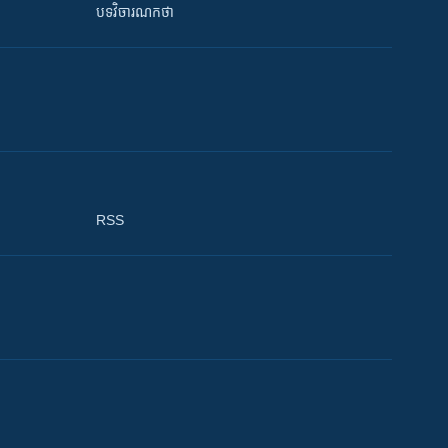
បទវិចារណកថា
RSS