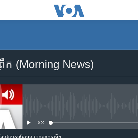
SUBSCRIBE
្រឹក (Morning News)
Apple Podcasts
YouTube Music
Spotify
No media source currently availa
0:00
ទទួល​​​សេវា​​​ Podcast
តាមវិទ្យុជាភាសាខ្មែររយៈពេល៣០នាទី។