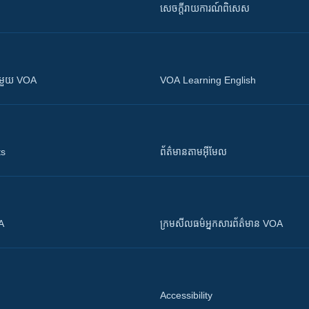
សេចក្តីរាយការណ៍ពិសេស
ស​​ជាមួយ VOA
VOA Learning English
ts
ព័ត៌មាន​តាម​អ៊ីមែល
OA
ក្រម​​​សីលធម៌​​​អ្នក​​​សារព័ត៌មាន VOA
Accessibility