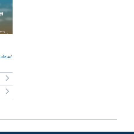
ូ​ទាំង​អស់