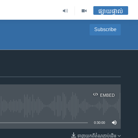
ផ្សាយផ្ទាល់
Subscribe
EMBED
ble
0:30:00
ទាញ​យក​ពី​តំណភ្ជាប់​ដើម