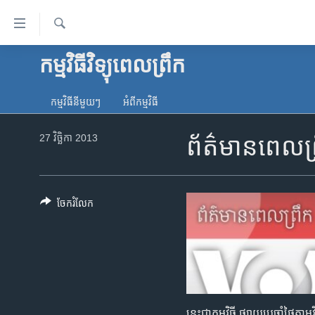
ភ្ជាប់​
ទៅ​
គេហទំព័រ​
ស្វែង​
កម្មវិធីវិទ្យុពេលព្រឹក
កម្ពុជា
រក
ទាក់ទង
អន្តរជាតិ
រំលង​
កម្មវិធី​នីមួយៗ
អំពី​កម្មវិធី​
និង​
អាមេរិក
ចូល​
27 វិច្ឆិកា 2013
ព័ត៌មានពេលព
ចិន
ទៅ​​
ទំព័រ​
ហេឡូវីអូអេ
ព័ត៌មាន​​
កម្ពុជាច្នៃប្រតិដ្ឋ
តែ​
ចែករំលែក
ម្តង
ព្រឹត្តិការណ៍ព័ត៌មាន
រំលង​
ទូរទស្សន៍ / វីដេអូ​
និង​
ចូល​
វិទ្យុ / ផតខាសថ៍
ទៅ​
កម្មវិធីទាំងអស់
ទំព័រ​
នេះជាកម្មវិធី ផ្សាយប្រចាំថ្ងៃ