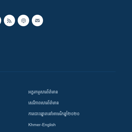
អក្ខរកម្មសារព័ត៌មាន
សេរីភាពសារព័ត៌មាន
ការបោះឆ្នោតនៅអាមេរិកឆ្នាំ២០២០
Khmer-English