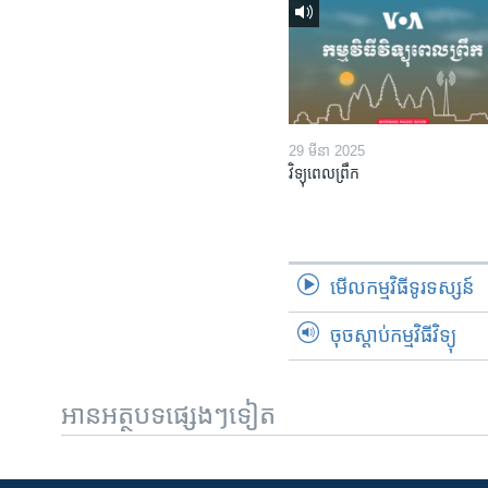
29 មីនា 2025
វិទ្យុពេលព្រឹក
មើល​កម្មវិធី​ទូរទស្សន៍
ចុចស្តាប់កម្មវិធីវិទ្យុ
អានអត្ថបទផ្សេងៗទៀត