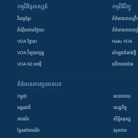
កម្មវិធី​ទូរទស្សន៍
កម្មវិធី​វិទ្យុ
វីដេអូ​ខ្មែរ
ព័ត៌មាន​ពេល​ព្រឹ
វ៉ាស៊ីនតោន​ថ្ងៃ​នេះ
ព័ត៌មាន​​ពេល​រាត្រ
VOA ថ្ងៃនេះ
Hello VOA
VOA ​វិទ្យាសាស្ត្រ
សំឡេង​ជំនាន់​ថ្មី
VOA 60 អាស៊ី
វេទិកា​អាស៊ាន
ព័ត៌មាន​តាមប្រធានបទ​
កម្ពុជា
នយោបាយ
អន្តរជាតិ
សេដ្ឋកិច្ច
អាមេរិក
សិទ្ធិមនុស្ស
ខ្មែរ​នៅអាមេរិក
សុខភាព