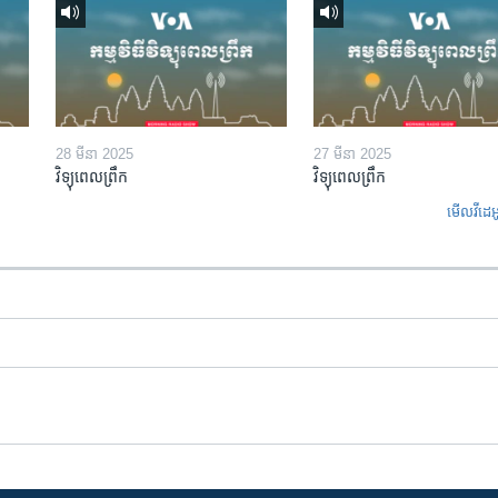
28 មីនា 2025
27 មីនា 2025
វិទ្យុពេលព្រឹក
វិទ្យុពេលព្រឹក
មើល​វីដេអ