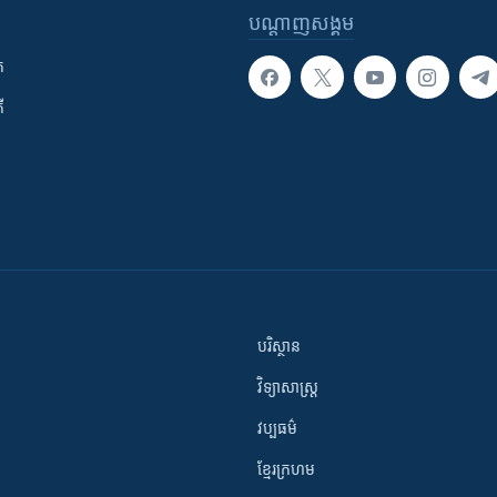
បណ្តាញ​សង្គម
ក
ី
បរិស្ថាន
វិទ្យាសាស្រ្ត
វប្បធម៌
ខ្មែរក្រហម