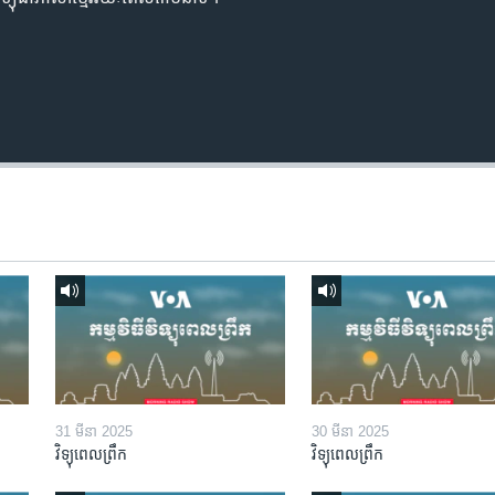
31 មីនា 2025
30 មីនា 2025
វិទ្យុពេលព្រឹក
វិទ្យុពេលព្រឹក