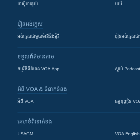
អាស៊ីអាគ្នេយ៍
អប់រំ
រៀន​​អង់គ្លេស
អង់គ្លេស​ជាមួយ​ម៉ានី​និង​ម៉ូរី
រៀន​​​​​​អង់គ្លេ
ទទួល​ព័ត៌មាន​តាម
កម្មវិធី​ព័ត៌មាន VOA App
ស្តាប់ Podcas
អំពី​ VOA & ទំនាក់ទំនង
អំពី​ VOA
ធម្មនុញ្ញ​នៃ V
គេហទំព័រ​​ទាក់ទង
USAGM
VOA English