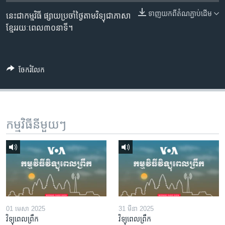
រចនា
សម្ព័ន្ធ​
ទាញ​យក​ពី​តំណភ្ជាប់​ដើម
នេះជាកម្មវិធី ផ្សាយប្រចាំថ្ងៃតាមវិទ្យុជាភាសា
Khmer English
រំលង​
ខ្មែររយៈពេល៣០នាទី។
និង​
បណ្តាញ​សង្គម
ចូល​
ទៅ​
ចែករំលែក
កាន់​
ទំព័រ​
ភាសា
ស្វែង​
រក
កម្មវិធី​នីមួយៗ
01 មេសា 2025
31 មីនា 2025
វិទ្យុពេលព្រឹក
វិទ្យុពេលព្រឹក