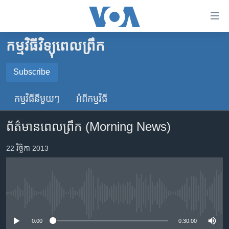
ភ្ជាប់​
ទៅ​
គេហទំព័រ​
កម្មវិធីវិទ្យុពេលព្រឹក
កម្ពុជា
ទាក់ទង
រំលង​
អន្តរជាតិ
Subscribe
និង​
SUBSCRIBE
អាមេរិក
ចូល​
កម្មវិធី​នីមួយៗ
អំពី​កម្មវិធី​
ទៅ​​
ចិន
YouTube Music
ទំព័រ​
ព័ត៌មានពេលព្រឹក (Morning News)
ហេឡូវីអូអេ
ព័ត៌មាន​​
តែ​
កម្ពុជាច្នៃប្រតិដ្ឋ
22 វិច្ឆិកា 2013
Spotify
ម្តង
ព្រឹត្តិការណ៍ព័ត៌មាន
រំលង​
ទទួល​​​សេវា​​​ Podcast
និង​
ទូរទស្សន៍ / វីដេអូ​
ចូល​
No media source currently available
វិទ្យុ / ផតខាសថ៍
ទៅ​
ទំព័រ​
កម្មវិធីទាំងអស់
0:00
0:30:00