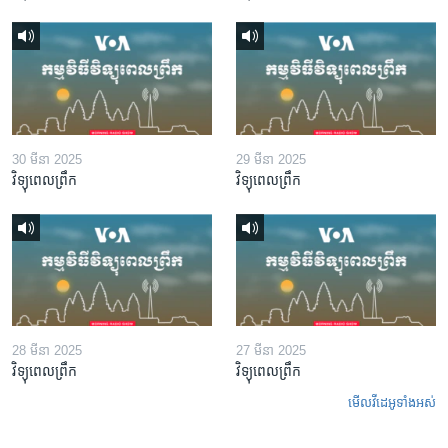
30 មីនា 2025
29 មីនា 2025
វិទ្យុពេលព្រឹក
វិទ្យុពេលព្រឹក
28 មីនា 2025
27 មីនា 2025
វិទ្យុពេលព្រឹក
វិទ្យុពេលព្រឹក
មើល​វីដេអូ​ទាំង​អស់