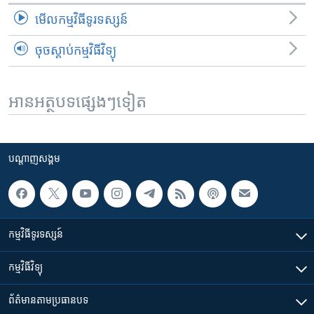
មើល​កម្មវិធី​ទូរទស្សន៍
ចុចស្តាប់កម្មវិធីវិទ្យុ
អានអត្ថបទផ្សេងៗទៀត
បណ្តាញ​សង្គម
កម្មវិធី​ទូរទស្សន៍
កម្មវិធី​វិទ្យុ
ព័ត៌មាន​តាមប្រធានបទ​