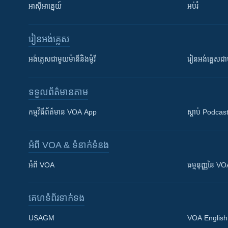
អាស៊ីអាគ្នេយ៍
អប់រំ
រៀន​​អង់គ្លេស
អង់គ្លេស​ជាមួយ​ម៉ានី​និង​ម៉ូរី
រៀន​​​​​​អង់គ្លេ
ទទួល​ព័ត៌មាន​តាម
កម្មវិធី​ព័ត៌មាន VOA App
ស្តាប់ Podcas
អំពី​ VOA & ទំនាក់ទំនង
អំពី​ VOA
ធម្មនុញ្ញ​នៃ V
គេហទំព័រ​​ទាក់ទង
USAGM
VOA English