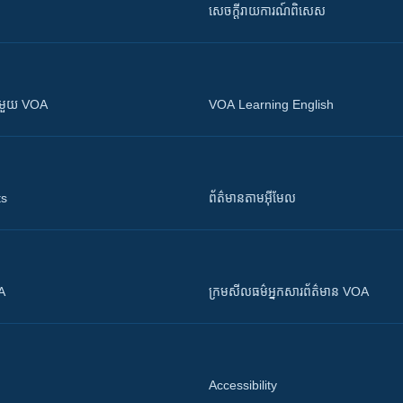
សេចក្តីរាយការណ៍ពិសេស
ស​​ជាមួយ VOA
VOA Learning English
ts
ព័ត៌មាន​តាម​អ៊ីមែល
OA
ក្រម​​​សីលធម៌​​​អ្នក​​​សារព័ត៌មាន VOA
Accessibility