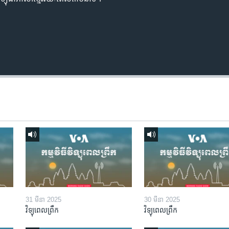
31 មីនា 2025
30 មីនា 2025
វិទ្យុពេលព្រឹក
វិទ្យុពេលព្រឹក