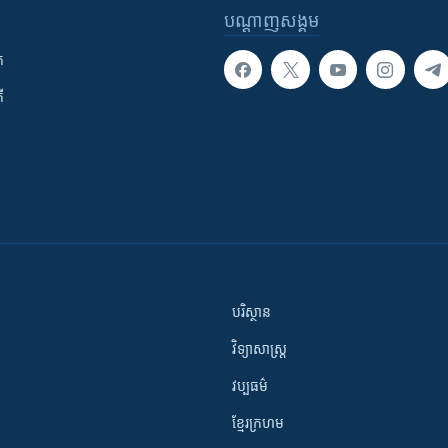
បណ្តាញ​សង្គម
ក
ី
បរិស្ថាន
វិទ្យាសាស្រ្ត
វប្បធម៌
ខ្មែរក្រហម