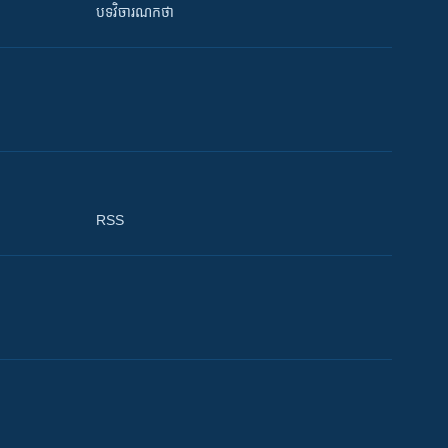
បទវិចារណកថា
RSS