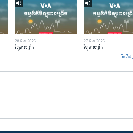
28 មីនា 2025
27 មីនា 2025
វិទ្យុពេលព្រឹក
វិទ្យុពេលព្រឹក
មើល​វីដេអ