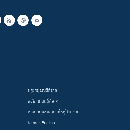
អក្ខរកម្មសារព័ត៌មាន
សេរីភាពសារព័ត៌មាន
ការបោះឆ្នោតនៅអាមេរិកឆ្នាំ២០២០
Khmer-English