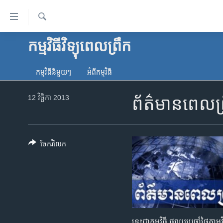
ភ្ជាប់​
ទៅ​
គេហទំព័រ​
ស្វែង​
កម្មវិធីវិទ្យុពេលព្រឹក
កម្ពុជា
រក
ទាក់ទង
អន្តរជាតិ
រំលង​
កម្មវិធី​នីមួយៗ
អំពី​កម្មវិធី​
និង​
អាមេរិក
ចូល​
12 វិច្ឆិកា 2013
ព័ត៌មានពេលព
ចិន
ទៅ​​
ទំព័រ​
ហេឡូវីអូអេ
ព័ត៌មាន​​
កម្ពុជាច្នៃប្រតិដ្ឋ
តែ​
ចែករំលែក
ម្តង
ព្រឹត្តិការណ៍ព័ត៌មាន
រំលង​
ទូរទស្សន៍ / វីដេអូ​
និង​
ចូល​
វិទ្យុ / ផតខាសថ៍
ទៅ​
កម្មវិធីទាំងអស់
ទំព័រ​
នេះជាកម្មវិធី ផ្សាយប្រចាំថ្ងៃ