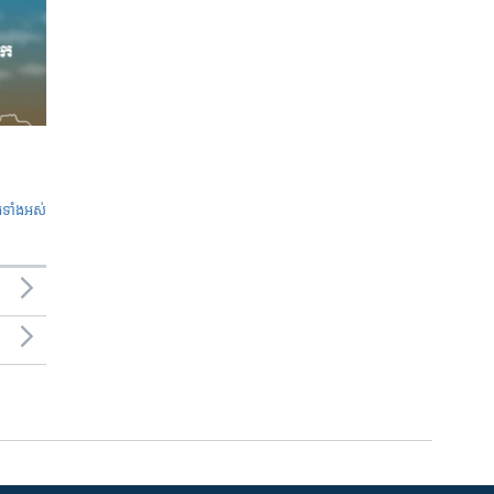
ូ​ទាំង​អស់