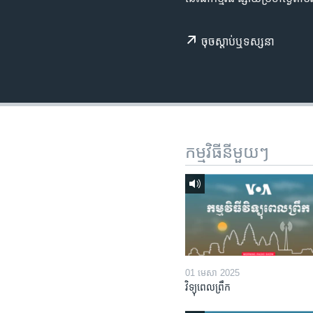
រចនា
សម្ព័ន្ធ​
រំលង​
ចុច​​ស្តាប់​ឬ​ទស្សនា
និង​
ចូល​
ទៅ​
កាន់​
ទំព័រ​
ស្វែង​
កម្មវិធី​នីមួយៗ
រក
01 មេសា 2025
វិទ្យុពេលព្រឹក