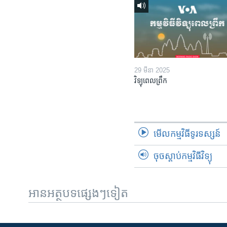
29 មីនា 2025
វិទ្យុពេលព្រឹក
មើល​កម្មវិធី​ទូរទស្សន៍
ចុចស្តាប់កម្មវិធីវិទ្យុ
អានអត្ថបទផ្សេងៗទៀត