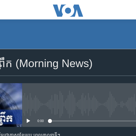
SUBSCRIBE
្រឹក (Morning News)
Apple Podcasts
YouTube Music
Spotify
No media source currently availa
0:00
ទទួល​​​សេវា​​​ Podcast
តាមវិទ្យុជាភាសាខ្មែររយៈពេល៣០នាទី។