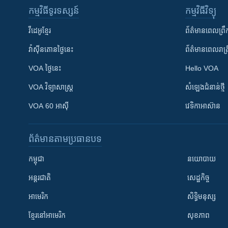
កម្មវិធី​ទូរទស្សន៍
កម្មវិធី​វិទ្យុ
វីដេអូ​ខ្មែរ
ព័ត៌មាន​ពេល​ព្រឹ
វ៉ាស៊ីនតោន​ថ្ងៃ​នេះ
ព័ត៌មាន​​ពេល​រាត្រ
VOA ថ្ងៃនេះ
Hello VOA
VOA ​វិទ្យាសាស្ត្រ
សំឡេង​ជំនាន់​ថ្មី
VOA 60 អាស៊ី
វេទិកា​អាស៊ាន
ព័ត៌មាន​តាមប្រធានបទ​
កម្ពុជា
នយោបាយ
អន្តរជាតិ
សេដ្ឋកិច្ច
អាមេរិក
សិទ្ធិមនុស្ស
ខ្មែរ​នៅអាមេរិក
សុខភាព