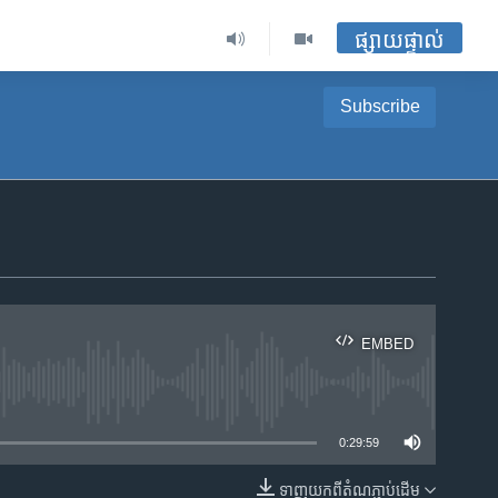
ផ្សាយផ្ទាល់
Subscribe
EMBED
ble
0:29:59
ទាញ​យក​ពី​តំណភ្ជាប់​ដើម