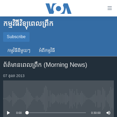
ភ្ជាប់​
ទៅ​
គេហទំព័រ​
កម្មវិធីវិទ្យុពេលព្រឹក
កម្ពុជា
ទាក់ទង
រំលង​
អន្តរជាតិ
Subscribe
និង​
SUBSCRIBE
អាមេរិក
ចូល​
កម្មវិធី​នីមួយៗ
អំពី​កម្មវិធី​
ទៅ​​
ចិន
YouTube Music
ទំព័រ​
ព័ត៌មានពេលព្រឹក (Morning News)
ហេឡូវីអូអេ
ព័ត៌មាន​​
តែ​
កម្ពុជាច្នៃប្រតិដ្ឋ
07 តុលា 2013
Spotify
ម្តង
ព្រឹត្តិការណ៍ព័ត៌មាន
រំលង​
ទទួល​​​សេវា​​​ Podcast
និង​
ទូរទស្សន៍ / វីដេអូ​
ចូល​
No media source currently available
វិទ្យុ / ផតខាសថ៍
ទៅ​
ទំព័រ​
កម្មវិធីទាំងអស់
0:00
0:30:00