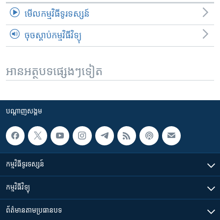
មើល​កម្មវិធី​ទូរទស្សន៍
ចុចស្តាប់កម្មវិធីវិទ្យុ
អានអត្ថបទផ្សេងៗទៀត
បណ្តាញ​សង្គម
កម្មវិធី​ទូរទស្សន៍
កម្មវិធី​វិទ្យុ
ព័ត៌មាន​តាមប្រធានបទ​