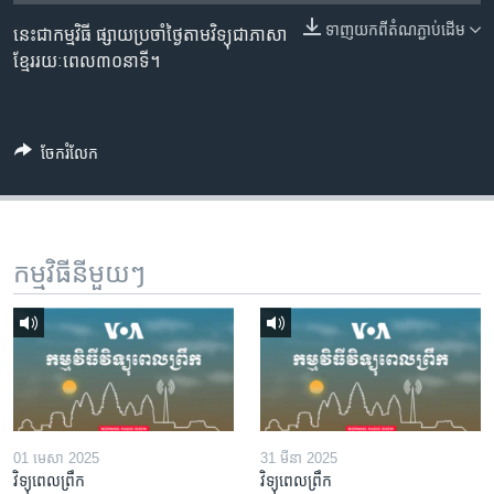
រចនា
សម្ព័ន្ធ​
ទាញ​យក​ពី​តំណភ្ជាប់​ដើម
នេះជាកម្មវិធី ផ្សាយប្រចាំថ្ងៃតាមវិទ្យុជាភាសា
Khmer English
រំលង​
ខ្មែររយៈពេល៣០នាទី។
និង​
បណ្តាញ​សង្គម
ចូល​
ទៅ​
ចែករំលែក
កាន់​
ទំព័រ​
ភាសា
ស្វែង​
រក
កម្មវិធី​នីមួយៗ
01 មេសា 2025
31 មីនា 2025
វិទ្យុពេលព្រឹក
វិទ្យុពេលព្រឹក