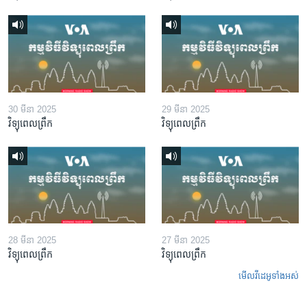
30 មីនា 2025
29 មីនា 2025
វិទ្យុពេលព្រឹក
វិទ្យុពេលព្រឹក
28 មីនា 2025
27 មីនា 2025
វិទ្យុពេលព្រឹក
វិទ្យុពេលព្រឹក
មើល​វីដេអូ​ទាំង​អស់