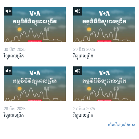
30 មីនា 2025
29 មីនា 2025
វិទ្យុពេលព្រឹក
វិទ្យុពេលព្រឹក
28 មីនា 2025
27 មីនា 2025
វិទ្យុពេលព្រឹក
វិទ្យុពេលព្រឹក
មើល​វីដេអូ​ទាំង​អស់