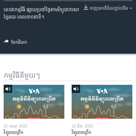
រចនា
សម្ព័ន្ធ​
ទាញ​យក​ពី​តំណភ្ជាប់​ដើម
នេះជាកម្មវិធី ផ្សាយប្រចាំថ្ងៃតាមវិទ្យុជាភាសា
Khmer English
រំលង​
ខ្មែររយៈពេល៣០នាទី។
និង​
បណ្តាញ​សង្គម
ចូល​
ទៅ​
ចែករំលែក
កាន់​
ទំព័រ​
ភាសា
ស្វែង​
រក
កម្មវិធី​នីមួយៗ
01 មេសា 2025
31 មីនា 2025
វិទ្យុពេលព្រឹក
វិទ្យុពេលព្រឹក