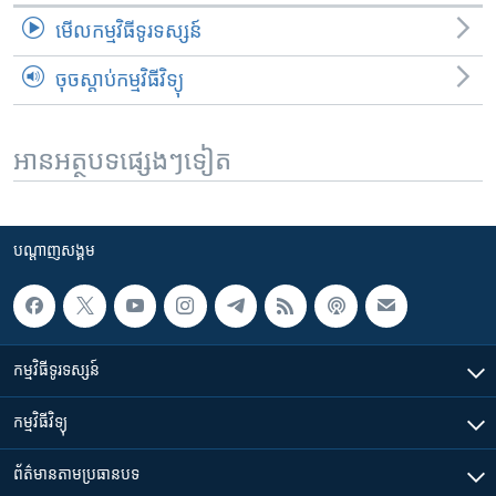
មើល​កម្មវិធី​ទូរទស្សន៍
ចុចស្តាប់កម្មវិធីវិទ្យុ
អានអត្ថបទផ្សេងៗទៀត
បណ្តាញ​សង្គម
កម្មវិធី​ទូរទស្សន៍
កម្មវិធី​វិទ្យុ
ព័ត៌មាន​តាមប្រធានបទ​