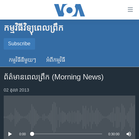
ភ្ជាប់​
ទៅ​
គេហទំព័រ​
កម្មវិធីវិទ្យុពេលព្រឹក
កម្ពុជា
ទាក់ទង
រំលង​
អន្តរជាតិ
Subscribe
និង​
SUBSCRIBE
អាមេរិក
ចូល​
កម្មវិធី​នីមួយៗ
អំពី​កម្មវិធី​
ទៅ​​
ចិន
YouTube Music
ទំព័រ​
ព័ត៌មានពេលព្រឹក (Morning News)
ហេឡូវីអូអេ
ព័ត៌មាន​​
តែ​
កម្ពុជាច្នៃប្រតិដ្ឋ
02 តុលា 2013
Spotify
ម្តង
ព្រឹត្តិការណ៍ព័ត៌មាន
រំលង​
ទទួល​​​សេវា​​​ Podcast
និង​
ទូរទស្សន៍ / វីដេអូ​
ចូល​
No media source currently available
វិទ្យុ / ផតខាសថ៍
ទៅ​
ទំព័រ​
កម្មវិធីទាំងអស់
0:00
0:30:00