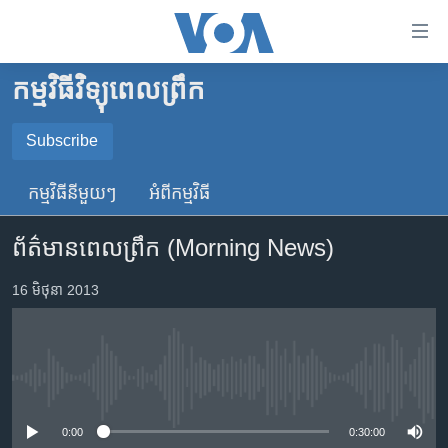
ភ្ជាប់​
ទៅ​
គេហទំព័រ​
កម្មវិធីវិទ្យុពេលព្រឹក
កម្ពុជា
ទាក់ទង
រំលង​
អន្តរជាតិ
Subscribe
និង​
SUBSCRIBE
អាមេរិក
ចូល​
កម្មវិធី​នីមួយៗ
អំពី​កម្មវិធី​
ទៅ​​
ចិន
YouTube Music
ទំព័រ​
ព័ត៌មានពេលព្រឹក (Morning News)
ហេឡូវីអូអេ
ព័ត៌មាន​​
តែ​
កម្ពុជាច្នៃប្រតិដ្ឋ
16 មិថុនា 2013
Spotify
ម្តង
ព្រឹត្តិការណ៍ព័ត៌មាន
រំលង​
ទទួល​​​សេវា​​​ Podcast
និង​
ទូរទស្សន៍ / វីដេអូ​
ចូល​
No media source currently available
វិទ្យុ / ផតខាសថ៍
ទៅ​
ទំព័រ​
កម្មវិធីទាំងអស់
0:00
0:30:00