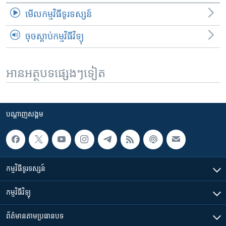
មើល​កម្មវិធី​ទូរទស្សន៍
ចុចស្តាប់កម្មវិធីវិទ្យុ
អានអត្ថបទផ្សេងៗទៀត
បណ្តាញ​សង្គម
កម្មវិធី​ទូរទស្សន៍
កម្មវិធី​វិទ្យុ
ព័ត៌មាន​តាមប្រធានបទ​