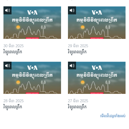
30 មីនា 2025
29 មីនា 2025
វិទ្យុពេលព្រឹក
វិទ្យុពេលព្រឹក
28 មីនា 2025
27 មីនា 2025
វិទ្យុពេលព្រឹក
វិទ្យុពេលព្រឹក
មើល​វីដេអូ​ទាំង​អស់