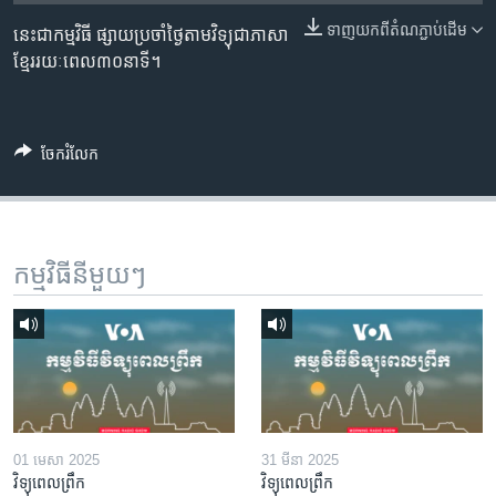
រចនា
សម្ព័ន្ធ​
ទាញ​យក​ពី​តំណភ្ជាប់​ដើម
នេះជាកម្មវិធី ផ្សាយប្រចាំថ្ងៃតាមវិទ្យុជាភាសា
Khmer English
រំលង​
ខ្មែររយៈពេល៣០នាទី។
និង​
បណ្តាញ​សង្គម
ចូល​
ទៅ​
ចែករំលែក
កាន់​
ទំព័រ​
ភាសា
ស្វែង​
រក
កម្មវិធី​នីមួយៗ
01 មេសា 2025
31 មីនា 2025
វិទ្យុពេលព្រឹក
វិទ្យុពេលព្រឹក