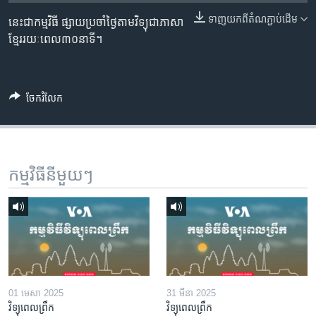
រចនា
សម្ព័ន្ធ​
ទាញ​យក​ពី​តំណភ្ជាប់​ដើម
នេះជាកម្មវិធី ផ្សាយប្រចាំថ្ងៃតាមវិទ្យុជាភាសា
Khmer English
រំលង​
ខ្មែររយៈពេល៣០នាទី។
និង​
បណ្តាញ​សង្គម
ចូល​
ទៅ​
ចែករំលែក
កាន់​
ទំព័រ​
ភាសា
ស្វែង​
រក
កម្មវិធី​នីមួយៗ
01 មេសា 2025
31 មីនា 2025
វិទ្យុពេលព្រឹក
វិទ្យុពេលព្រឹក