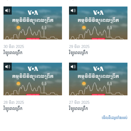
30 មីនា 2025
29 មីនា 2025
វិទ្យុពេលព្រឹក
វិទ្យុពេលព្រឹក
28 មីនា 2025
27 មីនា 2025
វិទ្យុពេលព្រឹក
វិទ្យុពេលព្រឹក
មើល​វីដេអូ​ទាំង​អស់