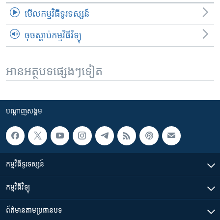
មើល​កម្មវិធី​ទូរទស្សន៍
ចុចស្តាប់កម្មវិធីវិទ្យុ
អានអត្ថបទផ្សេងៗទៀត
បណ្តាញ​សង្គម
កម្មវិធី​ទូរទស្សន៍
កម្មវិធី​វិទ្យុ
ព័ត៌មាន​តាមប្រធានបទ​