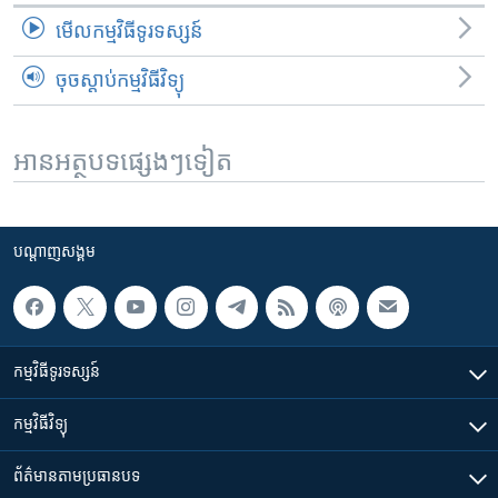
មើល​កម្មវិធី​ទូរទស្សន៍
ចុចស្តាប់កម្មវិធីវិទ្យុ
អានអត្ថបទផ្សេងៗទៀត
បណ្តាញ​សង្គម
កម្មវិធី​ទូរទស្សន៍
កម្មវិធី​វិទ្យុ
ព័ត៌មាន​តាមប្រធានបទ​