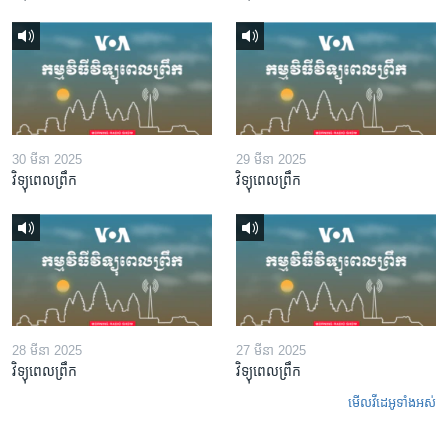
30 មីនា 2025
29 មីនា 2025
វិទ្យុពេលព្រឹក
វិទ្យុពេលព្រឹក
28 មីនា 2025
27 មីនា 2025
វិទ្យុពេលព្រឹក
វិទ្យុពេលព្រឹក
មើល​វីដេអូ​ទាំង​អស់