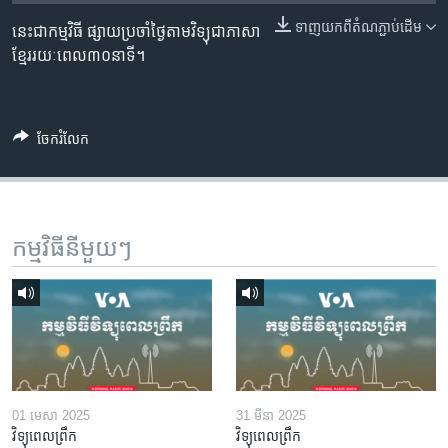
រចនា
សម្ព័ន្ធ​
ទាញ​យក​ពី​តំណភ្ជាប់​ដើម
នេះជាកម្មវិធី ផ្សាយប្រចាំថ្ងៃតាមវិទ្យុជាភាសា
Khmer English
រំលង​
ខ្មែររយៈពេល៣០នាទី។
និង​
បណ្តាញ​សង្គម
ចូល​
ទៅ​
ចែករំលែក
កាន់​
ទំព័រ​
ភាសា
ស្វែង​
រក
កម្មវិធី​នីមួយៗ
01 មេសា 2025
31 មីនា 2025
វិទ្យុពេលព្រឹក
វិទ្យុពេលព្រឹក