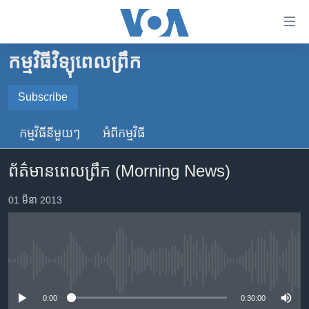
ភ្ជាប់​
ទៅ​
គេហទំព័រ​
កម្មវិធីវិទ្យុពេលព្រឹក
កម្ពុជា
ទាក់ទង
រំលង​
អន្តរជាតិ
Subscribe
និង​
SUBSCRIBE
អាមេរិក
ចូល​
កម្មវិធី​នីមួយៗ
អំពី​កម្មវិធី​
ទៅ​​
ចិន
YouTube Music
ទំព័រ​
ព័ត៌មានពេលព្រឹក (Morning News)
ហេឡូវីអូអេ
ព័ត៌មាន​​
តែ​
កម្ពុជាច្នៃប្រតិដ្ឋ
01 មីនា 2013
Spotify
ម្តង
ព្រឹត្តិការណ៍ព័ត៌មាន
រំលង​
ទទួល​​​សេវា​​​ Podcast
និង​
ទូរទស្សន៍ / វីដេអូ​
ចូល​
No media source currently available
វិទ្យុ / ផតខាសថ៍
ទៅ​
ទំព័រ​
កម្មវិធីទាំងអស់
0:00
0:30:00