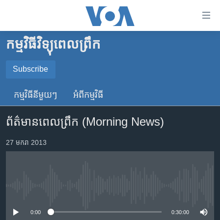
ភ្ជាប់​
ទៅ​
គេហទំព័រ​
កម្មវិធីវិទ្យុពេលព្រឹក
កម្ពុជា
ទាក់ទង
រំលង​
អន្តរជាតិ
Subscribe
និង​
SUBSCRIBE
អាមេរិក
ចូល​
កម្មវិធី​នីមួយៗ
អំពី​កម្មវិធី​
ទៅ​​
ចិន
YouTube Music
ទំព័រ​
ព័ត៌មានពេលព្រឹក (Morning News)
ហេឡូវីអូអេ
ព័ត៌មាន​​
តែ​
កម្ពុជាច្នៃប្រតិដ្ឋ
27 មករា 2013
Spotify
ម្តង
ព្រឹត្តិការណ៍ព័ត៌មាន
រំលង​
ទទួល​​​សេវា​​​ Podcast
និង​
ទូរទស្សន៍ / វីដេអូ​
ចូល​
No media source currently available
វិទ្យុ / ផតខាសថ៍
ទៅ​
ទំព័រ​
កម្មវិធីទាំងអស់
0:00
0:30:00