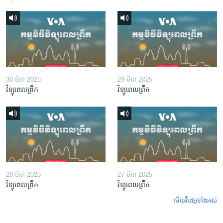
30 មីនា 2025
29 មីនា 2025
វិទ្យុពេលព្រឹក
វិទ្យុពេលព្រឹក
28 មីនា 2025
27 មីនា 2025
វិទ្យុពេលព្រឹក
វិទ្យុពេលព្រឹក
មើល​វីដេអូ​ទាំង​អស់