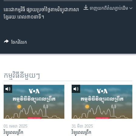
រចនា
សម្ព័ន្ធ​
ទាញ​យក​ពី​តំណភ្ជាប់​ដើម
នេះជាកម្មវិធី ផ្សាយប្រចាំថ្ងៃតាមវិទ្យុជាភាសា
Khmer English
រំលង​
ខ្មែររយៈពេល៣០នាទី។
និង​
បណ្តាញ​សង្គម
ចូល​
ទៅ​
ចែករំលែក
កាន់​
ទំព័រ​
ភាសា
ស្វែង​
រក
កម្មវិធី​នីមួយៗ
01 មេសា 2025
31 មីនា 2025
វិទ្យុពេលព្រឹក
វិទ្យុពេលព្រឹក