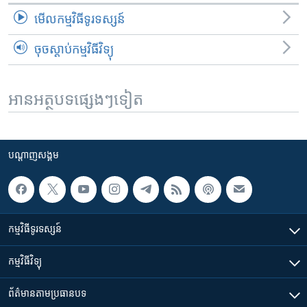
មើល​កម្មវិធី​ទូរទស្សន៍
ចុចស្តាប់កម្មវិធីវិទ្យុ
អានអត្ថបទផ្សេងៗទៀត
បណ្តាញ​សង្គម
កម្មវិធី​ទូរទស្សន៍
កម្មវិធី​វិទ្យុ
ព័ត៌មាន​តាមប្រធានបទ​