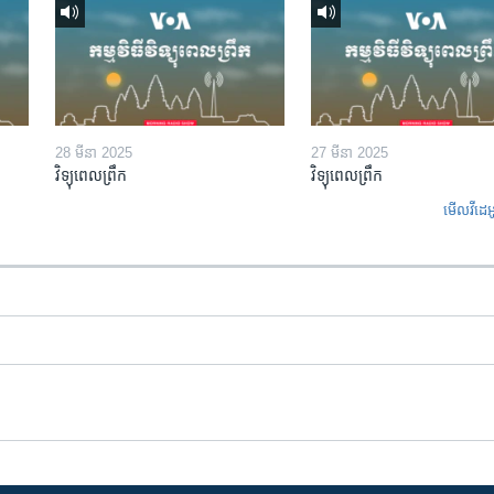
28 មីនា 2025
27 មីនា 2025
វិទ្យុពេលព្រឹក
វិទ្យុពេលព្រឹក
មើល​វីដេអ