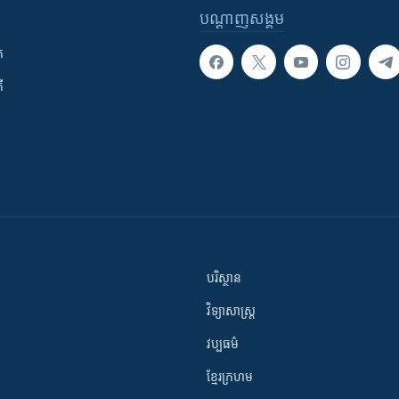
បណ្តាញ​សង្គម
ក
ី
បរិស្ថាន
វិទ្យាសាស្រ្ត
វប្បធម៌
ខ្មែរក្រហម