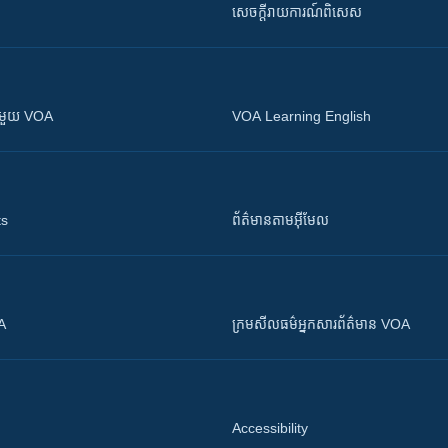
សេចក្តីរាយការណ៍ពិសេស
ស​​ជាមួយ VOA
VOA Learning English
ts
ព័ត៌មាន​តាម​អ៊ីមែល
OA
ក្រម​​​សីលធម៌​​​អ្នក​​​សារព័ត៌មាន VOA
Accessibility