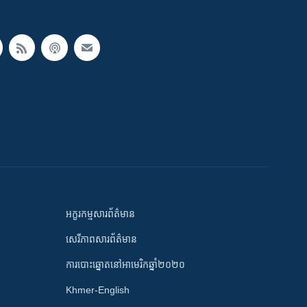
អក្ខរកម្មសារព័ត៌មាន
សេរីភាពសារព័ត៌មាន
ការបោះឆ្នោតនៅអាមេរិកឆ្នាំ២០២០
Khmer-English