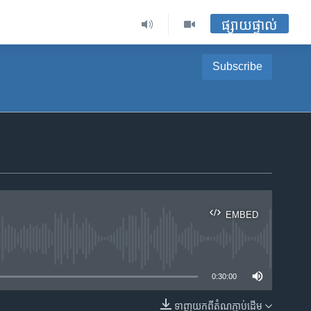
ផ្សាយផ្ទាល់
Subscribe
EMBED
ble
0:30:00
ទាញ​យក​ពី​តំណភ្ជាប់​ដើម