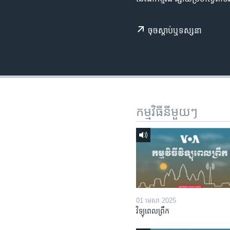
រចនា
សម្ព័ន្ធ​
រំលង​
ចុច​​ស្តាប់​ឬ​ទស្សនា
និង​
ចូល​
ទៅ​
កាន់​
ទំព័រ​
ស្វែង​
កម្មវិធី​នីមួយៗ
រក
01 មេសា 2025
វិទ្យុពេលព្រឹក