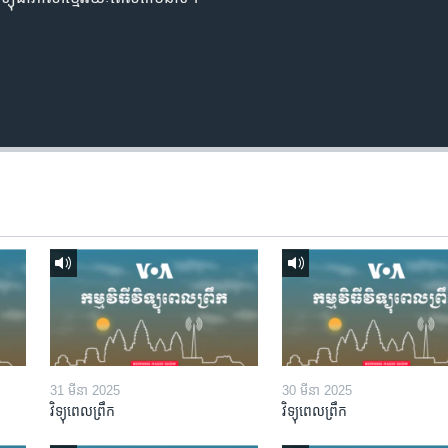
31 មីនា 2025
30 មីនា 2025
វិទ្យុពេលព្រឹក
វិទ្យុពេលព្រឹក