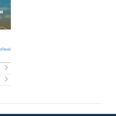
ូ​ទាំង​អស់