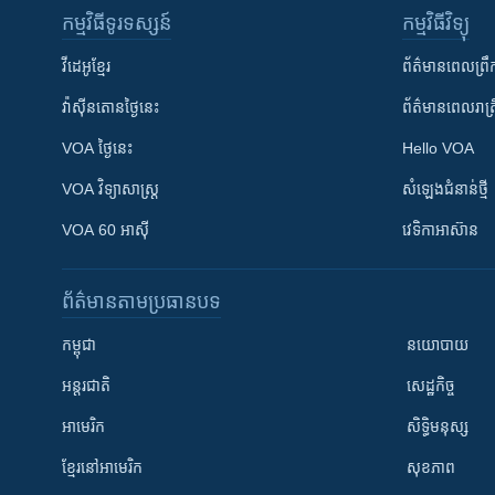
កម្មវិធី​ទូរទស្សន៍
កម្មវិធី​វិទ្យុ
វីដេអូ​ខ្មែរ
ព័ត៌មាន​ពេល​ព្រឹ
វ៉ាស៊ីនតោន​ថ្ងៃ​នេះ
ព័ត៌មាន​​ពេល​រាត្រ
VOA ថ្ងៃនេះ
Hello VOA
VOA ​វិទ្យាសាស្ត្រ
សំឡេង​ជំនាន់​ថ្មី
VOA 60 អាស៊ី
វេទិកា​អាស៊ាន
ព័ត៌មាន​តាមប្រធានបទ​
កម្ពុជា
នយោបាយ
អន្តរជាតិ
សេដ្ឋកិច្ច
អាមេរិក
សិទ្ធិមនុស្ស
ខ្មែរ​នៅអាមេរិក
សុខភាព