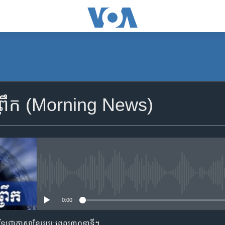
SUBSCRIBE
្រឹក (Morning News)
Apple Podcasts
YouTube Music
Spotify
No media source currently availa
0:00
ទទួល​​​សេវា​​​ Podcast
តាមវិទ្យុជាភាសាខ្មែររយៈពេល៣០នាទី។