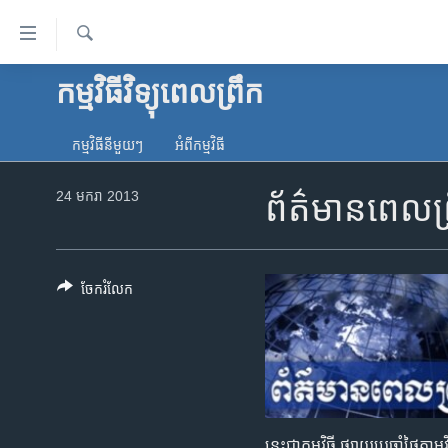
ភ្ជាប់​
ទៅ​
គេហទំព័រ​
ស្វែង​
កម្មវិធីវិទ្យុពេលព្រឹក
កម្ពុជា
រក
ទាក់ទង
អន្តរជាតិ
រំលង​
កម្មវិធី​នីមួយៗ
អំពី​កម្មវិធី​
និង​
អាមេរិក
ចូល​
24 មករា 2013
ព័ត៌មានពេលព
ចិន
ទៅ​​
ទំព័រ​
ហេឡូវីអូអេ
ព័ត៌មាន​​
កម្ពុជាច្នៃប្រតិដ្ឋ
តែ​
ចែករំលែក
ម្តង
ព្រឹត្តិការណ៍ព័ត៌មាន
រំលង​
ទូរទស្សន៍ / វីដេអូ​
និង​
ចូល​
វិទ្យុ / ផតខាសថ៍
ទៅ​
កម្មវិធីទាំងអស់
ទំព័រ​
នេះជាកម្មវិធី ផ្សាយប្រចាំថ្ងៃ