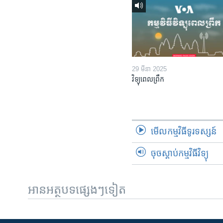
29 មីនា 2025
វិទ្យុពេលព្រឹក
មើល​កម្មវិធី​ទូរទស្សន៍
ចុចស្តាប់កម្មវិធីវិទ្យុ
អានអត្ថបទផ្សេងៗទៀត