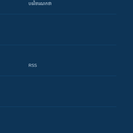
បទវិចារណកថា
RSS