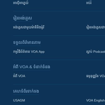
អាស៊ីអាគ្នេយ៍
អប់រំ
រៀន​​អង់គ្លេស
អង់គ្លេស​ជាមួយ​ម៉ានី​និង​ម៉ូរី
រៀន​​​​​​អង់គ្លេ
ទទួល​ព័ត៌មាន​តាម
កម្មវិធី​ព័ត៌មាន VOA App
ស្តាប់ Podcas
អំពី​ VOA & ទំនាក់ទំនង
អំពី​ VOA
ធម្មនុញ្ញ​នៃ V
គេហទំព័រ​​ទាក់ទង
USAGM
VOA English