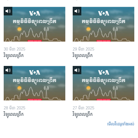
30 មីនា 2025
29 មីនា 2025
វិទ្យុពេលព្រឹក
វិទ្យុពេលព្រឹក
28 មីនា 2025
27 មីនា 2025
វិទ្យុពេលព្រឹក
វិទ្យុពេលព្រឹក
មើល​វីដេអូ​ទាំង​អស់