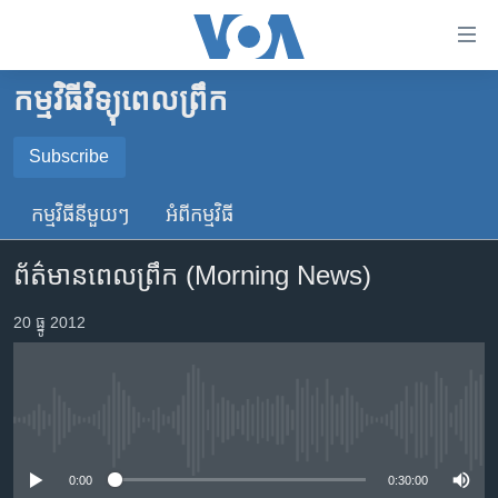
ភ្ជាប់​
ទៅ​
គេហទំព័រ​
កម្មវិធីវិទ្យុពេលព្រឹក
កម្ពុជា
ទាក់ទង
រំលង​
អន្តរជាតិ
Subscribe
និង​
SUBSCRIBE
អាមេរិក
ចូល​
កម្មវិធី​នីមួយៗ
អំពី​កម្មវិធី​
ទៅ​​
ចិន
YouTube Music
ទំព័រ​
ព័ត៌មាន​ពេល​ព្រឹក (Morning News)
ហេឡូវីអូអេ
ព័ត៌មាន​​
តែ​
កម្ពុជាច្នៃប្រតិដ្ឋ
20 ធ្នូ 2012
Spotify
ម្តង
ព្រឹត្តិការណ៍ព័ត៌មាន
រំលង​
ទទួល​​​សេវា​​​ Podcast
និង​
ទូរទស្សន៍ / វីដេអូ​
ចូល​
No media source currently available
វិទ្យុ / ផតខាសថ៍
ទៅ​
ទំព័រ​
កម្មវិធីទាំងអស់
0:00
0:30:00