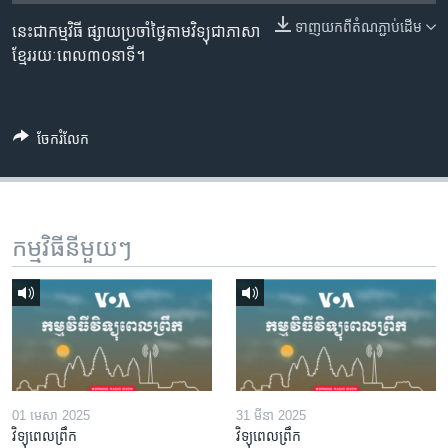
រចនា
សម្ព័ន្ធ​
ទាញ​យក​ពី​តំណភ្ជាប់​ដើម
នេះ​ជា​កម្មវិធី ​ផ្សាយ​​ប្រចាំ​ថ្ងៃ​តាម​វិទ្យុ​ជា​ភាសា​
Khmer English
រំលង​
ខ្មែរ​​​រយៈ​ពេល​​៣០​នាទី។
និង​
បណ្តាញ​សង្គម
ចូល​
ទៅ​
ចែករំលែក
កាន់​
ទំព័រ​
ភាសា
ស្វែង​
រក
កម្មវិធី​នីមួយៗ
01 មេសា 2025
31 មីនា 2025
វិទ្យុពេលព្រឹក
វិទ្យុពេលព្រឹក