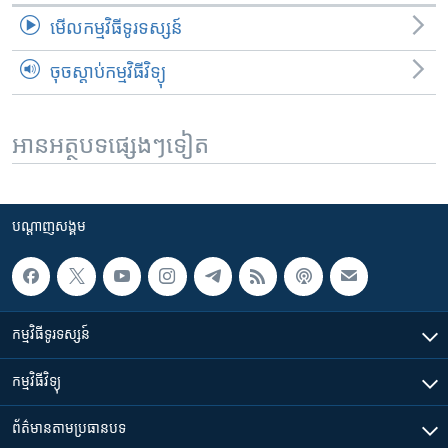
មើល​កម្មវិធី​ទូរទស្សន៍
ចុចស្តាប់កម្មវិធីវិទ្យុ
អានអត្ថបទផ្សេងៗទៀត
បណ្តាញ​សង្គម
កម្មវិធី​ទូរទស្សន៍
កម្មវិធី​វិទ្យុ
ព័ត៌មាន​តាមប្រធានបទ​