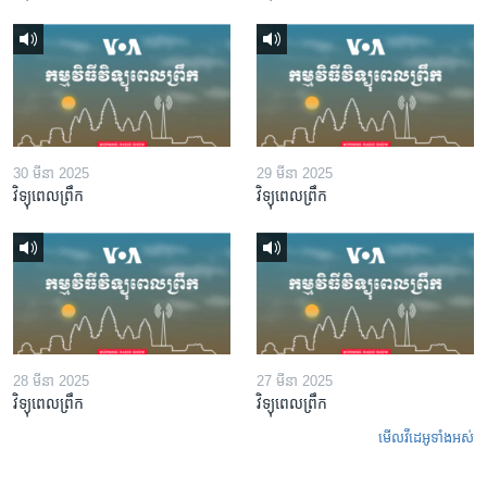
30 មីនា 2025
29 មីនា 2025
វិទ្យុពេលព្រឹក
វិទ្យុពេលព្រឹក
28 មីនា 2025
27 មីនា 2025
វិទ្យុពេលព្រឹក
វិទ្យុពេលព្រឹក
មើល​វីដេអូ​ទាំង​អស់