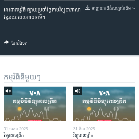
រចនា
សម្ព័ន្ធ​
ទាញ​យក​ពី​តំណភ្ជាប់​ដើម
នេះ​ជា​កម្មវិធី ​ផ្សាយ​​ប្រចាំ​ថ្ងៃ​តាម​វិទ្យុ​ជា​ភាសា​
Khmer English
រំលង​
ខ្មែរ​​​រយៈ​ពេល​​៣០​នាទី។
និង​
បណ្តាញ​សង្គម
ចូល​
ទៅ​
ចែករំលែក
កាន់​
ទំព័រ​
ភាសា
ស្វែង​
រក
កម្មវិធី​នីមួយៗ
01 មេសា 2025
31 មីនា 2025
វិទ្យុពេលព្រឹក
វិទ្យុពេលព្រឹក