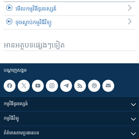
មើល​កម្មវិធី​ទូរទស្សន៍
ចុចស្តាប់កម្មវិធីវិទ្យុ
អានអត្ថបទផ្សេងៗទៀត
បណ្តាញ​សង្គម
កម្មវិធី​ទូរទស្សន៍
កម្មវិធី​វិទ្យុ
ព័ត៌មាន​តាមប្រធានបទ​