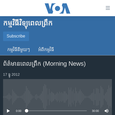
ភ្ជាប់​
ទៅ​
គេហទំព័រ​
កម្មវិធីវិទ្យុពេលព្រឹក
កម្ពុជា
ទាក់ទង
រំលង​
អន្តរជាតិ
Subscribe
និង​
SUBSCRIBE
អាមេរិក
ចូល​
កម្មវិធី​នីមួយៗ
អំពី​កម្មវិធី​
ទៅ​​
ចិន
YouTube Music
ទំព័រ​
ព័ត៌មាន​ពេល​ព្រឹក (Morning News)
ហេឡូវីអូអេ
ព័ត៌មាន​​
តែ​
កម្ពុជាច្នៃប្រតិដ្ឋ
17 ធ្នូ 2012
Spotify
ម្តង
ព្រឹត្តិការណ៍ព័ត៌មាន
រំលង​
ទទួល​​​សេវា​​​ Podcast
និង​
ទូរទស្សន៍ / វីដេអូ​
ចូល​
No media source currently available
វិទ្យុ / ផតខាសថ៍
ទៅ​
ទំព័រ​
កម្មវិធីទាំងអស់
0:00
30:00