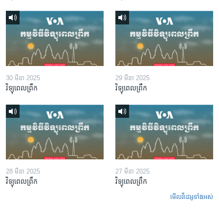
30 មីនា 2025
29 មីនា 2025
វិទ្យុពេលព្រឹក
វិទ្យុពេលព្រឹក
28 មីនា 2025
27 មីនា 2025
វិទ្យុពេលព្រឹក
វិទ្យុពេលព្រឹក
មើល​វីដេអូ​ទាំង​អស់