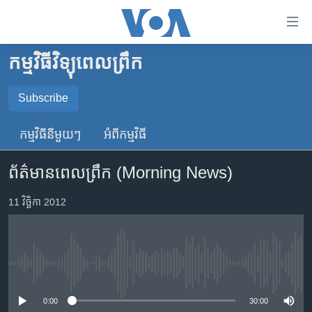
ភ្ជាប់​
ទៅ​
គេហទំព័រ​
កម្មវិធីវិទ្យុពេលព្រឹក
កម្ពុជា
ទាក់ទង
រំលង​
អន្តរជាតិ
Subscribe
និង​
SUBSCRIBE
អាមេរិក
ចូល​
កម្មវិធី​នីមួយៗ
អំពី​កម្មវិធី​
ទៅ​​
ចិន
YouTube Music
ទំព័រ​
ព័ត៌មាន​ពេល​ព្រឹក (Morning News)
ហេឡូវីអូអេ
ព័ត៌មាន​​
តែ​
កម្ពុជាច្នៃប្រតិដ្ឋ
11 វិច្ឆិកា 2012
Spotify
ម្តង
ព្រឹត្តិការណ៍ព័ត៌មាន
រំលង​
ទទួល​​​សេវា​​​ Podcast
និង​
ទូរទស្សន៍ / វីដេអូ​
ចូល​
No media source currently available
វិទ្យុ / ផតខាសថ៍
ទៅ​
ទំព័រ​
កម្មវិធីទាំងអស់
0:00
30:00