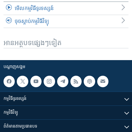
មើល​កម្មវិធី​ទូរទស្សន៍
ចុចស្តាប់កម្មវិធីវិទ្យុ
អានអត្ថបទផ្សេងៗទៀត
បណ្តាញ​សង្គម
កម្មវិធី​ទូរទស្សន៍
កម្មវិធី​វិទ្យុ
ព័ត៌មាន​តាមប្រធានបទ​