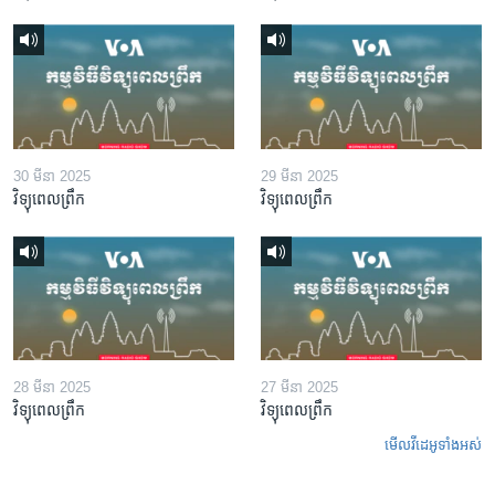
30 មីនា 2025
29 មីនា 2025
វិទ្យុពេលព្រឹក
វិទ្យុពេលព្រឹក
28 មីនា 2025
27 មីនា 2025
វិទ្យុពេលព្រឹក
វិទ្យុពេលព្រឹក
មើល​វីដេអូ​ទាំង​អស់