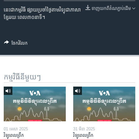
រចនា
សម្ព័ន្ធ​
ទាញ​យក​ពី​តំណភ្ជាប់​ដើម
នេះ​ជា​កម្មវិធី ​ផ្សាយ​​ប្រចាំ​ថ្ងៃ​តាម​វិទ្យុ​ជា​ភាសា​
Khmer English
រំលង​
ខ្មែរ​​​រយៈ​ពេល​​៣០​នាទី។
និង​
បណ្តាញ​សង្គម
ចូល​
ទៅ​
ចែករំលែក
កាន់​
ទំព័រ​
ភាសា
ស្វែង​
រក
កម្មវិធី​នីមួយៗ
01 មេសា 2025
31 មីនា 2025
វិទ្យុពេលព្រឹក
វិទ្យុពេលព្រឹក