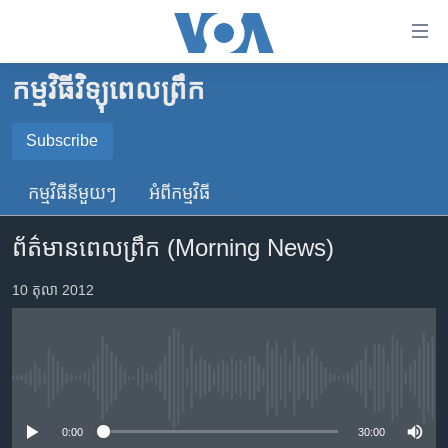
ភ្ជាប់​
ទៅ​
គេហទំព័រ​
កម្មវិធីវិទ្យុពេលព្រឹក
កម្ពុជា
ទាក់ទង
រំលង​
អន្តរជាតិ
Subscribe
និង​
SUBSCRIBE
អាមេរិក
ចូល​
កម្មវិធី​នីមួយៗ
អំពី​កម្មវិធី​
ទៅ​​
ចិន
YouTube Music
ទំព័រ​
ព័ត៌មាន​ពេល​ព្រឹក (Morning News)
ហេឡូវីអូអេ
ព័ត៌មាន​​
តែ​
កម្ពុជាច្នៃប្រតិដ្ឋ
10 តុលា 2012
Spotify
ម្តង
ព្រឹត្តិការណ៍ព័ត៌មាន
រំលង​
ទទួល​​​សេវា​​​ Podcast
និង​
ទូរទស្សន៍ / វីដេអូ​
ចូល​
No media source currently available
វិទ្យុ / ផតខាសថ៍
ទៅ​
ទំព័រ​
កម្មវិធីទាំងអស់
0:00
30:00