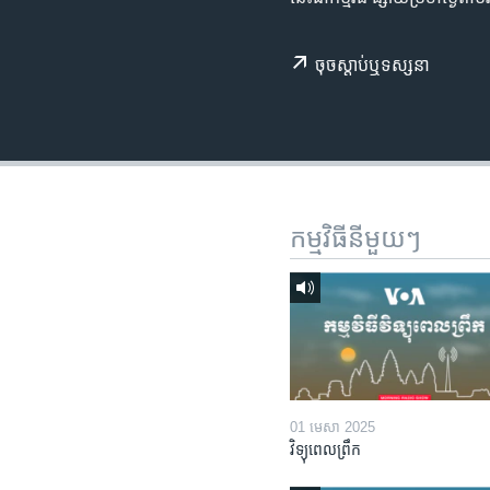
រចនា
សម្ព័ន្ធ​
រំលង​
ចុច​​ស្តាប់​ឬ​ទស្សនា
និង​
ចូល​
ទៅ​
កាន់​
ទំព័រ​
ស្វែង​
កម្មវិធី​នីមួយៗ
រក
01 មេសា 2025
វិទ្យុពេលព្រឹក