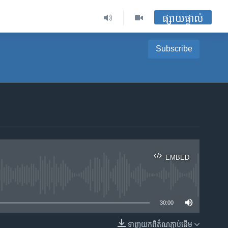
ផ្សាយផ្ទាល់
Subscribe
EMBED
ble
30:00
ទាញ​យក​ពី​តំណភ្ជាប់​ដើម