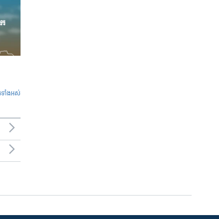
ូ​ទាំង​អស់