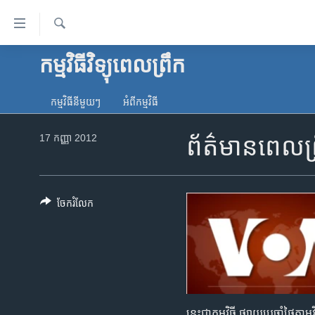
ភ្ជាប់​
ទៅ​
គេហទំព័រ​
ស្វែង​
កម្មវិធីវិទ្យុពេលព្រឹក
កម្ពុជា
រក
ទាក់ទង
អន្តរជាតិ
រំលង​
កម្មវិធី​នីមួយៗ
អំពី​កម្មវិធី​
និង​
អាមេរិក
ចូល​
17 កញ្ញា 2012
ព័ត៌មាន​ពេល
ចិន
ទៅ​​
ទំព័រ​
ហេឡូវីអូអេ
ព័ត៌មាន​​
កម្ពុជាច្នៃប្រតិដ្ឋ
តែ​
ចែករំលែក
ម្តង
ព្រឹត្តិការណ៍ព័ត៌មាន
រំលង​
ទូរទស្សន៍ / វីដេអូ​
និង​
ចូល​
វិទ្យុ / ផតខាសថ៍
ទៅ​
កម្មវិធីទាំងអស់
ទំព័រ​
នេះ​ជា​កម្មវិធី ​ផ្សាយ​​ប្រចាំ​ថ្ងៃ​តា