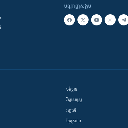
បណ្តាញ​សង្គម
ក
ី
បរិស្ថាន
វិទ្យាសាស្រ្ត
វប្បធម៌
ខ្មែរក្រហម