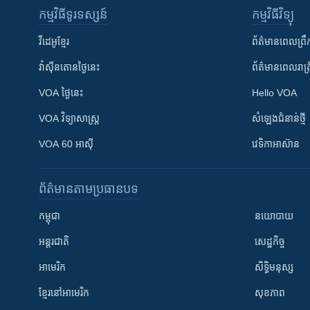
កម្មវិធី​ទូរទស្សន៍
កម្មវិធី​វិទ្យុ
វីដេអូ​ខ្មែរ
ព័ត៌មាន​ពេល​ព្រឹ
វ៉ាស៊ីនតោន​ថ្ងៃ​នេះ
ព័ត៌មាន​​ពេល​រាត្រ
VOA ថ្ងៃនេះ
Hello VOA
VOA ​វិទ្យាសាស្ត្រ
សំឡេង​ជំនាន់​ថ្មី
VOA 60 អាស៊ី
វេទិកា​អាស៊ាន
ព័ត៌មាន​តាមប្រធានបទ​
កម្ពុជា
នយោបាយ
អន្តរជាតិ
សេដ្ឋកិច្ច
អាមេរិក
សិទ្ធិមនុស្ស
ខ្មែរ​នៅអាមេរិក
សុខភាព