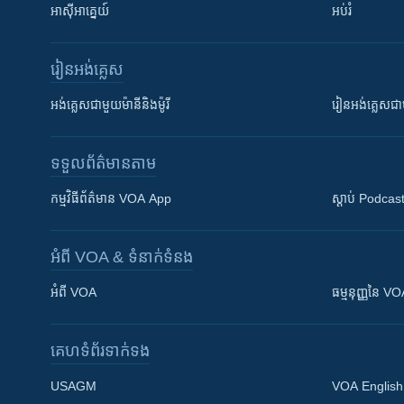
អាស៊ីអាគ្នេយ៍
អប់រំ
រៀន​​អង់គ្លេស
អង់គ្លេស​ជាមួយ​ម៉ានី​និង​ម៉ូរី
រៀន​​​​​​អង់គ្លេ
ទទួល​ព័ត៌មាន​តាម
កម្មវិធី​ព័ត៌មាន VOA App
ស្តាប់ Podcas
អំពី​ VOA & ទំនាក់ទំនង
អំពី​ VOA
ធម្មនុញ្ញ​នៃ V
គេហទំព័រ​​ទាក់ទង
USAGM
VOA English