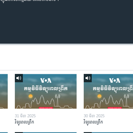
31 មីនា 2025
30 មីនា 2025
វិទ្យុពេលព្រឹក
វិទ្យុពេលព្រឹក