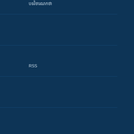
បទវិចារណកថា
RSS