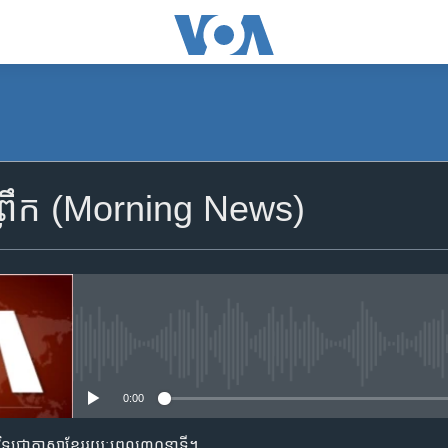
SUBSCRIBE
​ព្រឹក (Morning News)
Apple Podcasts
YouTube Music
Spotify
No media source currently availa
0:00
ទទួល​​​សេវា​​​ Podcast
ម​វិទ្យុ​ជា​ភាសា​ខ្មែរ​​​រយៈ​ពេល​​៣០​នាទី។