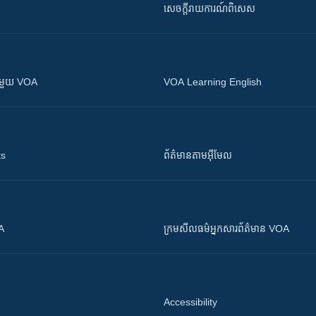
សេចក្តីរាយការណ៍ពិសេស
ស​​ជាមួយ VOA
VOA Learning English
ts
ព័ត៌មាន​តាម​អ៊ីមែល
OA
ក្រម​​​សីលធម៌​​​អ្នក​​​សារព័ត៌មាន VOA
Accessibility