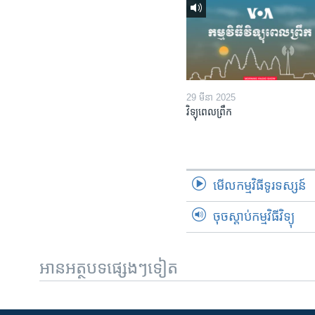
29 មីនា 2025
វិទ្យុពេលព្រឹក
មើល​កម្មវិធី​ទូរទស្សន៍
ចុចស្តាប់កម្មវិធីវិទ្យុ
អានអត្ថបទផ្សេងៗទៀត