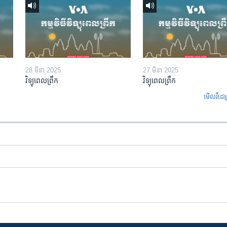
28 មីនា 2025
27 មីនា 2025
វិទ្យុពេលព្រឹក
វិទ្យុពេលព្រឹក
មើល​វីដេអ