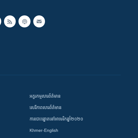
អក្ខរកម្មសារព័ត៌មាន
សេរីភាពសារព័ត៌មាន
ការបោះឆ្នោតនៅអាមេរិកឆ្នាំ២០២០
Khmer-English