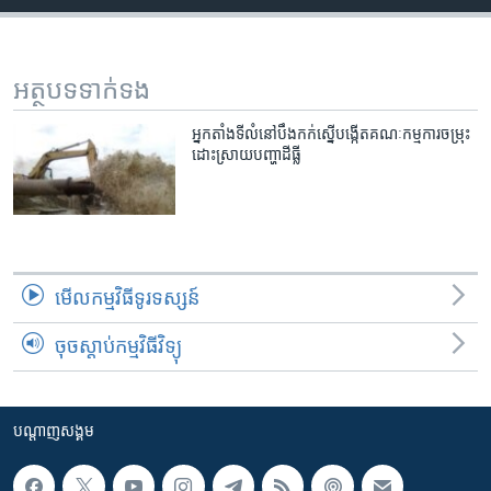
រចនា
សម្ព័ន្ធ​
Khmer English
រំលង​
និង​
អត្ថបទ​ទាក់ទង
បណ្តាញ​សង្គម
ចូល​
ទៅ​
អ្នក​តាំង​ទីលំនៅ​បឹងកក់​ស្នើ​បង្កើត​គណៈកម្មការ​ចម្រុះ​
ដោះស្រាយ​បញ្ហា​ដីធ្លី
កាន់​
ទំព័រ​
ភាសា
ស្វែង​
រក
មើល​កម្មវិធី​ទូរទស្សន៍
ចុចស្តាប់កម្មវិធីវិទ្យុ
បណ្តាញ​សង្គម