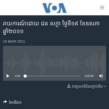
ភ្ជាប់​
ទៅ​
គេហទំព័រ​
រាយការណ៍​ដោយ ជន សក្តា ថ្ងៃទី១៩ ខែឧសភា
កម្ពុជា
ទាក់ទង
ឆ្នាំ​២០១១
រំលង​
អន្តរជាតិ
និង​
19 ឧសភា 2011
អាមេរិក
ចូល​
ទៅ​​
ចិន
ទំព័រ​
ហេឡូវីអូអេ
ព័ត៌មាន​​
No media source currently available
តែ​
កម្ពុជាច្នៃប្រតិដ្ឋ
ម្តង
0:00
0:00:00
ព្រឹត្តិការណ៍ព័ត៌មាន
រំលង​
និង​
ទាញ​យក​ពី​តំណភ្ជាប់​ដើម
ទូរទស្សន៍ / វីដេអូ​
ចូល​
វិទ្យុ / ផតខាសថ៍
ទៅ​
ចែករំលែក
ទំព័រ​
កម្មវិធីទាំងអស់