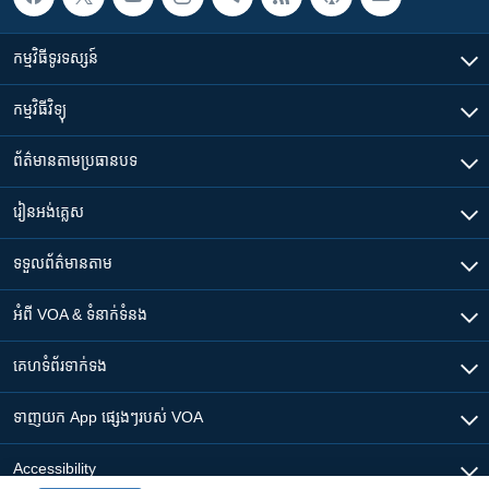
កម្មវិធី​ទូរទស្សន៍
កម្មវិធី​វិទ្យុ
ព័ត៌មាន​តាមប្រធានបទ​
រៀន​​អង់គ្លេស
ទទួល​ព័ត៌មាន​តាម
អំពី​ VOA & ទំនាក់ទំនង
គេហទំព័រ​​ទាក់ទង
ទាញយក​ App ផ្សេងៗ​របស់​ VOA
Accessibility