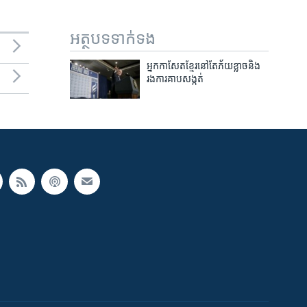
អត្ថបទ​ទាក់ទង
អ្នក​កាសែត​ខ្មែរ​នៅ​តែ​ភ័យខ្លាច​និង​
រង​ការ​គាបសង្កត់