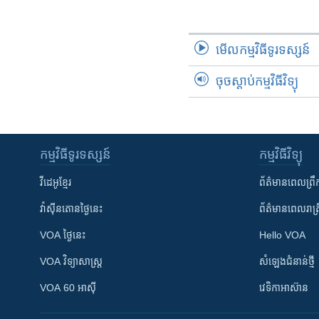
រចនា
សម្ព័ន្ធ​
រំលង​
មើល​កម្មវិធី​ទូរទស្សន៍
និង​
ចូល​
ចុចស្តាប់កម្មវិធីវិទ្យុ
ទៅ​
កាន់​
ទំព័រ​
ស្វែង​
កម្មវិធី​ទូរទស្សន៍
កម្មវិធី​វិទ្យុ
រក
វីដេអូ​ខ្មែរ
ព័ត៌មាន​ពេល​ព្រឹ
វ៉ាស៊ីនតោន​ថ្ងៃ​នេះ
ព័ត៌មាន​​ពេល​រាត្រ
VOA ថ្ងៃនេះ
Hello VOA
VOA ​វិទ្យាសាស្ត្រ
សំឡេង​ជំនាន់​ថ្មី
VOA 60 អាស៊ី
វេទិកា​អាស៊ាន