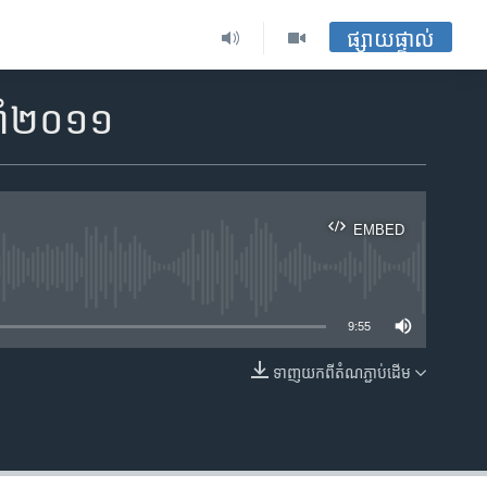
ផ្សាយផ្ទាល់
នាំ២០១១
EMBED
ble
9:55
ទាញ​យក​ពី​តំណភ្ជាប់​ដើម
EMBED