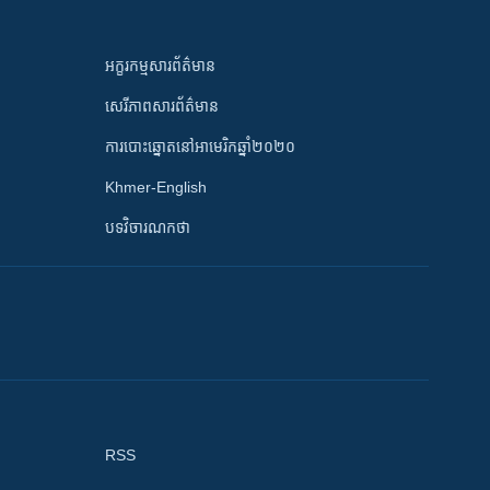
អក្ខរកម្មសារព័ត៌មាន
សេរីភាពសារព័ត៌មាន
ការបោះឆ្នោតនៅអាមេរិកឆ្នាំ២០២០
Khmer-English
បទវិចារណកថា
RSS