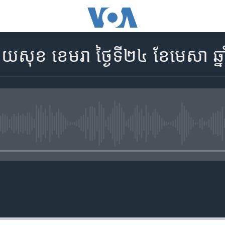
សុខ ខេមរា ថ្ងៃទី២៤ ខែមេសា ឆ្
No media source currently availa