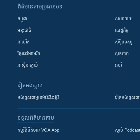
ព័ត៌មាន​តាមប្រធានបទ​
កម្ពុជា
នយោបាយ
អន្តរជាតិ
សេដ្ឋកិច្ច
អាមេរិក
សិទ្ធិមនុស្ស
ខ្មែរ​នៅអាមេរិក
សុខភាព
អាស៊ីអាគ្នេយ៍
អប់រំ
រៀន​​អង់គ្លេស
អង់គ្លេស​ជាមួយ​ម៉ានី​និង​ម៉ូរី
រៀន​​​​​​អង់គ្លេ
ទទួល​ព័ត៌មាន​តាម
កម្មវិធី​ព័ត៌មាន VOA App
ស្តាប់ Podcas