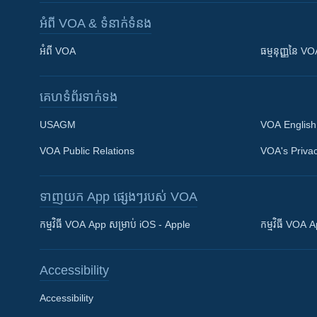
អំពី​ VOA & ទំនាក់ទំនង
អំពី​ VOA
ធម្មនុញ្ញ​នៃ V
គេហទំព័រ​​ទាក់ទង
USAGM
VOA English
VOA Public Relations
VOA's Privac
ទាញយក​ App ផ្សេងៗ​របស់​ VOA
Khmer English
កម្មវិធី​ VOA App សម្រាប់ iOS - Apple
កម្មវិធី​ VOA
បណ្តាញ​សង្គម
Accessibility
Accessibility
ភាសា