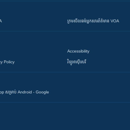
OA
ក្រម​​​សីលធម៌​​​អ្នក​​​សារព័ត៌មាន VOA
Accessibility
y Policy
វិទ្យុ​អាស៊ី​សេរី
 App សម្រាប់ Android - Google