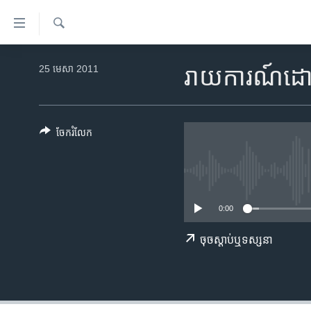
ភ្ជាប់​
ទៅ​
គេហទំព័រ​
ស្វែង​
កម្ពុជា
រក
25 មេសា 2011
រាយការណ៍ដោយ
ទាក់ទង
អន្តរជាតិ
រំលង​
និង​
អាមេរិក
ចូល​
ចែករំលែក
ចិន
ទៅ​​
ទំព័រ​
ហេឡូវីអូអេ
ព័ត៌មាន​​
កម្ពុជាច្នៃប្រតិដ្ឋ
តែ​
0:00
ម្តង
ព្រឹត្តិការណ៍ព័ត៌មាន
រំលង​
ទូរទស្សន៍ / វីដេអូ​
ចុច​​ស្តាប់​ឬ​ទស្សនា
និង​
ចូល​
វិទ្យុ / ផតខាសថ៍
ទៅ​
កម្មវិធីទាំងអស់
ទំព័រ​