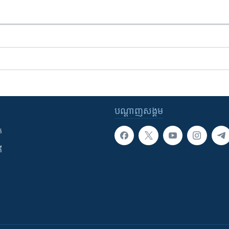
បណ្តាញ​សង្គម
ក
ី