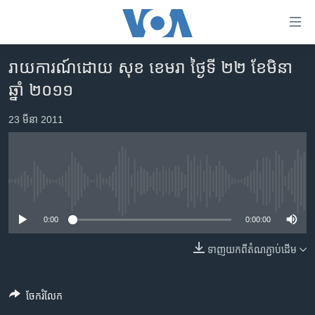
ភ្ជាប់​
ទៅ​
គេហទំព័រ​
រាយការណ៍​ដោយ សុខ​ ខេមរា ថ្ងៃទី ២២ ខែមិនា
កម្ពុជា
ទាក់ទង
ឆ្នាំ ២០១១
រំលង​
អន្តរជាតិ
និង​
23 មីនា 2011
អាមេរិក
ចូល​
ទៅ​​
ចិន
ទំព័រ​
ហេឡូវីអូអេ
ព័ត៌មាន​​
No media source currently available
តែ​
កម្ពុជាច្នៃប្រតិដ្ឋ
ម្តង
0:00
0:00:00
ព្រឹត្តិការណ៍ព័ត៌មាន
រំលង​
និង​
ទាញ​យក​ពី​តំណភ្ជាប់​ដើម
ទូរទស្សន៍ / វីដេអូ​
ចូល​
វិទ្យុ / ផតខាសថ៍
ទៅ​
ចែករំលែក
ទំព័រ​
កម្មវិធីទាំងអស់