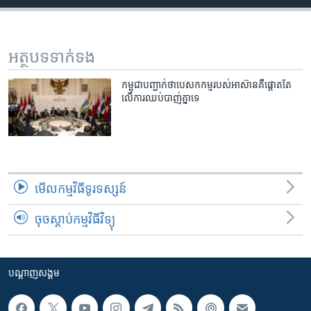
រចនា
សម្ព័ន្ធ​
Khmer English
រំលង​
និង​
អត្ថបទ​ទាក់ទង
បណ្តាញ​សង្គម
ចូល​
ទៅ​
កម្ពុជា​បញ្ជាក់​ថា​បេសកកម្ម​របស់​អាស៊ាន​គឺ​ផ្តោត​តែ​
លើ​ការ​ឈប់​បាញ់​គ្នា​ទេ
កាន់​
ទំព័រ​
ភាសា
ស្វែង​
រក
មើល​កម្មវិធី​ទូរទស្សន៍
ចុចស្តាប់កម្មវិធីវិទ្យុ
បណ្តាញ​សង្គម