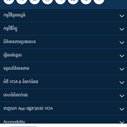
កម្មវិធី​ទូរទស្សន៍
កម្មវិធី​វិទ្យុ
ព័ត៌មាន​តាមប្រធានបទ​
រៀន​​អង់គ្លេស
ទទួល​ព័ត៌មាន​តាម
អំពី​ VOA & ទំនាក់ទំនង
គេហទំព័រ​​ទាក់ទង
ទាញយក​ App ផ្សេងៗ​របស់​ VOA
Accessibility