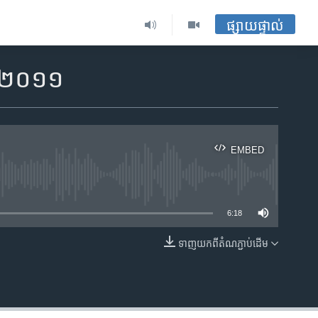
ផ្សាយផ្ទាល់
ាំ២០១១
EMBED
ble
6:18
ទាញ​យក​ពី​តំណភ្ជាប់​ដើម
EMBED