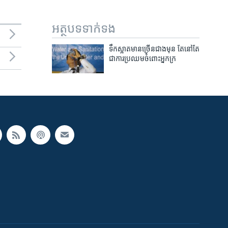
អត្ថបទ​ទាក់ទង
ទឹកស្អាត​មាន​ច្រើន​ជាង​មុន តែ​​នៅ​តែ​
ជា​ការ​ប្រឈម​ចំពោះ​អ្នក​ក្រ​