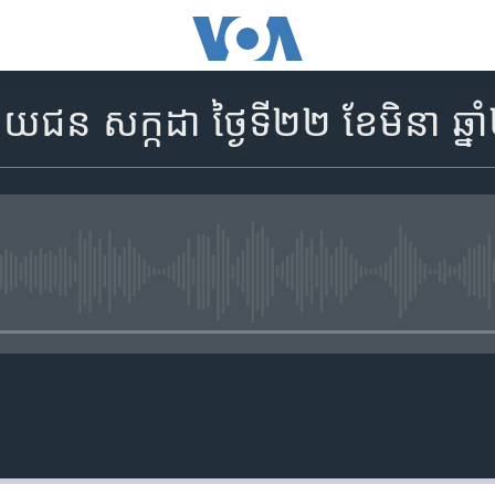
ជន សក្កដា ថ្ងៃទី២២​ ខែមិនា ឆ្ន
No media source currently availa