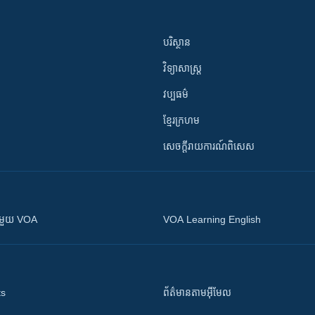
បរិស្ថាន
វិទ្យាសាស្រ្ត
វប្បធម៌
ខ្មែរក្រហម
សេចក្តីរាយការណ៍ពិសេស
ស​​ជាមួយ VOA
VOA Learning English
ts
ព័ត៌មាន​តាម​អ៊ីមែល