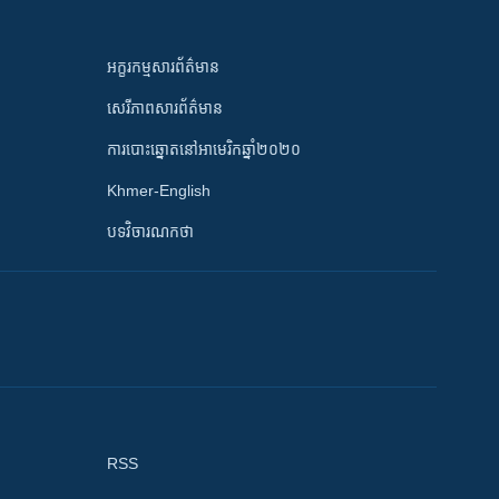
អក្ខរកម្មសារព័ត៌មាន
សេរីភាពសារព័ត៌មាន
ការបោះឆ្នោតនៅអាមេរិកឆ្នាំ២០២០
Khmer-English
បទវិចារណកថា
RSS