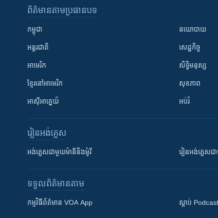
ព័ត៌មាន​តាមប្រធានបទ​
កម្ពុជា
នយោបាយ
អន្តរជាតិ
សេដ្ឋកិច្ច
អាមេរិក
សិទ្ធិមនុស្ស
ខ្មែរ​នៅអាមេរិក
សុខភាព
អាស៊ីអាគ្នេយ៍
អប់រំ
រៀន​​អង់គ្លេស
អង់គ្លេស​ជាមួយ​ម៉ានី​និង​ម៉ូរី
រៀន​​​​​​អង់គ្លេ
ទទួល​ព័ត៌មាន​តាម
កម្មវិធី​ព័ត៌មាន VOA App
ស្តាប់ Podcas