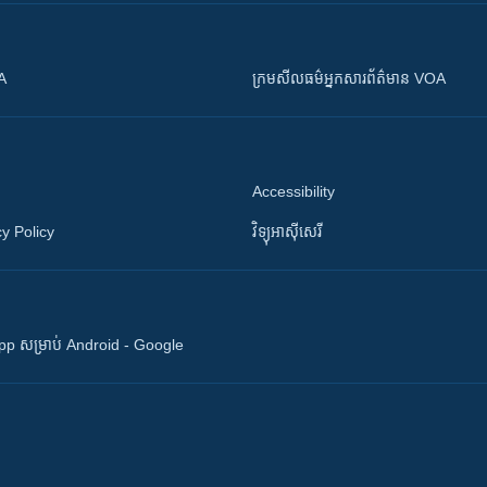
OA
ក្រម​​​សីលធម៌​​​អ្នក​​​សារព័ត៌មាន VOA
Accessibility
y Policy
វិទ្យុ​អាស៊ី​សេរី
 App សម្រាប់ Android - Google