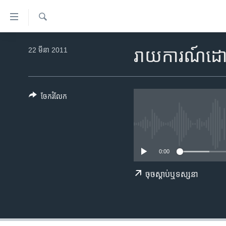
ភ្ជាប់​
ទៅ​
គេហទំព័រ​
ស្វែង​
កម្ពុជា
រក
22 មីនា 2011
រាយការណ៍ដោយ
ទាក់ទង
អន្តរជាតិ
រំលង​
និង​
អាមេរិក
ចូល​
ចែករំលែក
ចិន
ទៅ​​
ទំព័រ​
ហេឡូវីអូអេ
ព័ត៌មាន​​
កម្ពុជាច្នៃប្រតិដ្ឋ
តែ​
0:00
ម្តង
ព្រឹត្តិការណ៍ព័ត៌មាន
រំលង​
ទូរទស្សន៍ / វីដេអូ​
ចុច​​ស្តាប់​ឬ​ទស្សនា
និង​
ចូល​
វិទ្យុ / ផតខាសថ៍
ទៅ​
កម្មវិធីទាំងអស់
ទំព័រ​