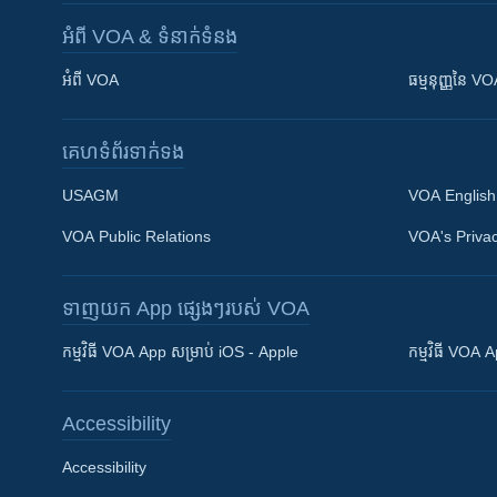
អំពី​ VOA & ទំនាក់ទំនង
អំពី​ VOA
ធម្មនុញ្ញ​នៃ V
គេហទំព័រ​​ទាក់ទង
USAGM
VOA English
VOA Public Relations
VOA's Privac
ទាញយក​ App ផ្សេងៗ​របស់​ VOA
Khmer English
កម្មវិធី​ VOA App សម្រាប់ iOS - Apple
កម្មវិធី​ VOA
បណ្តាញ​សង្គម
Accessibility
Accessibility
ភាសា