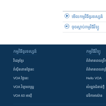
រចនា
សម្ព័ន្ធ​
រំលង​
មើល​កម្មវិធី​ទូរទស្សន៍
និង​
ចូល​
ចុចស្តាប់កម្មវិធីវិទ្យុ
ទៅ​
កាន់​
ទំព័រ​
ស្វែង​
កម្មវិធី​ទូរទស្សន៍
កម្មវិធី​វិទ្យុ
រក
វីដេអូ​ខ្មែរ
ព័ត៌មាន​ពេល​ព្រឹ
វ៉ាស៊ីនតោន​ថ្ងៃ​នេះ
ព័ត៌មាន​​ពេល​រាត្រ
VOA ថ្ងៃនេះ
Hello VOA
VOA ​វិទ្យាសាស្ត្រ
សំឡេង​ជំនាន់​ថ្មី
VOA 60 អាស៊ី
វេទិកា​អាស៊ាន