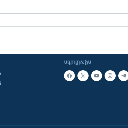
បណ្តាញ​សង្គម
ក
ី