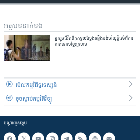
រចនា
សម្ព័ន្ធ​
Khmer English
រំលង​
និង​
អត្ថបទ​ទាក់ទង
បណ្តាញ​សង្គម
ចូល​
ទៅ​
អ្នក​រួចជីវិត​ពីគុក​ទួលស្លែង​ទន្ទឹង​ចង់ចាំ​យុត្តិធម៌​ពី​ការ​
កាត់ទោស​ខ្មែរក្រហម
កាន់​
ទំព័រ​
ភាសា
ស្វែង​
រក
មើល​កម្មវិធី​ទូរទស្សន៍
ចុចស្តាប់កម្មវិធីវិទ្យុ
បណ្តាញ​សង្គម