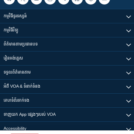
កម្មវិធី​ទូរទស្សន៍
កម្មវិធី​វិទ្យុ
ព័ត៌មាន​តាមប្រធានបទ​
រៀន​​អង់គ្លេស
ទទួល​ព័ត៌មាន​តាម
អំពី​ VOA & ទំនាក់ទំនង
គេហទំព័រ​​ទាក់ទង
ទាញយក​ App ផ្សេងៗ​របស់​ VOA
Accessibility