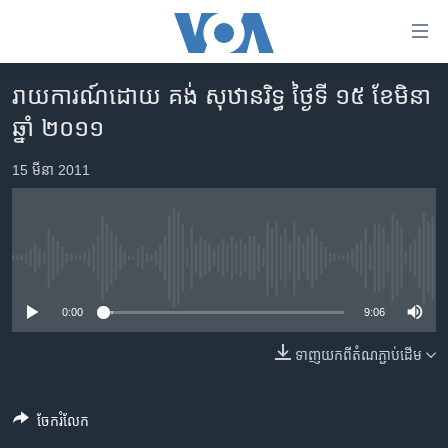
ភ្ជាប់​
ទៅ​
គេហទំព័រ​
រាយការណ៍​ដោយ គង់ សុឋានរិទ្ធ ថ្ងៃទី ១៥ ខែមិនា
កម្ពុជា
ទាក់ទង
ឆ្នាំ ២០១១
រំលង​
អន្តរជាតិ
និង​
15 មីនា 2011
អាមេរិក
ចូល​
ទៅ​​
ចិន
ទំព័រ​
ហេឡូវីអូអេ
ព័ត៌មាន​​
No media source currently available
តែ​
កម្ពុជាច្នៃប្រតិដ្ឋ
ម្តង
0:00
9:06
ព្រឹត្តិការណ៍ព័ត៌មាន
រំលង​
និង​
ទាញ​យក​ពី​តំណភ្ជាប់​ដើម
ទូរទស្សន៍ / វីដេអូ​
ចូល​
វិទ្យុ / ផតខាសថ៍
ទៅ​
ចែករំលែក
ទំព័រ​
កម្មវិធីទាំងអស់