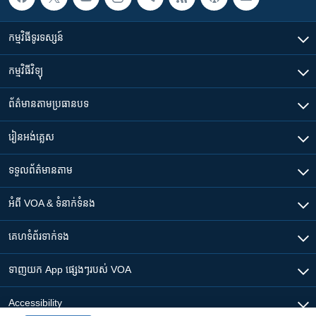
កម្មវិធី​ទូរទស្សន៍
កម្មវិធី​វិទ្យុ
ព័ត៌មាន​តាមប្រធានបទ​
រៀន​​អង់គ្លេស
ទទួល​ព័ត៌មាន​តាម
អំពី​ VOA & ទំនាក់ទំនង
គេហទំព័រ​​ទាក់ទង
ទាញយក​ App ផ្សេងៗ​របស់​ VOA
Accessibility