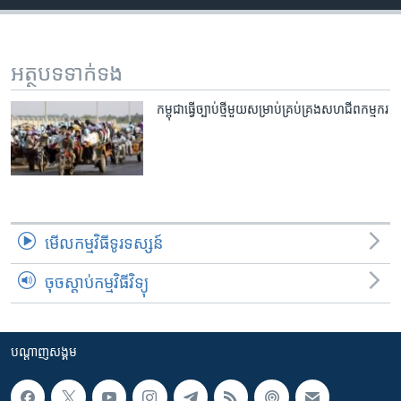
រចនា
សម្ព័ន្ធ​
Khmer English
រំលង​
និង​
អត្ថបទ​ទាក់ទង
បណ្តាញ​សង្គម
ចូល​
ទៅ​
កម្ពុជា​ធ្វើ​ច្បាប់ថ្មី​មួយ​សម្រាប់​គ្រប់គ្រង​សហជីព​កម្មករ
កាន់​
ទំព័រ​
ភាសា
ស្វែង​
រក
មើល​កម្មវិធី​ទូរទស្សន៍
ចុចស្តាប់កម្មវិធីវិទ្យុ
បណ្តាញ​សង្គម