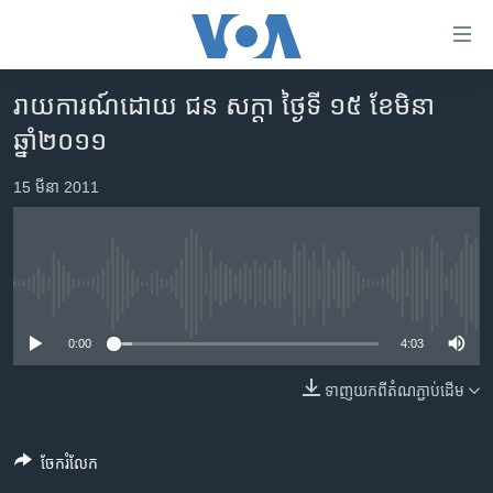
ភ្ជាប់​
ទៅ​
គេហទំព័រ​
រាយការណ៍​ដោយ ជន សក្តា ថ្ងៃទី ១៥ ខែមិនា
កម្ពុជា
ទាក់ទង
ឆ្នាំ២០១១
រំលង​
អន្តរជាតិ
និង​
15 មីនា 2011
អាមេរិក
ចូល​
ទៅ​​
ចិន
ទំព័រ​
ហេឡូវីអូអេ
ព័ត៌មាន​​
No media source currently available
តែ​
កម្ពុជាច្នៃប្រតិដ្ឋ
ម្តង
0:00
4:03
ព្រឹត្តិការណ៍ព័ត៌មាន
រំលង​
និង​
ទាញ​យក​ពី​តំណភ្ជាប់​ដើម
ទូរទស្សន៍ / វីដេអូ​
ចូល​
វិទ្យុ / ផតខាសថ៍
ទៅ​
ចែករំលែក
ទំព័រ​
កម្មវិធីទាំងអស់