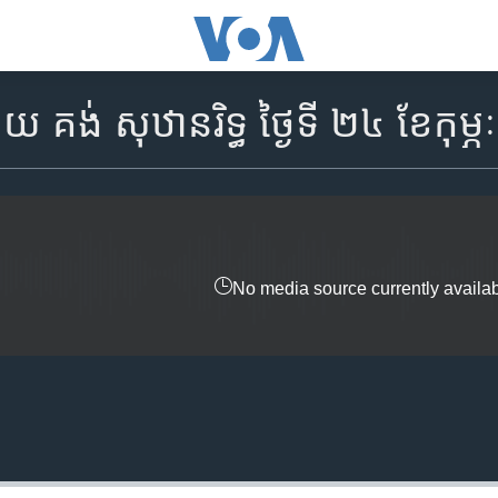
ង់ សុឋានរិទ្ធ ថ្ងៃទី ២៤ ខែកុម្ភៈ
No media source currently availa