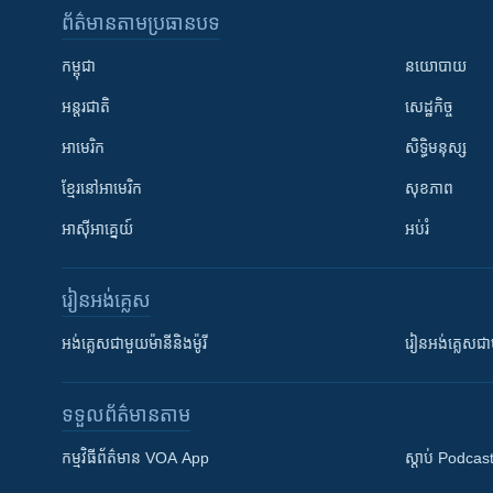
ព័ត៌មាន​តាមប្រធានបទ​
កម្ពុជា
នយោបាយ
អន្តរជាតិ
សេដ្ឋកិច្ច
អាមេរិក
សិទ្ធិមនុស្ស
ខ្មែរ​នៅអាមេរិក
សុខភាព
អាស៊ីអាគ្នេយ៍
អប់រំ
រៀន​​អង់គ្លេស
អង់គ្លេស​ជាមួយ​ម៉ានី​និង​ម៉ូរី
រៀន​​​​​​អង់គ្លេ
ទទួល​ព័ត៌មាន​តាម
កម្មវិធី​ព័ត៌មាន VOA App
ស្តាប់ Podcas