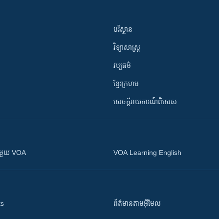
បរិស្ថាន
វិទ្យាសាស្រ្ត
វប្បធម៌
ខ្មែរក្រហម
សេចក្តីរាយការណ៍ពិសេស
ស​​ជាមួយ VOA
VOA Learning English
ts
ព័ត៌មាន​តាម​អ៊ីមែល