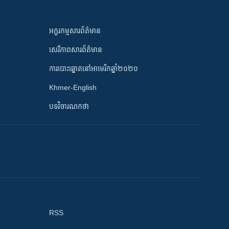
អក្ខរកម្មសារព័ត៌មាន
សេរីភាពសារព័ត៌មាន
ការបោះឆ្នោតនៅអាមេរិកឆ្នាំ២០២០
Khmer-English
បទវិចារណកថា
RSS