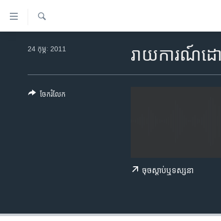
ភ្ជាប់​
ទៅ​
គេហទំព័រ​
ស្វែង​
កម្ពុជា
រក
24 កុម្ភៈ 2011
រាយការណ៍ដោយ គ
ទាក់ទង
អន្តរជាតិ
រំលង​
និង​
អាមេរិក
ចូល​
ចែករំលែក
ចិន
ទៅ​​
ទំព័រ​
ហេឡូវីអូអេ
ព័ត៌មាន​​
កម្ពុជាច្នៃប្រតិដ្ឋ
តែ​
ម្តង
ព្រឹត្តិការណ៍ព័ត៌មាន
រំលង​
ទូរទស្សន៍ / វីដេអូ​
ចុច​​ស្តាប់​ឬ​ទស្សនា
និង​
ចូល​
វិទ្យុ / ផតខាសថ៍
ទៅ​
កម្មវិធីទាំងអស់
ទំព័រ​