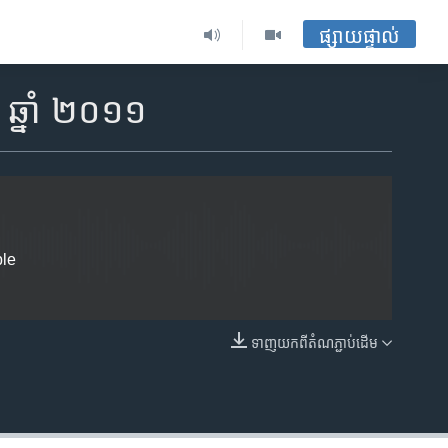
ផ្សាយផ្ទាល់
EMBED
 ឆ្នាំ ២០១១
ble
ទាញ​យក​ពី​តំណភ្ជាប់​ដើម
EMBED