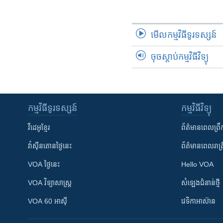
រចនា
សម្ព័ន្ធ​
រំលង​
មើល​កម្មវិធី​ទូរទស្សន៍
និង​
ចូល​
ចុចស្តាប់កម្មវិធីវិទ្យុ
ទៅ​
កាន់​
ទំព័រ​
ស្វែង​
កម្មវិធី​ទូរទស្សន៍
កម្មវិធី​វិទ្យុ
រក
វីដេអូ​ខ្មែរ
ព័ត៌មាន​ពេល​ព្រឹ
វ៉ាស៊ីនតោន​ថ្ងៃ​នេះ
ព័ត៌មាន​​ពេល​រាត្រ
VOA ថ្ងៃនេះ
Hello VOA
VOA ​វិទ្យាសាស្ត្រ
សំឡេង​ជំនាន់​ថ្មី
VOA 60 អាស៊ី
វេទិកា​អាស៊ាន