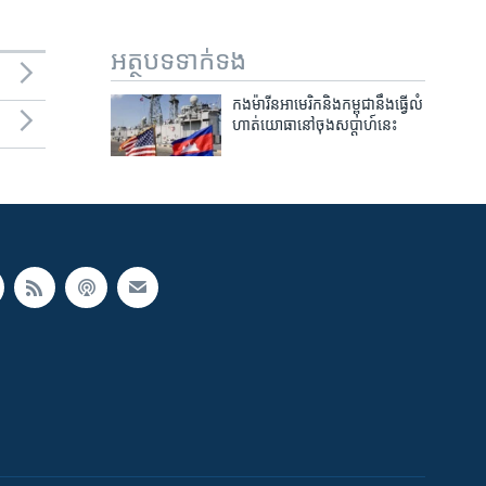
អត្ថបទ​ទាក់ទង
កង​ម៉ារីន​អាមេរិក​និង​កម្ពុជា​នឹង​ធ្វើ​លំ
ហាត់​យោធា​នៅ​ចុង​សប្ដាហ៍​នេះ