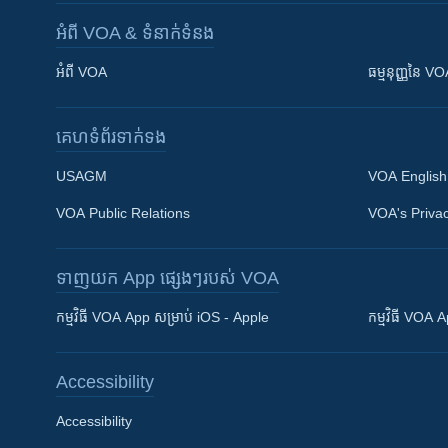
អំពី​ VOA & ទំនាក់ទំនង
អំពី​ VOA
ធម្មនុញ្ញ​នៃ V
គេហទំព័រ​​ទាក់ទង
USAGM
VOA English
VOA Public Relations
VOA's Privac
ទាញយក​ App ផ្សេងៗ​របស់​ VOA
Khmer English
កម្មវិធី​ VOA App សម្រាប់ iOS - Apple
កម្មវិធី​ VOA
បណ្តាញ​សង្គម
Accessibility
Accessibility
ភាសា