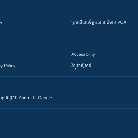
OA
ក្រម​​​សីលធម៌​​​អ្នក​​​សារព័ត៌មាន VOA
Accessibility
y Policy
វិទ្យុ​អាស៊ី​សេរី
 App សម្រាប់ Android - Google