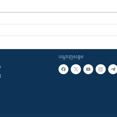
បណ្តាញ​សង្គម
ក
ី