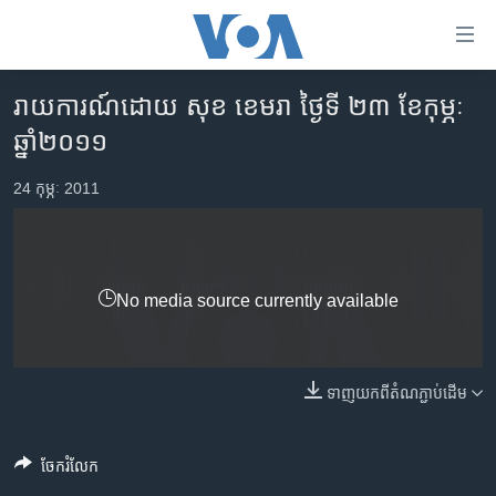
ភ្ជាប់​
ទៅ​
គេហទំព័រ​
រាយការណ៍​ដោយ​ សុខ ខេមរា ថ្ងៃទី ២៣ ខែកុម្ភៈ
កម្ពុជា
ទាក់ទង
ឆ្នាំ​២០១១
រំលង​
អន្តរជាតិ
និង​
24 កុម្ភៈ 2011
អាមេរិក
ចូល​
ទៅ​​
ចិន
ទំព័រ​
ហេឡូវីអូអេ
ព័ត៌មាន​​
No media source currently available
តែ​
កម្ពុជាច្នៃប្រតិដ្ឋ
ម្តង
ព្រឹត្តិការណ៍ព័ត៌មាន
រំលង​
និង​
ទាញ​យក​ពី​តំណភ្ជាប់​ដើម
ទូរទស្សន៍ / វីដេអូ​
ចូល​
វិទ្យុ / ផតខាសថ៍
ទៅ​
ចែករំលែក
ទំព័រ​
កម្មវិធីទាំងអស់