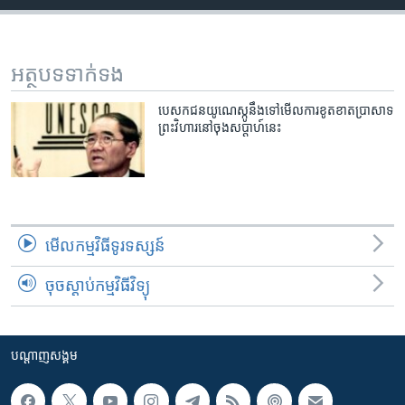
រចនា
សម្ព័ន្ធ​
Khmer English
រំលង​
និង​
អត្ថបទ​ទាក់ទង
បណ្តាញ​សង្គម
ចូល​
ទៅ​
បេសកជន​យូណេស្កូ​នឹង​ទៅ​មើល​ការ​ខូតខាត​ប្រាសាទ​
ព្រះវិហារ​នៅ​ចុង​សប្តាហ៍​នេះ
កាន់​
ទំព័រ​
ភាសា
ស្វែង​
រក
មើល​កម្មវិធី​ទូរទស្សន៍
ចុចស្តាប់កម្មវិធីវិទ្យុ
បណ្តាញ​សង្គម