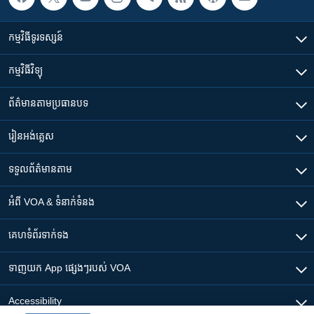
កម្មវិធី​ទូរទស្សន៍
កម្មវិធី​វិទ្យុ
ព័ត៌មាន​តាមប្រធានបទ​
រៀន​​អង់គ្លេស
ទទួល​ព័ត៌មាន​តាម
អំពី​ VOA & ទំនាក់ទំនង
គេហទំព័រ​​ទាក់ទង
ទាញយក​ App ផ្សេងៗ​របស់​ VOA
Accessibility