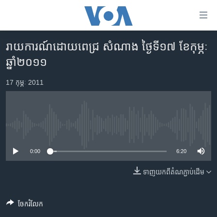
ភ្ជាប់​
ទៅ​
គេហទំព័រ​
រាយការណ៍ដោយពេជ្រ​ សំណាង ថ្ងៃទី១៧ ខែកុម្ភៈ
កម្ពុជា
ទាក់ទង
ឆ្នាំ២០១១
រំលង​
អន្តរជាតិ
និង​
17 កុម្ភៈ 2011
អាមេរិក
ចូល​
ទៅ​​
ចិន
ទំព័រ​
ហេឡូវីអូអេ
ព័ត៌មាន​​
No media source currently available
តែ​
កម្ពុជាច្នៃប្រតិដ្ឋ
ម្តង
0:00
6:20
ព្រឹត្តិការណ៍ព័ត៌មាន
រំលង​
និង​
ទាញ​យក​ពី​តំណភ្ជាប់​ដើម
ទូរទស្សន៍ / វីដេអូ​
ចូល​
វិទ្យុ / ផតខាសថ៍
ទៅ​
ចែករំលែក
ទំព័រ​
កម្មវិធីទាំងអស់