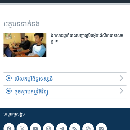
រចនា
សម្ព័ន្ធ​
Khmer English
រំលង​
និង​
អត្ថបទ​ទាក់ទង
បណ្តាញ​សង្គម
ចូល​
ទៅ​
ឯកសារ​រដ្ឋាភិបាល​បញ្ជា​ឲ្យ​បិទ​អ៊ីនធើណិត​បាន​លេច​
ធ្លាយ
កាន់​
ទំព័រ​
ភាសា
ស្វែង​
រក
មើល​កម្មវិធី​ទូរទស្សន៍
ចុចស្តាប់កម្មវិធីវិទ្យុ
បណ្តាញ​សង្គម