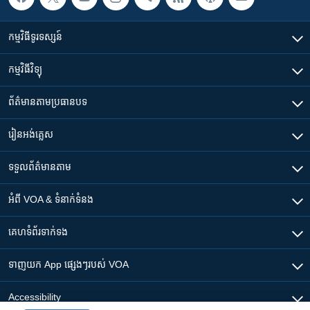
កម្មវិធី​ទូរទស្សន៍
កម្មវិធី​វិទ្យុ
ព័ត៌មាន​តាមប្រធានបទ​
រៀន​​អង់គ្លេស
ទទួល​ព័ត៌មាន​តាម
អំពី​ VOA & ទំនាក់ទំនង
គេហទំព័រ​​ទាក់ទង
ទាញយក​ App ផ្សេងៗ​របស់​ VOA
Accessibility