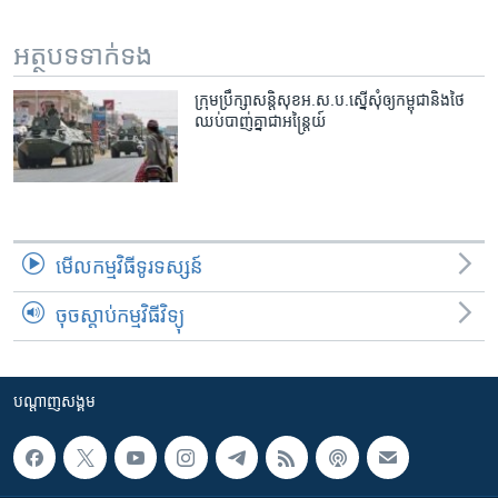
រចនា
សម្ព័ន្ធ​
Khmer English
អត្ថបទ​ទាក់ទង
រំលង​
និង​
បណ្តាញ​សង្គម
ក្រុម​ប្រឹក្សា​សន្តិសុខ​អ.ស.ប.​ស្នើ​សុំ​ឲ្យ​កម្ពុជា​និង​ថៃ​
ចូល​
ឈប់​បាញ់​គ្នា​ជា​អន្ត្រៃយ៍
ទៅ​
កាន់​
ទំព័រ​
ភាសា
ស្វែង​
រក
មើល​កម្មវិធី​ទូរទស្សន៍
ចុចស្តាប់កម្មវិធីវិទ្យុ
បណ្តាញ​សង្គម