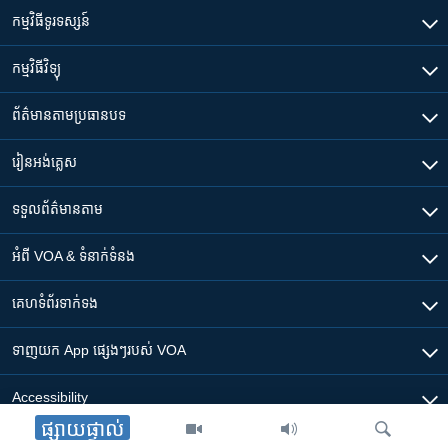
កម្មវិធី​ទូរទស្សន៍
កម្មវិធី​វិទ្យុ
ព័ត៌មាន​តាមប្រធានបទ​
រៀន​​អង់គ្លេស
ទទួល​ព័ត៌មាន​តាម
អំពី​ VOA & ទំនាក់ទំនង
គេហទំព័រ​​ទាក់ទង
ទាញយក​ App ផ្សេងៗ​របស់​ VOA
Accessibility
ផ្សាយផ្ទាល់