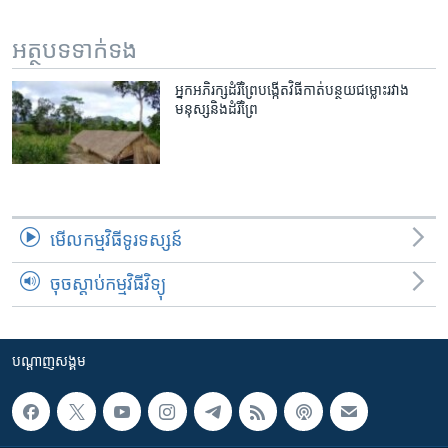
រចនា
សម្ព័ន្ធ​
Khmer English
អត្ថបទ​ទាក់ទង
រំលង​
និង​
បណ្តាញ​សង្គម
អ្នក​អភិរក្ស​ដំរី​ព្រៃ​បង្កើត​វិធី​កាត់​បន្ថយ​ជម្លោះ​រវាង​
ចូល​
មនុស្ស​និង​ដំរី​ព្រៃ
ទៅ​
កាន់​
ទំព័រ​
ភាសា
ស្វែង​
រក
មើល​កម្មវិធី​ទូរទស្សន៍
ចុចស្តាប់កម្មវិធីវិទ្យុ
បណ្តាញ​សង្គម