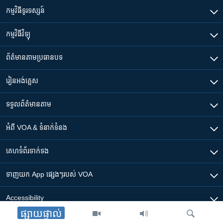
កម្មវិធី​ទូរទស្សន៍
កម្មវិធី​វិទ្យុ
ព័ត៌មាន​តាមប្រធានបទ​
រៀន​​អង់គ្លេស
ទទួល​ព័ត៌មាន​តាម
អំពី​ VOA & ទំនាក់ទំនង
គេហទំព័រ​​ទាក់ទង
ទាញយក​ App ផ្សេងៗ​របស់​ VOA
Accessibility
ផ្សាយផ្ទាល់