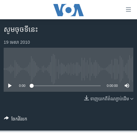
ភ្ជាប់​
ទៅ​
គេហទំព័រ​
សូមចុចទីនេះ
កម្ពុជា
ទាក់ទង
រំលង​
19 មេសា 2010
អន្តរជាតិ
និង​
អាមេរិក
ចូល​
ទៅ​​
ចិន
ទំព័រ​
No media source currently available
ហេឡូវីអូអេ
ព័ត៌មាន​​
តែ​
0:00
0:00:00
កម្ពុជាច្នៃប្រតិដ្ឋ
ម្តង
ព្រឹត្តិការណ៍ព័ត៌មាន
ទាញ​យក​ពី​តំណភ្ជាប់​ដើម
រំលង​
និង​
ទូរទស្សន៍ / វីដេអូ​
ចូល​
ចែករំលែក
វិទ្យុ / ផតខាសថ៍
ទៅ​
ទំព័រ​
កម្មវិធីទាំងអស់