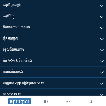
កម្មវិធី​ទូរទស្សន៍
កម្មវិធី​វិទ្យុ
ព័ត៌មាន​តាមប្រធានបទ​
រៀន​​អង់គ្លេស
ទទួល​ព័ត៌មាន​តាម
អំពី​ VOA & ទំនាក់ទំនង
គេហទំព័រ​​ទាក់ទង
ទាញយក​ App ផ្សេងៗ​របស់​ VOA
Accessibility
ផ្សាយផ្ទាល់