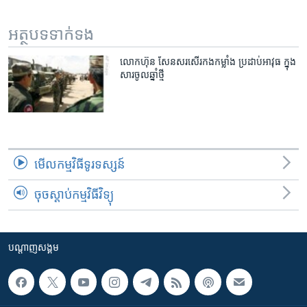
រចនា
សម្ព័ន្ធ​
Khmer English
អត្ថបទ​ទាក់ទង
រំលង​
និង​
បណ្តាញ​សង្គម
លោកហ៊ុន សែនសរសើរកងកម្លាំង ប្រដាប់អាវុធ ក្នុង
ចូល​
សារចូលឆ្នាំថ្មី
ទៅ​
កាន់​
ទំព័រ​
ភាសា
ស្វែង​
រក
មើល​កម្មវិធី​ទូរទស្សន៍
ចុចស្តាប់កម្មវិធីវិទ្យុ
បណ្តាញ​សង្គម