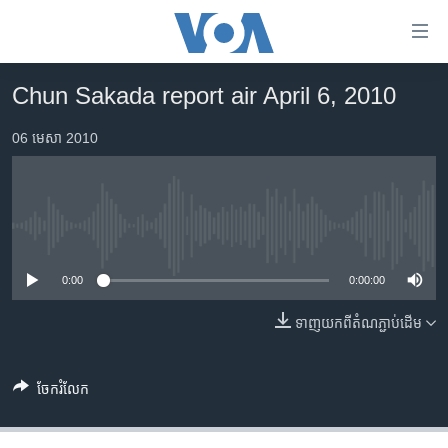
ភ្ជាប់​
ទៅ​
គេហទំព័រ​
Chun Sakada report air April 6, 2010
កម្ពុជា
ទាក់ទង
រំលង​
06 មេសា 2010
អន្តរជាតិ
និង​
អាមេរិក
ចូល​
ទៅ​​
ចិន
ទំព័រ​
No media source currently available
ហេឡូវីអូអេ
ព័ត៌មាន​​
តែ​
0:00
0:00:00
កម្ពុជាច្នៃប្រតិដ្ឋ
ម្តង
ព្រឹត្តិការណ៍ព័ត៌មាន
ទាញ​យក​ពី​តំណភ្ជាប់​ដើម
រំលង​
និង​
ទូរទស្សន៍ / វីដេអូ​
ចូល​
ចែករំលែក
វិទ្យុ / ផតខាសថ៍
ទៅ​
ទំព័រ​
កម្មវិធីទាំងអស់