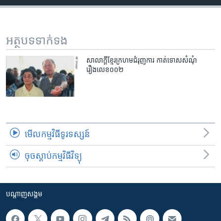
រចនា
សម្ព័ន្ធ​
Khmer English
រំលង​
និង​
អត្ថបទ​ទាក់ទង
បណ្តាញ​សង្គម
ចូល​
ទៅ​
សាលាក្ដីខ្មែរក្រហមជំរុញការ កាត់ទោសសំណុំ
រឿងលេខ០០២
កាន់​
ទំព័រ​
ភាសា
ស្វែង​
រក
មើល​កម្មវិធី​ទូរទស្សន៍
ចុចស្តាប់កម្មវិធីវិទ្យុ
បណ្តាញ​សង្គម