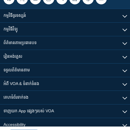
កម្មវិធី​ទូរទស្សន៍
កម្មវិធី​វិទ្យុ
ព័ត៌មាន​តាមប្រធានបទ​
រៀន​​អង់គ្លេស
ទទួល​ព័ត៌មាន​តាម
អំពី​ VOA & ទំនាក់ទំនង
គេហទំព័រ​​ទាក់ទង
ទាញយក​ App ផ្សេងៗ​របស់​ VOA
Accessibility