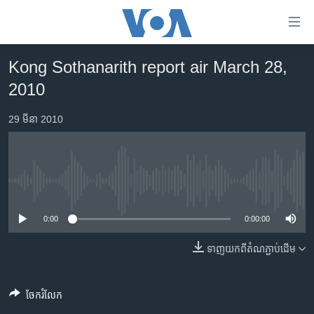
ភ្ជាប់​
ទៅ​
គេហទំព័រ​
Kong Sothanarith report air March 28,
កម្ពុជា
ទាក់ទង
2010
រំលង​
អន្តរជាតិ
និង​
29 មីនា 2010
អាមេរិក
ចូល​
ទៅ​​
ចិន
ទំព័រ​
ហេឡូវីអូអេ
ព័ត៌មាន​​
No media source currently available
តែ​
កម្ពុជាច្នៃប្រតិដ្ឋ
ម្តង
0:00
0:00:00
ព្រឹត្តិការណ៍ព័ត៌មាន
រំលង​
និង​
ទាញ​យក​ពី​តំណភ្ជាប់​ដើម
ទូរទស្សន៍ / វីដេអូ​
ចូល​
វិទ្យុ / ផតខាសថ៍
ទៅ​
ចែករំលែក
ទំព័រ​
កម្មវិធីទាំងអស់