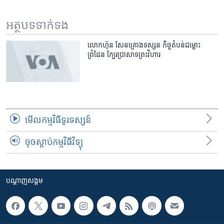
រចនា
សម្ព័ន្ធ​
Khmer English
អត្ថបទ​ទាក់ទង
រំលង​
និង​
បណ្តាញ​សង្គម
លោកហ៊ុន សែនគ្រោងទស្សន កិច្ចតំបន់ជម្លោះ
ចូល​
ព្រំដែន ក្បែរប្រាសាទព្រះវិហារ
ទៅ​
កាន់​
ទំព័រ​
ភាសា
ស្វែង​
រក
មើល​កម្មវិធី​ទូរទស្សន៍
ចុចស្តាប់កម្មវិធីវិទ្យុ
បណ្តាញ​សង្គម