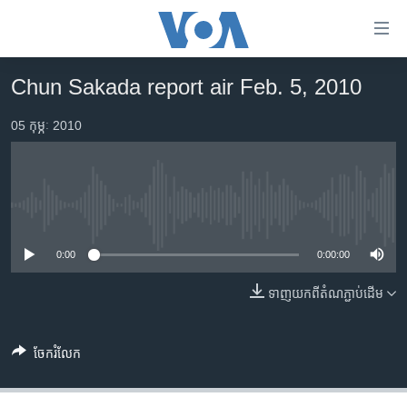
ភ្ជាប់​
ទៅ​
គេហទំព័រ​
Chun Sakada report air Feb. 5, 2010
កម្ពុជា
ទាក់ទង
រំលង​
05 កុម្ភៈ 2010
អន្តរជាតិ
និង​
អាមេរិក
ចូល​
ទៅ​​
ចិន
ទំព័រ​
No media source currently available
ហេឡូវីអូអេ
ព័ត៌មាន​​
តែ​
0:00
0:00:00
កម្ពុជាច្នៃប្រតិដ្ឋ
ម្តង
ព្រឹត្តិការណ៍ព័ត៌មាន
ទាញ​យក​ពី​តំណភ្ជាប់​ដើម
រំលង​
និង​
ទូរទស្សន៍ / វីដេអូ​
ចូល​
ចែករំលែក
វិទ្យុ / ផតខាសថ៍
ទៅ​
ទំព័រ​
កម្មវិធីទាំងអស់