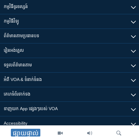
កម្មវិធី​ទូរទស្សន៍
កម្មវិធី​វិទ្យុ
ព័ត៌មាន​តាមប្រធានបទ​
រៀន​​អង់គ្លេស
ទទួល​ព័ត៌មាន​តាម
អំពី​ VOA & ទំនាក់ទំនង
គេហទំព័រ​​ទាក់ទង
ទាញយក​ App ផ្សេងៗ​របស់​ VOA
Accessibility
ផ្សាយផ្ទាល់