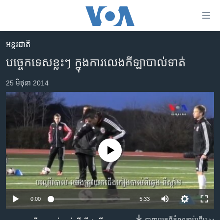
ភ្ជាប់​
ទៅ​
គេហទំព័រ​
អន្តរជាតិ
កម្ពុជា
ទាក់ទង
បច្ចេកទេសខ្លះៗ ក្នុងការលេងកីឡាបាល់ទាត់
រំលង​
អន្តរជាតិ
និង​
25 មិថុនា 2014
អាមេរិក
ចូល​
ទៅ​​
ចិន
ទំព័រ​
ហេឡូវីអូអេ
ព័ត៌មាន​​
តែ​
កម្ពុជាច្នៃប្រតិដ្ឋ
ម្តង
No media source currently available
ព្រឹត្តិការណ៍ព័ត៌មាន
រំលង​
និង​
ទូរទស្សន៍ / វីដេអូ​
ចូល​
វិទ្យុ / ផតខាសថ៍
ទៅ​
0:00
5:33
ទំព័រ​
កម្មវិធីទាំងអស់