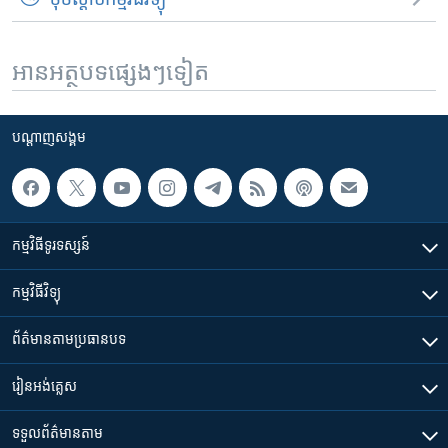
អានអត្ថបទផ្សេងៗទៀត
បណ្តាញ​សង្គម
កម្មវិធី​ទូរទស្សន៍
កម្មវិធី​វិទ្យុ
ព័ត៌មាន​តាមប្រធានបទ​
រៀន​​អង់គ្លេស
ទទួល​ព័ត៌មាន​តាម