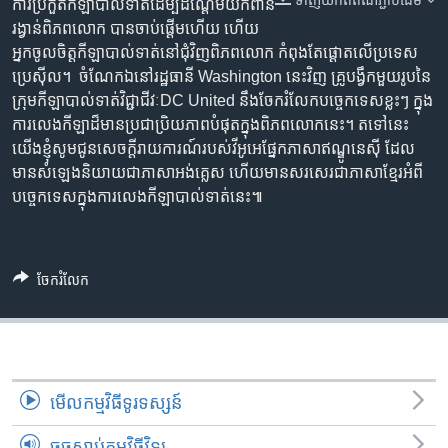
ទាញ​យក​ពី​តំណភ្ជាប់​ដើម
រចនា
ការប្រកួត​កីឡា​បាល់ទាត់​ដើម្បី​ដណ្តើម​យក​ពាន​
សម្ព័ន្ធ​
រង្វាន់​ពិភពលោក បាន​ចាប់ផ្តើម​ហើយ ហើយ​
Khmer English
រំលង​
អ្នកចូលចិត្ត​កីឡា​បាល់ទាត់​នៅ​ជុំវិញ​ពិភពលោក កំពុងតែ​ផ្តោត​លើ​ប្រទេស​
និង​
ប្រេស៊ីល។ ចំណែក​ឯ​នៅ​រដ្ឋធានី Washington នេះ​វិញ គ្រូ​បង្វឹក​មួយ​រូប​នៃ​
បណ្តាញ​សង្គម
ចូល​
ក្រុម​កីឡា​បាល់ទាត់​វិជ្ជាជីវៈ​DC United នឹង​ចែក​រំលែក​បច្ចេកទេស​ខ្លះៗ ក្នុង​
ទៅ​
ការលេង​កីឡា​ដ៏​មាន​ប្រជា​ប្រិយ​ភាព​បំផុត​ក្នុង​ពិភពលោក​នេះ។ តទៅ​នេះ
កាន់​
យើង​ខ្ញុំ​សូម​ជូន​សេចក្តី​រាយការណ៍​របស់​វីអូអេ​ផ្នែក​ភាសា​ឥណ្ឌូនេស៊ី ដែល​
ទំព័រ​
មាន​សំឡេង​និយាយ​ជា​ភាសា​អង់គ្លេស ហើយ​មាន​សរសេរ​ជា​ភាសា​ខ្មែរ​អំពី​
ភាសា
ស្វែង​
បច្ចេកទេស​ក្នុង​ការ​លេង​កីឡា​បាល់ទាត់​នេះ៕
រក
ចែករំលែក
មើល​កម្មវិធី​ទូរទស្សន៍
ចុចស្តាប់កម្មវិធីវិទ្យុ