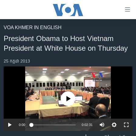
ភ្ជាប់​
ទៅ​
គេហទំព័រ​
VOA KHMER IN ENGLISH
កម្ពុជា
ទាក់ទង
President Obama to Host Vietnam
រំលង​
អន្តរជាតិ
President at White House on Thursday
និង​
អាមេរិក
ចូល​
25 កក្កដា 2013
ទៅ​​
ចិន
ទំព័រ​
ហេឡូវីអូអេ
ព័ត៌មាន​​
តែ​
កម្ពុជាច្នៃប្រតិដ្ឋ
ម្តង
ព្រឹត្តិការណ៍ព័ត៌មាន
No media source currently available
រំលង​
និង​
ទូរទស្សន៍ / វីដេអូ​
ចូល​
វិទ្យុ / ផតខាសថ៍
ទៅ​
0:00
0:02:31
ទំព័រ​
កម្មវិធីទាំងអស់