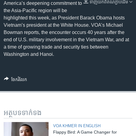
រចនា
ទាញ​យក​ពី​តំណភ្ជាប់​ដើម
America’s deepening commitment to
សម្ព័ន្ធ​
Khmer English
the Asia-Pacific region will be
រំលង​
highlighted this week, as President Barack Obama hosts
និង​
Vietnam’s president at the White House. VOA’s Michael
បណ្តាញ​សង្គម
ចូល​
Bowman reports, the encounter occurs 40 years after the
ទៅ​
end of U.S. military involvement in the Vietnam War, and at
កាន់​
a time of growing trade and security ties between
ទំព័រ​
Washington and Hanoi.
ភាសា
ស្វែង​
រក
ចែករំលែក
អត្ថបទ​ទាក់ទង
VOA KHMER IN ENGLISH
Flappy Bird: A Game Changer for