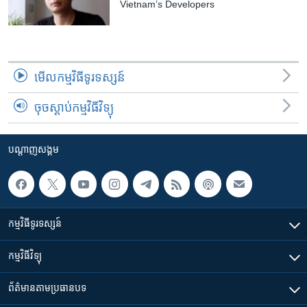
Vietnam’s Developers
មើល​កម្មវិធី​ទូរទស្សន៍
ចុចស្តាប់កម្មវិធីវិទ្យុ
បណ្តាញ​សង្គម
កម្មវិធី​ទូរទស្សន៍
កម្មវិធី​វិទ្យុ
ព័ត៌មាន​តាមប្រធានបទ​