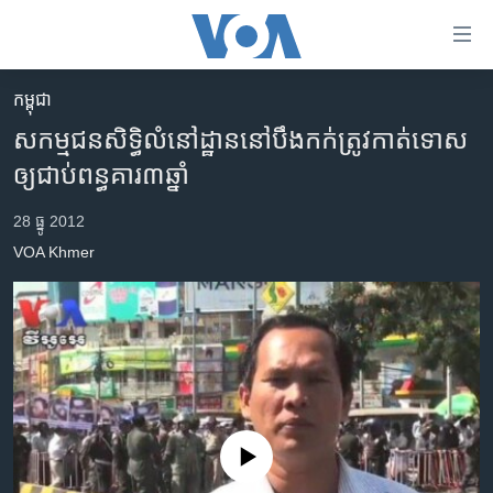
ភ្ជាប់​
ទៅ​
គេហទំព័រ​
កម្ពុជា
កម្ពុជា
ទាក់ទង
សកម្មជន​សិទ្ធិ​លំនៅដ្ឋាន​នៅ​បឹងកក់​ត្រូវ​កាត់ទោស​
រំលង​
អន្តរជាតិ
ឲ្យ​ជាប់​ពន្ធគារ​៣​ឆ្នាំ
និង​
អាមេរិក
ចូល​
28 ធ្នូ 2012
ទៅ​​
ចិន
VOA Khmer
ទំព័រ​
ហេឡូវីអូអេ
ព័ត៌មាន​​
តែ​
កម្ពុជាច្នៃប្រតិដ្ឋ
ម្តង
ព្រឹត្តិការណ៍ព័ត៌មាន
រំលង​
និង​
ទូរទស្សន៍ / វីដេអូ​
ចូល​
វិទ្យុ / ផតខាសថ៍
ទៅ​
No media source currently available
ទំព័រ​
កម្មវិធីទាំងអស់