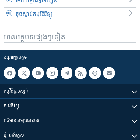
មើល​កម្មវិធី​ទូរទស្សន៍
ចុចស្តាប់កម្មវិធីវិទ្យុ
អានអត្ថបទផ្សេងៗទៀត
បណ្តាញ​សង្គម
កម្មវិធី​ទូរទស្សន៍
កម្មវិធី​វិទ្យុ
ព័ត៌មាន​តាមប្រធានបទ​
រៀន​​អង់គ្លេស