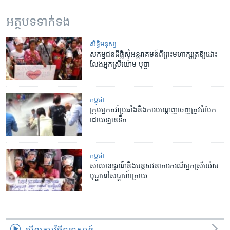
អត្ថបទ​ទាក់ទង
សិទ្ធិ​មនុស្ស
សកម្មជន​ដីធ្លី​សុំ​អន្តរាគមន៍​ពី​ព្រះមហាក្សត្រ​ឱ្យ​ដោះ
លែង​អ្នកស្រី​យ៉ោម បុប្ផា
កម្ពុជា
ក្រុមអ្នកតវ៉ាប្រឆាំងនឹងការបណ្តេញចេញត្រូវបំបែក
ដោយឡានទឹក
កម្ពុជា
សាលា​ឧទ្ធរណ៍​នឹង​បន្ត​សវនាការ​ករណី​អ្នកស្រី​យ៉ោម
បុប្ផា​នៅ​សប្តាហ៍​ក្រោយ