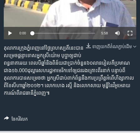
រចនា
សម្ព័ន្ធ​
Khmer English
រំលង​
និង​
បណ្តាញ​សង្គម
ចូល​
0:00
5:58
ទៅ​
កាន់​
ទាញ​យក​ពី​តំណភ្ជាប់​ដើម
តុលាការ​ក្រុង​ភ្នំពេញ​នៅ​ថ្ងៃ​ព្រហស្បតិ៍​នេះ​បាន​
ទំព័រ​
សម្រេច​​ផ្តន្ទា​ទោស​អ្នក​ស្រី​យ៉ោម ​បុប្ជា​ឲ្យ​ជាប់​
ភាសា
ស្វែង​
ពន្ធនាគារ​រយៈ​ពេល​បីឆ្នាំ​និង​ពិន័យ​ជា​ប្រាក់​ចំនួន​៦០​លាន​រៀល​គឺ​ប្រមាណ​
រក
ជាង​១៦.000​ដុល្លារ​សហ​រដ្ឋ​អាមេរិក​ទៅ​ឲ្យ​ជន​រង​គ្រោះ​ពីរនាក់​ បន្ទាប់​ពី​
តុលាការ​បាន​សម្រេច​ថា ​អ្នក​ស្រី​ជាប់​ពាក់​ព័ន្ធ​នឹង​ការ​ប្រព្រឹត្ត​អំពើ​ហិង្សា​កាល​
ពី​ខែ​សីហា​ឆ្នាំ​២០១២។​ លោក​ហេង រស្មី និង​លោកសាយ​ មុន្នី​នៃវីអូអេ​រាយ​
ការណ៍​ពីរាជ​ធានី​ភ្នំពេញ៕
ចែករំលែក