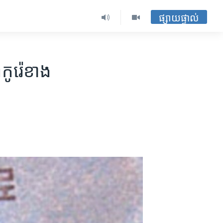
ផ្សាយផ្ទាល់
​កូរ៉េខាង​