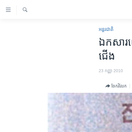
ភ្ជាប់​
ទៅ​
គេហទំព័រ​
ស្វែង​
កម្ពុជា
រក
អន្តរជាតិ
ទាក់ទង
អន្តរជាតិ
ឯកសារ​យោធ
រំលង​
និង​
អាមេរិក
ជើង
ចូល​
ចិន
ទៅ​​
ទំព័រ​
ហេឡូវីអូអេ
23 កញ្ញា 2010
ព័ត៌មាន​​
កម្ពុជាច្នៃប្រតិដ្ឋ
តែ​
ចែករំលែក
ម្តង
ព្រឹត្តិការណ៍ព័ត៌មាន
រំលង​
ទូរទស្សន៍ / វីដេអូ​
និង​
ចូល​
វិទ្យុ / ផតខាសថ៍
ទៅ​
កម្មវិធីទាំងអស់
ទំព័រ​