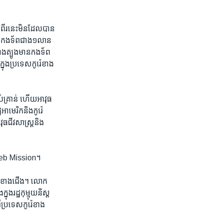
​ពីរ​នេះ​មិន​ដែល​បាន​
មាន​កងទ័ព​ជាង​១​លាន​
ាងត្បូង​មាន​កង​ទ័ព​
នុង​ប្រទេស​កូរ៉េ​ខាង
ប់គ្រាន់​ ​ហើយ​អាវុធ​
េរិក​និង​កូរ៉េ​
ធ​ជីវសាស្រ្ត​និង​
Caleb​ Mission។
រ៉េ​ខាង​ជើង។ ​លោក​
រដ្ឋ​កុម្មុយ​និស្ត​
​ប្រទេស​កូរ៉េ​ខាង