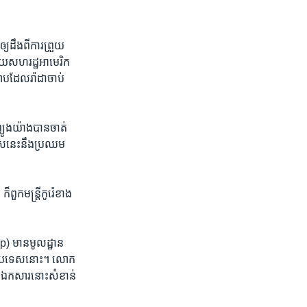
ដឹង​ពី​ការ​ព្រួយ​
ដោយ​សហ​រដ្ឋ​អាមេរិក​
ាប​ដែល​រ៉ាដា​ចាប់​
្យូងយ៉ាង​បាន​ចាត់​
េស​នេះ​នឹង​ប្រឈម​
ួក​មន្រ្តី​កូរ៉េ​ខាង​
p)​ មាន​មូលដ្ឋាន​
់​ប្រទេស​នោះ។ ​លោក​
 ​ឯកសារ​នោះ​សំខាន់​