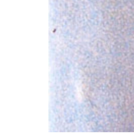
រចនា
សម្ព័ន្ធ​
រំលង​
និង​
ចូល​
ទៅ​
កាន់​
ទំព័រ​
ស្វែង​
រក