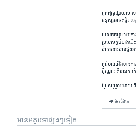
អ្នក​ផ្សព្វ​ផ្សាយ​សា
មនុស្ស​មាន​ឥទ្ធិ​ពល​
បេសក​កម្ម​ដោយ​ការ​រត់
ប្រទេស​កូរ៉េ​ខាងជើង​
ប៉ាកា​នោះ​បាន​ផ្តល់​រូ
កូរ៉េ​ខាង​ជើង​មាន​កា
ប៉ុណ្ណោះ​ គឺ​មាន​ការ
ប្រែ​សម្រួល​ដោយ ជឹ
ចែករំលែក
អានអត្ថបទផ្សេងៗទៀត