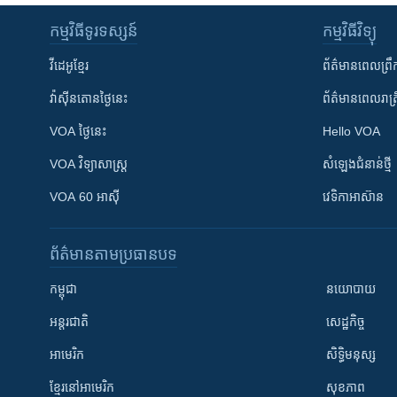
កម្មវិធី​ទូរទស្សន៍
កម្មវិធី​វិទ្យុ
វីដេអូ​ខ្មែរ
ព័ត៌មាន​ពេល​ព្រឹ
វ៉ាស៊ីនតោន​ថ្ងៃ​នេះ
ព័ត៌មាន​​ពេល​រាត្រ
VOA ថ្ងៃនេះ
Hello VOA
VOA ​វិទ្យាសាស្ត្រ
សំឡេង​ជំនាន់​ថ្មី
VOA 60 អាស៊ី
វេទិកា​អាស៊ាន
ព័ត៌មាន​តាមប្រធានបទ​
កម្ពុជា
នយោបាយ
អន្តរជាតិ
សេដ្ឋកិច្ច
អាមេរិក
សិទ្ធិមនុស្ស
ខ្មែរ​នៅអាមេរិក
សុខភាព