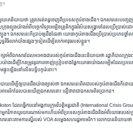
ចេញ។
េ​និយាយ​ថា​ ​ត្រូវ​គេ​រត់ពន្ធ​ចេញ​ពី​ប្រទេស​កូរ៉េ​ខាង​ជើង។​ ឯកសារ​នេះ​បញ្ចេញ​ឲ្យ​
ាល​ក្រុង​ព្យូងយ៉ាង​អំពី​បច្ចេក​វិទ្យា​អេឡិចត្រូនិក​ក្នុង​វិស័យ​សង្គ្រាម​ដែល​ប្រើប្រាស់​
្បូង។​ ឯកសារ​នេះ​ក៏​ប្រាប់​ឲ្យ​ដឹង​ដែរ​ថា​ យោធា​កូរ៉េ​ខាងជើង​ប្រើប្រាស់​ប្រភេទ​ថ្នាំ​ល
ធ​វិធី​លាក់​បាំង​ផ្សេងៗ​ទៀត​ដើម្បី​លាក់​អាវុធ​របស់​ខ្លួន។
ិក្សា​អំពី​ឯកសារ​ដែល​អះអាង​ជា​របស់​កូរ៉េ​ខាងជើង​នេះ​និយាយ​ថា​ ​រដ្ឋា​ភិបាល​ក្រុង​ព
ែប​យ៉ាង​ដើម្បី​កែ​តម្រូវ​នូវ​ភាព​ចាញ់​ប្រៀប​ខាង​ផ្នែក​យោធា​យ៉ាង​សម្បើម​ដែល​ប្រទ
ាម​ផ្ទុះ​ឡើង​នៅ​លើ​ឧបទ្វីប​កូរ៉េ​នោះ។
យ​ដើម្បី​ឲ្យ​បាន​ដឹង​យ៉ាង​ច្បាស់​ថា​ ​ឯកសារ​នេះ​ពិត​ជា​របស់​កូរ៉េ​ខាងជើង​ក៏​ដោយ​ ​ក៏​ព
ហ​រដ្ឋ​អាមេរិក​ដែល​បាន​ឃើញ​ឯកសារ​នោះ​ ​ជឿ​ថាវាជា​ឯកសារ​ពិត​ប្រាកដ។
​ ​ដែល​ធ្វើ​ការ​នៅ​អង្គការ​ក្រុម​វិបត្តិ​អន្តរជាតិ​ (International​ Crisis​ Grou
​ជា​អ្នក​វិភាគ​យូរយារ​ណាស់​មក​ហើយ​អំពី​ប្រទេស​កូរ៉េ​ខាងជើង​និង​អំពី​យោធា​របស
សារ​នោះ​តាម​ការ​ស្នើ​របស់​ VOA​ សម្លេង​សហ​រដ្ឋ​អាមេរិក។​ លោក​បាន​និយាយ​ថា​