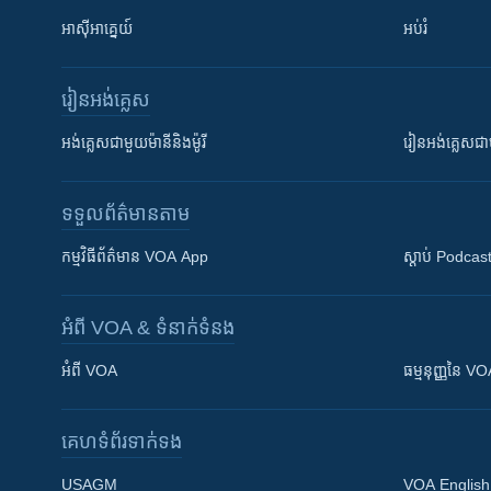
អាស៊ីអាគ្នេយ៍
អប់រំ
រៀន​​អង់គ្លេស
អង់គ្លេស​ជាមួយ​ម៉ានី​និង​ម៉ូរី
រៀន​​​​​​អង់គ្លេ
ទទួល​ព័ត៌មាន​តាម
កម្មវិធី​ព័ត៌មាន VOA App
ស្តាប់ Podcas
អំពី​ VOA & ទំនាក់ទំនង
អំពី​ VOA
ធម្មនុញ្ញ​នៃ V
គេហទំព័រ​​ទាក់ទង
USAGM
VOA English