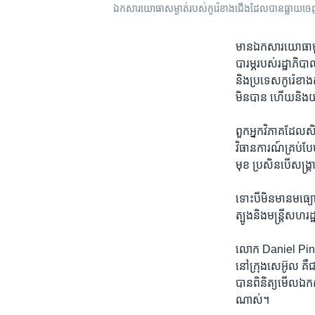
ឯកសារ​យោធា​​សម្ងាត់​​របស់​កូរ៉េ​ខាង​ជើង​​ដែល​​បាន​ធ្លាយ​
មាន​ឯកសារ​យោធា​មួយ​គ
បារម្ភ​របស់​រដ្ឋា​ភិប
និង​ប្រទេស​កូរ៉េ​ខាងត
មិន​បាន​ ហើយ​និង​យុទ្
ពួក​អ្នក​វិភាគ​ដែល​ស
វិធាន​ការណ៍​គ្រប់​ប
មុខ ​ប្រសិន​បើ​សង្គ្រ
ទោះបី​មិន​មាន​មធ្យោបា
ត្បូង​និង​មន្ត្រី​ស
លោក​ Daniel Pinkston
នៅ​ក្រុង​សេអ៊ូល ​គឺ
បាន​ពិនិត្យ​មើល​ឯក
ណាស់។