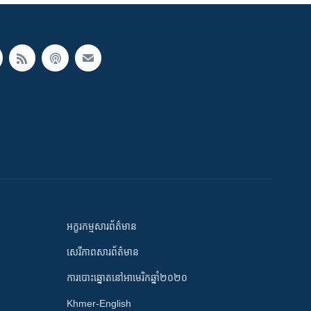
អក្ខរកម្មសារព័ត៌មាន
សេរីភាពសារព័ត៌មាន
ការបោះឆ្នោតនៅអាមេរិកឆ្នាំ២០២០
Khmer-English