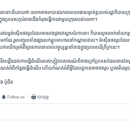
សនា​នោះ​និយាយ​ថា​ ​លោក​អាច​រក​បាន​ឯកសារ​យោធា​សម្ងាត់​ខ្លះ​របស់​រដ្ឋា​ភិបាល​ក្រុង
ក្នុង​ប្រទេស​កូរ៉េ​ខាងជើង​កំពុង​ធ្វើការ​ជា​មួយ​ក្រុម​របស់​លោក។
​ពន្ធ​ម៉ាស៊ីន​ថត​រូប​ដែល​មាន​រាង​ដូច​ជា​ស្លាប​ប៉ាកា​នោះ​ ក៏​បាន​លូច​លាក់​នាំ​យក​រូប​វីដេ
មក​ដែរ​ រួម​បញ្ចូល​ទាំង​ផ្សារ​លក់​ម្ហូប​អាហារ​នៅ​កណ្តាល​វាល។ ​ម៉ាស៊ីន​ថត​រូប​ដែល​ម
បភាព​ដ៏​កម្រ​អំពី​ស្ថាន​ភាព​នា​ពេល​បច្ចុប្បន្ន​នៅ​ខាង​ក្នុង​ប្រទេស​ដ៏​ក្រីក្រ​នេះ។
រ​រឹតបន្តឹង​ដល់​ការ​ធ្វើ​ដំណើរ​របស់​ភ្ញៀវ​ទេសចរណ៍​ពី​ខាង​ក្រៅ​ប្រទេស​ដែល​មាន​តែ​ម
​កំណត់​អំពី​កន្លែង​ធ្វើ​ដំណើរ ហើយ​កំណត់​អំពី​អ្វី​ដែល​ពួក​គេ​អាច​ថត​រូប ​ឬ​ថត​វីដេអ
ង ប៉ូជីន
Follow us
បោះពុម្ព