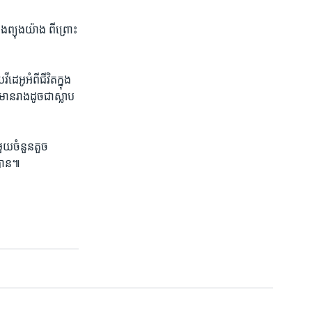
​ព្យុងយ៉ាង​ ​ពីព្រោះ​
អូ​អំពី​ជីវិត​ក្នុង​
ាន​រាង​ដូច​ជា​ស្លាប​
ួយ​ចំនួន​តួច​
ូ​បាន៕