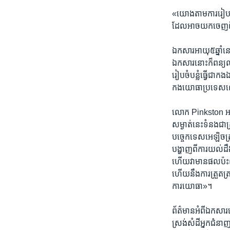
«យោង​តាម​ការ​រៀបចំ​ផ
ដែល​អាច​យក​ចេញ​
ឯកសារ​អាយុ​៥​ឆ្នាំ​នោះ
ឯកសារ​នោះ​ក៏​ពន្យល់​អ
រៀបចំ​បន្លំ​ធ្វើ​ជា
កង​យោធា​ប្រទេស
លោក ​Pinkston​ អតីត
សម្ងាត់​នេះ​ទំនង​ជា​
បច្ចេក​ទេស​អេឡិចត្រូន
បង្ហាញ​ពី​ការ​យល់​ដឹង​
ហើយ​វា​មាន​ផល​ប៉ះពាល
ហើយ​នឹង​ការ​ត្រួតត្រា
ការ​យោធា»។
ព័ត៌មាន​អំពី​ឯកសា
ស្រង់​សំដី​អ្នក​ជំនាញ