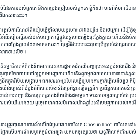
ែនការ​របស់​ពួក​គេ​ និង​ការ​ប្រុង​ប្រៀប​របស់​ពួក​គេ​ ​ខ្ញុំ​គិត​ថា​ ​មាន​ព័ត៌មាន​ដ៏មា
ពីឯកសារ​នេះ»។
​ផ្តល់​ការ​ណែនាំ​ពី​របៀប​ធ្វើ​ថ្នាំ​លាប​យន្តហោះ​ ​នាវា​ចម្បាំង​ ​និង​រថក្រោះ​ ដើម្បី​កុំ​ឲ
ំពី​របៀប​ធ្វើ​របស់​ដាក់​បញ្ឆោត​ ​ធ្វើ​ផ្លូវ​យន្តហោះ​ឡើង​ចុះ​ក្លែង​ក្លាយ​ ហើយ​និង​បំ
​កង​ឯកភាព​ក្លែង​ក្លាយ​ដែល​មាន​ចលនា។ ​យុទ្ធ​វិធី​បែបប​នេះ​បាន​ប្រើប្រាស់​ជា​យូ
​លោក​ខាងលិច។
​អ្នក​វិភាគ​អំពី​កងទ័ព​អាកាស​សហ​រដ្ឋ​អាមេរិក​លើ​បញ្ហា​ប្រទេស​កូរ៉េ​ខាងជើង​ 
ត្រូវ​បាន​ចែក​ចាយ​ទៅ​ឲ្យ​ពួក​មេ​បញ្ជាការ​ហើយ​និង​ពួក​អ្នក​ឯកទេស​យោធា​ជាន់​ខ្ពស់​ដ
ិក​ក្នុង​វិស័យ​សង្គ្រាម។​ ឯកសារ​នេះ​ប្រហែល​ធ្វើ​ឲ្យ​មាន​ការ​ភ្ញាក់​ផ្អើល​តិចតួច​ ក៏​ប៉ុ
យ៉ាង​ច្បាស់​ពី​ដំបូង​អំពី​សារៈ​សំខាន់​នៃ​ប្រព័ន្ធ​អេឡិច​ត្រូនិក ​ប្រព័ន្ធ​គមនាគមន៍​ ​ប្រព័ន្
់​ការ​បញ្ជា​ ​និង​ការ​ត្រួតត្រា​កងទ័ព​យ៉ាង​ដូចម្តេច។​ មាន​ការ​ទទួល​ស្គាល់​ថា​ ​ប្រស
​របស់​យើង​អន់​ថយ​ ដូច្នេះ​វា​មាន​ផល​ប៉ះពាល់​យ៉ាង​ខ្លាំង​លើ​សមត្ថ​ភាព​របស់​គេ​ដើម្បី​ធ្វ
រ​នោះ​ត្រូវ​បាន​រាយ​ការណ៍​លើក​ដំបូង​ដោយ​កាសែត​ Chosun Ilbo។ ​កាសែត​នៅ​
​ផ្នែក​ស៊ើប​ការណ៍​សម្ងាត់​កូរ៉េ​ខាងត្បូង​ យក​មក​ចុះ​ផ្សាយ​ថា​ ​យុទ្ធ​វិធី​លាក់​បាំង​រប