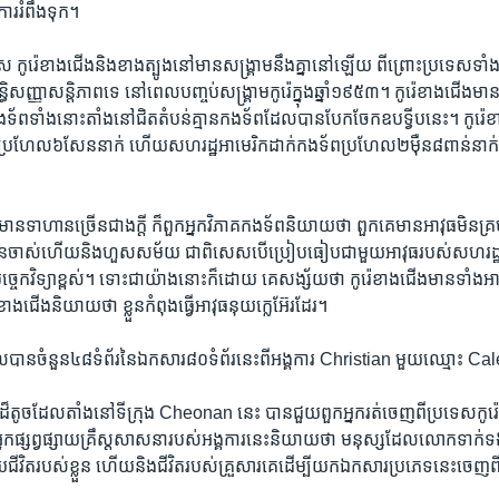
រ​រំពឹង​ទុក។
 ​កូរ៉េ​ខាងជើង​និង​ខាងត្បូង​នៅ​មាន​សង្គ្រាម​នឹង​គ្នា​នៅ​ឡើយ​ ពីព្រោះ​ប្រទេស​ទាំង
ិ​សញ្ញា​សន្តិភាព​ទេ​ នៅ​ពេល​បញ្ចប់​សង្គ្រាម​កូរ៉េ​ក្នុង​ឆ្នាំ​១៩៥៣។ ​កូរ៉េ​ខាងជើង​
ងទ័ព​ទាំង​នោះតាំង​នៅ​ជិត​តំបន់​គ្មាន​កងទ័ព​ដែល​បាន​បែក​ចែក​ឧបទ្វីប​នេះ។​ កូរ៉េ​ខ
ច​ប្រហែល​៦សែន​នាក់​ ហើយ​សហ​រដ្ឋ​អាមេរិក​ដាក់​កងទ័ព​ប្រហែល​២​ម៉ឺន​៨​ពាន់​នាក់​ក្
ាន​ទាហាន​ច្រើន​ជាង​ក្តី​ ​ក៏​ពួក​អ្នក​វិភាគ​កងទ័ព​និយាយ​ថា​ ​ពួក​គេ​មាន​អាវុធ​មិន​គ្រ
ើន​ចាស់​ហើយ​និង​ហួស​សម័យ​ ​ជាពិសេស​បើ​ប្រៀប​ធៀប​ជាមួយ​អាវុធ​របស់​សហ​រដ្ឋ​អាម
ចេក​វិទ្យា​ខ្ពស់។​ ទោះ​ជា​យ៉ាង​នោះ​ក៏ដោយ​ ​គេ​សង្ស័យ​ថា​ កូរ៉េ​ខាងជើង​មាន​ទាំង​អាវុ
ាង​ជើង​និយាយ​ថា​ ​ខ្លួន​កំពុង​ធ្វើ​អាវុធ​នុយ​ក្លេអ៊ែរ​ដែរ។
បាន​ចំនួន​៤៨​ទំព័រ​នៃ​ឯកសារ​៨០​ទំព័រ​នេះ​ពី​អង្គការ​ Christian​ មួយ​ឈ្មោះ​ 
​ដ៏​តូច​ដែល​តាំង​នៅ​ទីក្រុង​ Cheonan នេះ​ ​បាន​ជួយ​ពួកអ្នក​រត់​ចេញ​ពី​ប្រទេស​កូ
្សព្វ​ផ្សាយ​គ្រឹស្ត​សាសនា​របស់​អង្គការ​នេះនិយាយ​ថា​ មនុស្ស​ដែល​លោក​ទាក់​ទង​ក្នុង​
ជីវិត​របស់​ខ្លួន​ ហើយ​និង​ជីវិត​របស់​គ្រួសារ​គេ​ដើម្បី​យក​ឯកសារប្រភេទ​នេះ​ចេញ​ពី