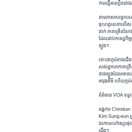
ការ​ជឿនលឿន​ជាង​កា
តាម​ភាសា​បច្ចេក​ទេស​
ចុះ​ហត្ថលេខា​លើ​សន្ធ
នាក់ ​ភាគ​ច្រើន​នៃ​ក
ដែល​ជាប់​កាតព្វ​កិច្
ត្បូង។
ទោះ​ជា​កូរ៉េ​ខាងជើង​ម
របស់​ពួក​គេ​ភាគ​ច្រ
ខាងត្បូង​ដែល​មាន​បច្
អាវុធ​គីមី​ ហើយ​កូរ៉េខ
ព័ត៌មាន​ VOA ​ទទួល​
អង្គការ​ Christian 
Kim Sung-eun ​អ្នក​ផ
ឯកោ​នេះ​ហ៊ាន​ប្រថុយ​
ជើង។