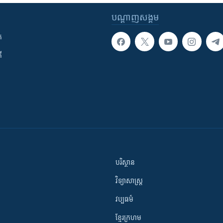
បណ្តាញ​សង្គម
ក
ី
បរិស្ថាន
វិទ្យាសាស្រ្ត
វប្បធម៌
ខ្មែរក្រហម