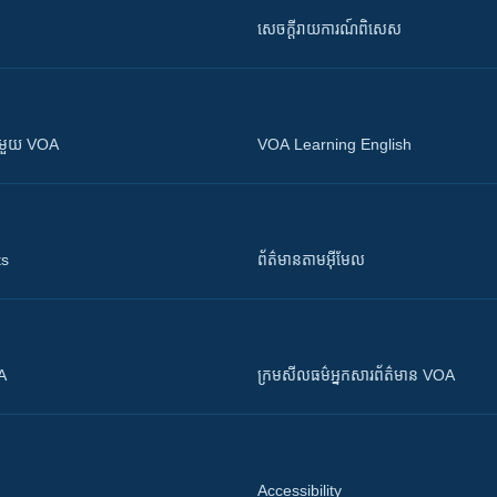
សេចក្តីរាយការណ៍ពិសេស
ស​​ជាមួយ VOA
VOA Learning English
ts
ព័ត៌មាន​តាម​អ៊ីមែល
OA
ក្រម​​​សីលធម៌​​​អ្នក​​​សារព័ត៌មាន VOA
Accessibility