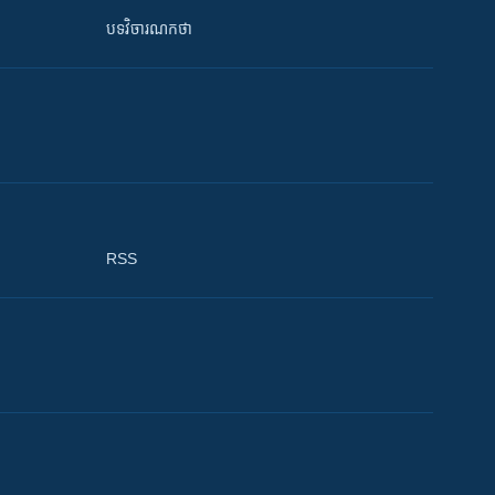
បទវិចារណកថា
RSS