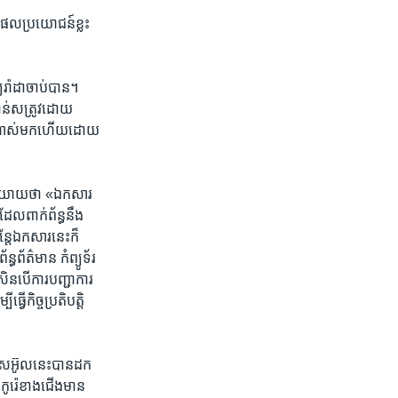
ន​ផល​ប្រយោជន៍​ខ្លះ​
្យ​រ៉ាដាចាប់​បាន។​
ភាន់​សត្រូវ​ដោយ​
រយា​ណាស់​មក​ហើយ​ដោយ​
និយាយ​ថា​ ​«ឯកសារ​
ែល​ពាក់​ព័ន្ធ​នឹង​
ន្តែ​ឯកសារ​នេះ​ក៏​
ធ​ព័ត៌មាន​ ​កំព្យូទ័រ​
ិន​បើ​ការ​បញ្ជាការ​ ​
ើ​កិច្ច​ប្រតិបត្តិ​
សេអ៊ូល​នេះ​បាន​ដក
ស់​កូរ៉េ​ខាងជើង​មាន