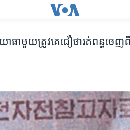
ា​មួយ​ត្រូវ​​គេ​ជឿ​ថា​​​រត់​ពន្ធ​ចេញ​ពី